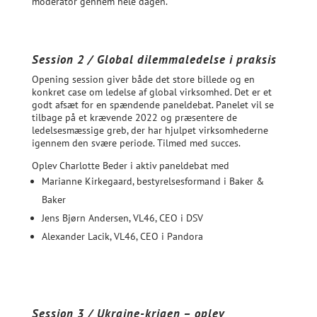
moderator gennem hele dagen.
Session 2 / Global dilemmaledelse i praksis
Opening session giver både det store billede og en
konkret case om ledelse af global virksomhed. Det er et
godt afsæt for en spændende paneldebat. Panelet vil se
tilbage på et krævende 2022 og præsentere de
ledelsesmæssige greb, der har hjulpet virksomhederne
igennem den svære periode. Tilmed med succes.
Oplev Charlotte Beder i aktiv paneldebat med
Marianne Kirkegaard, bestyrelsesformand i Baker &
Baker
Jens Bjørn Andersen, VL46, CEO i DSV
Alexander Lacik, VL46, CEO i Pandora
Session 3 / Ukraine-krigen – oplev