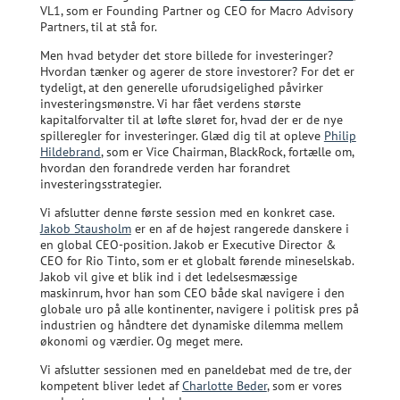
VL1, som er Founding Partner og CEO for Macro Advisory
Partners, til at stå for.
Men hvad betyder det store billede for investeringer?
Hvordan tænker og agerer de store investorer? For det er
tydeligt, at den generelle uforudsigelighed påvirker
investeringsmønstre. Vi har fået verdens største
kapitalforvalter til at løfte sløret for, hvad der er de nye
spilleregler for investeringer. Glæd dig til at opleve
Philip
Hildebrand
, som er Vice Chairman, BlackRock, fortælle om,
hvordan den forandrede verden har forandret
investeringsstrategier.
Vi afslutter denne første session med en konkret case.
Jakob Stausholm
er en af de højest rangerede danskere i
en global CEO-position. Jakob er Executive Director &
CEO for Rio Tinto, som er et globalt førende mineselskab.
Jakob vil give et blik ind i det ledelsesmæssige
maskinrum, hvor han som CEO både skal navigere i den
globale uro på alle kontinenter, navigere i politisk pres på
industrien og håndtere det dynamiske dilemma mellem
økonomi og værdier. Og meget mere.
Vi afslutter sessionen med en paneldebat med de tre, der
kompetent bliver ledet af
Charlotte Beder
, som er vores