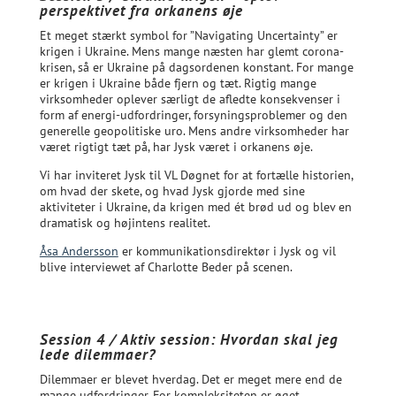
perspektivet fra orkanens øje
Et meget stærkt symbol for ”Navigating Uncertainty” er
krigen i Ukraine. Mens mange næsten har glemt corona-
krisen, så er Ukraine på dagsordenen konstant. For mange
er krigen i Ukraine både fjern og tæt. Rigtig mange
virksomheder oplever særligt de afledte konsekvenser i
form af energi-udfordringer, forsyningsproblemer og den
generelle geopolitiske uro. Mens andre virksomheder har
været rigtigt tæt på, har Jysk været i orkanens øje.
Vi har inviteret Jysk til VL Døgnet for at fortælle historien,
om hvad der skete, og hvad Jysk gjorde med sine
aktiviteter i Ukraine, da krigen med ét brød ud og blev en
dramatisk og højintens realitet.
Åsa Andersson
er kommunikationsdirektør i Jysk og vil
blive interviewet af Charlotte Beder på scenen.
Session 4 / Aktiv session: Hvordan skal jeg
lede dilemmaer?
Dilemmaer er blevet hverdag. Det er meget mere end de
mange udfordringer. For kompleksiteten er øget,