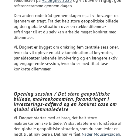
velkomsten på
VL Døgnet 2023
og vil blive en rigtigt god
referenceramme gennem dagen.
Den anden røde tråd gennem dagen er, at vi bevæger os
igennem en tragt. Fra det helt store geopolitiske billede
og den globale situation over en række dilemma-
erfaringer til at du selv kan arbejde meget konkret med
dilemmaer.
VL Døgnet er bygget om omkring fem centrale sessioner,
hvor du vil opleve en aktiv kombination af key-notes,
paneldebatter, løbende involvering og en længere aktiv
og engagerende session, hvor du er med til at løse
konkrete dilemmaer.
Opening session / Det store geopolitiske
billede, makroøkonomien, forandringer i
investerings-adfærd og en konkret case om
global dilemmaledelse
VL Døgnet starter med et brag, det helt store
makroøkonomiske billede. Vi skal etablere en forståelse af
den globale geopolitiske situation, som du som leder er
nødt til at navigere i. Det har vi fået
Nader Mousavizadeh
,