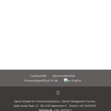
rapporten med analysen af survey-resultaterne kommer
ud til alle grupper, så I kan arbejde videre med
dilemmaledelse i hverdagen, når I starter op igen efter
sommerferien.
Cookiepolitik
Hjemmesidevilkår
Persondatapolitik på VL.dk
English
Dansk Selskab for Virksomhedsledelse / Danish Management Society ·
Sankt Annæ Plads 13 · DK-1250 København K. · Telefon +45 35439292 ·
info@vl.dk
· CVR: 54763611