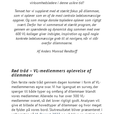
virksomhedsledere i denne usikre tid?
Temaet har vi suppleret med et stærkt fokus på dilemmaer,
som vi oplever som en af de mest centrale ledelsesmæssige
opgaver. Og som mange danske topledere oplever som rigtigt
svært. Derfor har vi sammensat et stærkt program, der
gennem en spændende og dynamisk dag sammen med over
600 VL-kolleger giver indsigter, inspiration og også nogle
konkrete ledelsesmæssige greb til at navigere, når vi står
overfor dilemmaerne.
Af Anders Monrad Rendtorff
Rød tråd – VL-medlemmers oplevelse af
dilemmaer
Den første røde tråd gennem dagen kommer i form af VL-
medlemmernes egne svar. Vi har igangsat en survey, der
spørger til både typer og omfang af dilemmaer blandt
vores medlemmer. Allerede nu har over 300 VL-
medlemmer svaret, så det lover rigtigt godt. Analysen vil
give et billede af hovedtyper af dilemmaer og hvor meget
de fylder på vores bord. Slutresultatet bliver præsenteret i