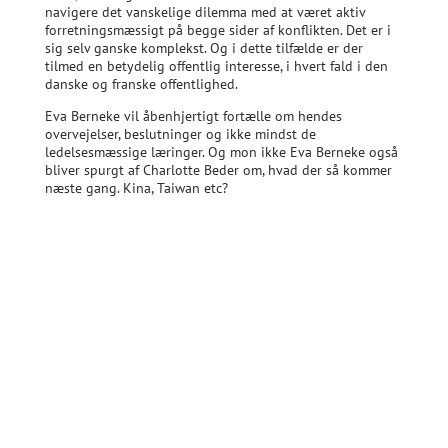
navigere det vanskelige dilemma med at været aktiv
forretningsmæssigt på begge sider af konflikten. Det er i
sig selv ganske komplekst. Og i dette tilfælde er der
tilmed en betydelig offentlig interesse, i hvert fald i den
danske og franske offentlighed.
Eva Berneke vil åbenhjertigt fortælle om hendes
overvejelser, beslutninger og ikke mindst de
ledelsesmæssige læringer. Og mon ikke Eva Berneke også
bliver spurgt af Charlotte Beder om, hvad der så kommer
næste gang. Kina, Taiwan etc?
Hvis du ikke kan være med til VL Døgnet?
Vi har allerede over 600 tilmeldinger, så VL Døgnet tegner
bestemt til at blive et tilløbsstykke. Men hvis du nu ikke
kan være med, så kan du stadig opleve indholdet.
Vi videooptager VL Døgnet og stiller keynotes og
paneldebatter til rådighed for dig hurtigt efter VL Døgnet.
Surveyen om de danske toplederes erfaringer med
dilemmaer er en central del af VL Døgnet. Vi sørger for, at