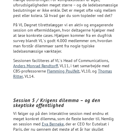
uforudsigeligheden meget større – og de ledelsesmæssige
beslutninger er ikke enkle. Det er meget ofte valg mellem
pest eller kolera. Så hvad gør du som topleder ved det?
På VL Døgnet tilrettelægger vi en aktiv og engagerende
session om eftermiddagen, hvor deltagerne hjælper med
at løse konkrete cases. Hjælpen kommer fra en dugfrisk
survey blandt VL´s godt 4.000 medlemmer om, hvordan
man forstår dilemmaer samt fra nogle typiske
ledelsesmæssige værktøjer.
Sessionen faciliteres af VL´s Head of Communications,
Anders Monrad Rendtorff
, VL11, i tæt samarbejde med
CBS-professorerne
Flemming Poulfelt
, VL10, og
Thomas
Ritter
, VL14.
Session 5 / Krigens dilemma – og den
skeptiske offentlighed
Vi følger op på den interaktive session med endnu et
meget konkret dilemma, som de fleste kender til. Nemlig
en session med
Eva Berneke
, der er CEO for Eutelsat i
Paris, der nu gennem det meste af et år har skullet