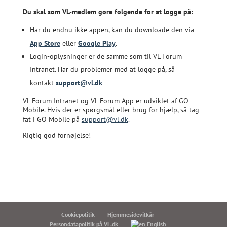
Du skal som VL-medlem gøre følgende for at logge på:
Har du endnu ikke appen, kan du downloade den via
App Store
eller
Google Play
.
Login-oplysninger er de samme som til VL Forum
Intranet. Har du problemer med at logge på, så
kontakt
support@vl.dk
VL Forum Intranet og VL Forum App er udviklet af GO
Mobile. Hvis der er spørgsmål eller brug for hjælp, så tag
fat i GO Mobile på
support@vl.dk
.
Rigtig god fornøjelse!
Cookiepolitik
Hjemmesidevilkår
Persondatapolitik på VL.dk
English