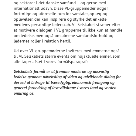
og sektorer i det danske samfund – og gerne med
internationalt udsyn. Disse VL-gruppemøder udgør
fortrolige og uformelle rum for samtaler, oplæg og
oplevelser, der kan inspirere og styrke det enkelte
medlems personlige lederskab. VL Selskabet stræber efter
at motivere dialogen i VL-grupperne til ikke kun at handle
om ledelse, men også om almene samfundsforhold og
ledernes roller i relation hertil.
Ud over VL-gruppemøderne inviteres medlemmerne også
til VL Selskabets større events om højaktuelle emner, som
alle tager afsæt i vores formålsparagraf:
Selskabets formål er at fremme moderne og ansvarlig
ledelse gennem udveksling af viden og udviklende dialog for
derved at bidrage til bæredygtig, økonomisk fremgang og
generel forbedring af levevilkårene i vores land og verden
omkring os.