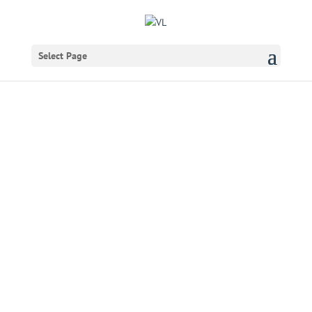
Select Page
Læs vedtægterne
Læs VL Selskabets vedtægter her