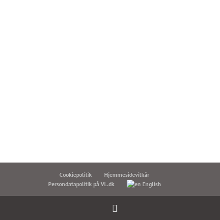
Se bestyrelsen
Hvem sidder i VL's bestyrelse
Læs om VL-medlemskab
Cookiepolitik
Hjemmesidevilkår
Persondatapolitik på VL.dk
English