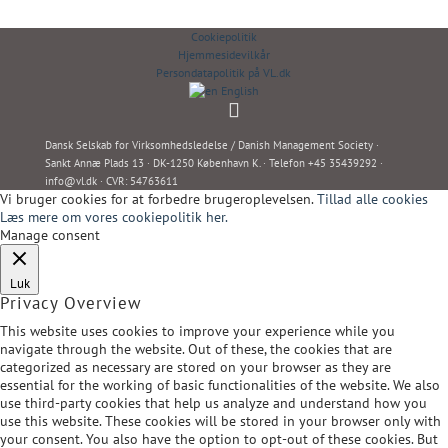
Cookiepolitik
Hjemmesidevilkår
Persondatapolitik på VL.dk
English
Dansk Selskab for Virksomhedsledelse / Danish Management Society ·
Sankt Annæ Plads 13 · DK-1250 København K. · Telefon +45 35439292 ·
info@vl.dk
· CVR: 54763611
Vi bruger cookies for at forbedre brugeroplevelsen.
Tillad alle cookies
Læs mere om vores cookiepolitik her.
Manage consent
Luk
Privacy Overview
This website uses cookies to improve your experience while you
navigate through the website. Out of these, the cookies that are
categorized as necessary are stored on your browser as they are
essential for the working of basic functionalities of the website. We also
use third-party cookies that help us analyze and understand how you
use this website. These cookies will be stored in your browser only with
your consent. You also have the option to opt-out of these cookies. But