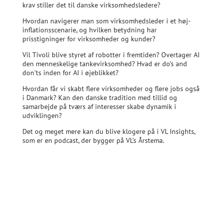
krav stiller det til danske virksomhedsledere?
Hvordan navigerer man som virksomhedsleder i et høj-
inflationsscenarie, og hvilken betydning har
prisstigninger for virksomheder og kunder?
Vil Tivoli blive styret af robotter i fremtiden? Overtager AI
den menneskelige tankevirksomhed? Hvad er do’s and
don’ts inden for AI i øjeblikket?
Hvordan får vi skabt flere virksomheder og flere jobs også
i Danmark? Kan den danske tradition med tillid og
samarbejde på tværs af interesser skabe dynamik i
udviklingen?
Det og meget mere kan du blive klogere på i VL Insights,
som er en podcast, der bygger på VL’s Årstema.
Læs mere og lyt med