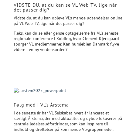
VIDSTE DU, at du kan se VL Web TV, lige når
det passer dig?
Vidste du, at du kan opleve VL’s mange udsendelser online
på VL Web TV, lige når det passer dig?
F.eks. kan du se eller gense optagelserne fra VL’s seneste
regionale konference i Kolding, hvor Clement Kjersgaard
spørger VL-medlemmerne: Kan humlebien Danmark flyve
videre i en ny verdensorden?
VL Web TV
Følg med i VL’s Årstema
I de seneste år har VL Selskabet hvert år lanceret et
særligt Årstema, der med aktualitet og dybde fokuserer på
centrale ledelsesudfordringer, som kan inspirere til
indhold og drøftelser på kommende VL-gruppemøder.