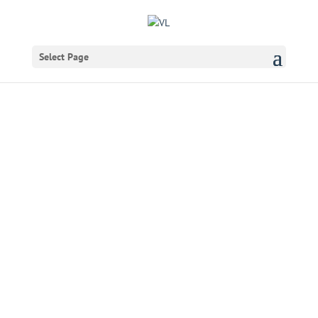
Select Page
Se optagelser og
fotos fra VL Døgnet
2026