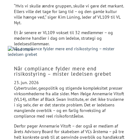
“Hvis vi skulle ændre gruppen, skulle vi gøre det markant.
Ellers ville det tage for lang tid – og den gamle kultur
ville hænge ved,” siger Kim Lüning, leder af VL109 til VL
Nyt.
Et år senere er VL109 vokset til 32 medlemmer – og
møderne handler i dag om ledelse, strategi og
ledelsesdilemmaer.
read more
Når compliance fylder mere end
risikostyring – mister ledelsen grebet
23. jun. 2026
Cybertrusler, geopolitik og stigende kompleksitet presser
virksomhederne fra alle sider. Men ifølge Annemarie Vitoft
(VL14), stifter af Black Swan Institute, er det ikke truslerne
i sig selv, der er det største problem. Det er ledelsens
manglende overblik – og en farlig forveksling af
compliance med reel risikoforståelse.
Derfor peger Annemarie Vitoft – der også er medlem af
årets Advisory Board for skabelsen af VL’s årstema – på tre
helt konkrete greb til at genvinde overblik og handlekraft