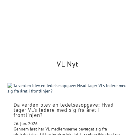
Læs mere her
VL Nyt
Da verden blev en ledelsesopgave: Hvad
tager VL’s ledere med sig fra året i
frontlinjen?
26. jun. 2026
Gennem året har VL-medlemmerne bevæget sig fra
globale kriser til bestyrelseslokalet, fra cybersikkerhed og