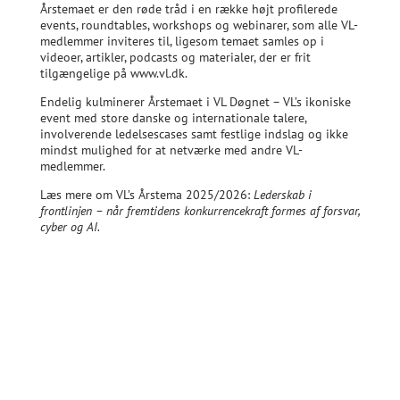
Årstemaet er den røde tråd i en række højt profilerede
events, roundtables, workshops og webinarer, som alle VL-
medlemmer inviteres til, ligesom temaet samles op i
videoer, artikler, podcasts og materialer, der er frit
tilgængelige på www.vl.dk.
Endelig kulminerer Årstemaet i VL Døgnet – VL’s ikoniske
event med store danske og internationale talere,
involverende ledelsescases samt festlige indslag og ikke
mindst mulighed for at netværke med andre VL-
medlemmer.
Læs mere om VL’s Årstema 2025/2026:
Lederskab i
frontlinjen – når fremtidens konkurrencekraft formes af forsvar,
cyber og AI.
Læs mere