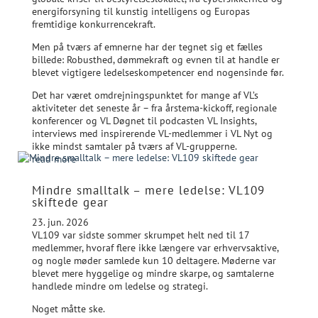
energiforsyning til kunstig intelligens og Europas
fremtidige konkurrencekraft.
Men på tværs af emnerne har der tegnet sig et fælles
billede: Robusthed, dømmekraft og evnen til at handle er
blevet vigtigere ledelseskompetencer end nogensinde før.
Det har været omdrejningspunktet for mange af VL’s
aktiviteter det seneste år – fra årstema-kickoff, regionale
konferencer og VL Døgnet til podcasten VL Insights,
interviews med inspirerende VL-medlemmer i VL Nyt og
ikke mindst samtaler på tværs af VL-grupperne.
read more
Mindre smalltalk – mere ledelse: VL109
skiftede gear
23. jun. 2026
VL109 var sidste sommer skrumpet helt ned til 17
medlemmer, hvoraf flere ikke længere var erhvervsaktive,
og nogle møder samlede kun 10 deltagere. Møderne var
blevet mere hyggelige og mindre skarpe, og samtalerne
handlede mindre om ledelse og strategi.
Noget måtte ske.