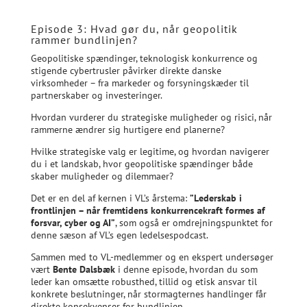
Episode 3: Hvad gør du, når geopolitik
rammer bundlinjen?
Geopolitiske spændinger, teknologisk konkurrence og
stigende cybertrusler påvirker direkte danske
virksomheder – fra markeder og forsyningskæder til
partnerskaber og investeringer.
Hvordan vurderer du strategiske muligheder og risici, når
rammerne ændrer sig hurtigere end planerne?
Hvilke strategiske valg er legitime, og hvordan navigerer
du i et landskab, hvor geopolitiske spændinger både
skaber muligheder og dilemmaer?
Det er en del af kernen i VL’s årstema:
”Lederskab i
frontlinjen – når fremtidens konkurrencekraft formes af
forsvar, cyber og AI”
, som også er omdrejningspunktet for
denne sæson af VL’s egen ledelsespodcast.
Sammen med to VL-medlemmer og en ekspert undersøger
vært
Bente Dalsbæk
i denne episode, hvordan du som
leder kan omsætte robusthed, tillid og etisk ansvar til
konkrete beslutninger, når stormagternes handlinger får
direkte konsekvenser for bundlinjen.