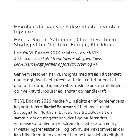
Hvordan står danske virksomheder i verden
lige nu?
Hør fra Roelof Salomons, Chief Investment
Strategist for Northern Europe, BlackRock
Live fra VL Døgnet 2026 samler vi op på VL’s
årstema:
Lederskab i frontlinjen – når fremtidens
konkurrencekraft formes af forsvar, cyber og AI.
Gennem sæsonen har VL Insights med afsæt i årstemaet
undersøgt, hvad det kræver at lede i en tid præget af
geopolitisk uro, stigende cybertrusler, kunstig intelligens
og nye krav til robusthed, ansvar og handlekraft.
Til VL Døgnet 2026 mødte VL Insights en af konferencens
keynote-talere,
Roelof Salomons
, Chief Investment
Strategist for Northern Europe hos BlackRock til en
samtale om de megatrends, der lige nu forandrer
verdensøkonomien og vilkårene for ledelse, om en ny
investeringsrenæssance – og om hvilke virksomheder, der
kan blive fremtidens vindere i en ny finansiel virkelighed.