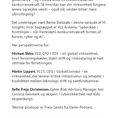
konkurrencekraft. Så hvordan kan din virksomhed fungere,
levere og skabe værdi – også når verden bliver mere
uforudsigelig?
Det undersøger vært Bente Dalsbæk i denne episode af VL
Insights, hvor bagtæppet er VL’s årstema: ”Lederskab i
frontlinjen – når fremtidens konkurrencekraft formes af
forsvar, cyber og AI”
.
Hør perspektiverne fra:
Michael Ebbe
, VL3, CFO i DSV – en global virksomhed,
hvor forsyningskæder, stabil drift og risikostyring er helt
centrale for forretningen.
Martin Lippert
, VL13, CEO i GlobalConnect – en
virksomhed, der leverer kritisk infrastruktur og arbejder i
krydsfeltet mellem teknologi, drift og samfundsansvar.
Sofie Freja Christensen
, Cyber Risk Advisory Manager hos
Conscia Danmark og ekspert i cybersikkerhed ved IDAs
ekspertkorps.
Teknisk producer er Freia Sands fra Damn Podcast.