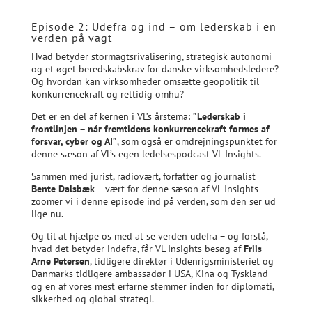
Episode 2: Udefra og ind – om lederskab i en
verden på vagt
Hvad betyder stormagtsrivalisering, strategisk autonomi
og et øget beredskabskrav for danske virksomhedsledere?
Og hvordan kan virksomheder omsætte geopolitik til
konkurrencekraft og rettidig omhu?
Det er en del af kernen i VL’s årstema:
”Lederskab i
frontlinjen – når fremtidens konkurrencekraft formes af
forsvar, cyber og AI”
, som også er omdrejningspunktet for
denne sæson af VL’s egen ledelsespodcast VL Insights.
Sammen med jurist, radiovært, forfatter og journalist
Bente Dalsbæk
– vært for denne sæson af VL Insights –
zoomer vi i denne episode ind på verden, som den ser ud
lige nu.
Og til at hjælpe os med at se verden udefra – og forstå,
hvad det betyder indefra, får VL Insights besøg af
Friis
Arne Petersen
, tidligere direktør i Udenrigsministeriet og
Danmarks tidligere ambassadør i USA, Kina og Tyskland –
og en af vores mest erfarne stemmer inden for diplomati,
sikkerhed og global strategi.