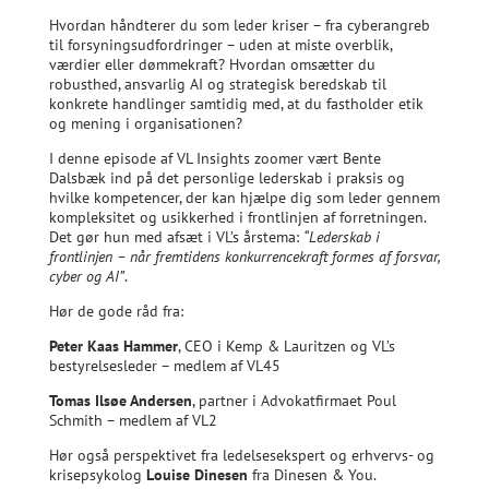
Hvordan håndterer du som leder kriser – fra cyberangreb
til forsyningsudfordringer – uden at miste overblik,
værdier eller dømmekraft? Hvordan omsætter du
robusthed, ansvarlig AI og strategisk beredskab til
konkrete handlinger samtidig med, at du fastholder etik
og mening i organisationen?
I denne episode af VL Insights zoomer vært Bente
Dalsbæk ind på det personlige lederskab i praksis og
hvilke kompetencer, der kan hjælpe dig som leder gennem
kompleksitet og usikkerhed i frontlinjen af forretningen.
Det gør hun med afsæt i VL’s årstema:
“Lederskab i
frontlinjen – når fremtidens konkurrencekraft formes af forsvar,
cyber og AI”
.
Hør de gode råd fra:
Peter Kaas Hammer
, CEO i Kemp & Lauritzen og VL’s
bestyrelsesleder – medlem af VL45
Tomas Ilsøe Andersen
, partner i Advokatfirmaet Poul
Schmith – medlem af VL2
Hør også perspektivet fra ledelsesekspert og erhvervs- og
krisepsykolog
Louise Dinesen
fra Dinesen & You.