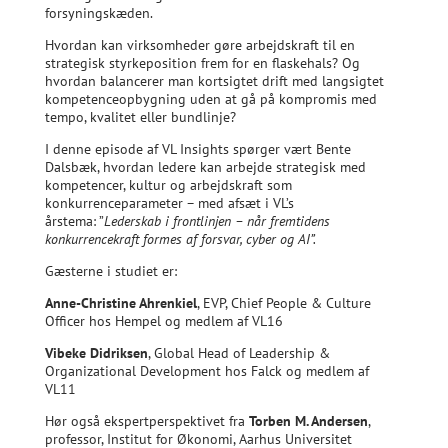
forsyningskæden.
Hvordan kan virksomheder gøre arbejdskraft til en
strategisk styrkeposition frem for en flaskehals? Og
hvordan balancerer man kortsigtet drift med langsigtet
kompetenceopbygning uden at gå på kompromis med
tempo, kvalitet eller bundlinje?
I denne episode af VL Insights spørger vært Bente
Dalsbæk, hvordan ledere kan arbejde strategisk med
kompetencer, kultur og arbejdskraft som
konkurrenceparameter – med afsæt i VL’s
årstema: ”
Lederskab i frontlinjen – når fremtidens
konkurrencekraft formes af forsvar, cyber og AI”.
Gæsterne i studiet er:
Anne-Christine Ahrenkiel
, EVP, Chief People & Culture
Officer hos Hempel og medlem af VL16
Vibeke Didriksen
, Global Head of Leadership &
Organizational Development hos Falck og medlem af
VL11
Hør også ekspertperspektivet fra
Torben M. Andersen
,
professor, Institut for Økonomi, Aarhus Universitet