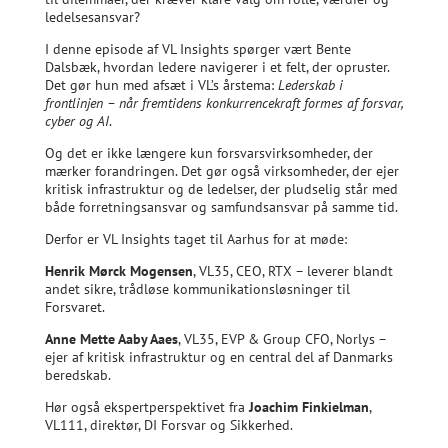
ledelsesansvar?
I denne episode af VL Insights spørger vært Bente
Dalsbæk, hvordan ledere navigerer i et felt, der opruster.
Det gør hun med afsæt i VL’s årstema:
Lederskab i
frontlinjen – når fremtidens konkurrencekraft formes af forsvar,
cyber og AI
.
Og det er ikke længere kun forsvarsvirksomheder, der
mærker forandringen. Det gør også virksomheder, der ejer
kritisk infrastruktur og de ledelser, der pludselig står med
både forretningsansvar og samfundsansvar på samme tid.
Derfor er VL Insights taget til Aarhus for at møde:
Henrik Mørck Mogensen
, VL35, CEO, RTX – leverer blandt
andet sikre, trådløse kommunikationsløsninger til
Forsvaret.
Anne Mette Aaby Aaes
, VL35, EVP & Group CFO, Norlys –
ejer af kritisk infrastruktur og en central del af Danmarks
beredskab.
Hør også ekspertperspektivet fra
Joachim Finkielman
,
VL111, direktør, DI Forsvar og Sikkerhed.