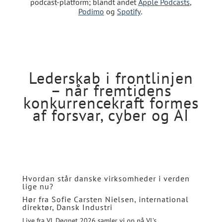
podcast-platform; blandt andet
Apple Podcasts
,
Podimo
og
Spotify
.
Lederskab i frontlinjen
– når
fremtidens
konkurrencekraft formes
af
forsvar, cyber og AI
Hvordan står danske virksomheder i verden
lige nu?
Hør fra Sofie Carsten Nielsen, international
direktør, Dansk Industri
Live fra VL Døgnet 2026 samler vi op på VL’s