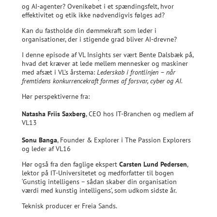
og AI-agenter? Ovenikøbet i et spændingsfelt, hvor
effektivitet og etik ikke nødvendigvis følges ad?
Kan du fastholde din dømmekraft som leder i
organisationer, der i stigende grad bliver AI-drevne?
I denne episode af VL Insights ser vært Bente Dalsbæk på,
hvad det kræver at lede mellem mennesker og maskiner
med afsæt i VL’s årstema:
Lederskab i frontlinjen – når
fremtidens konkurrencekraft formes af forsvar, cyber og AI.
Hør perspektiverne fra:
Natasha Friis Saxberg
, CEO hos IT-Branchen og medlem af
VL13
Sonu Banga
, Founder & Explorer i The Passion Explorers
og leder af VL16
Hør også fra den faglige ekspert
Carsten Lund Pedersen
,
lektor på IT-Universitetet og medforfatter til bogen
‘Gunstig intelligens – sådan skaber din organisation
værdi med kunstig intelligens’, som udkom sidste år.
Teknisk producer er Freia Sands.