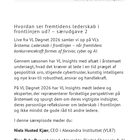
Hvordan ser fremtidens lederskab i
frontlinjen ud? – særudgave 2
Live fra VL Døgnet 2026 samler vi op på VL’s
årstema:
Lederskab i frontlinjen – når fremtidens
konkurrencekraft formes af forsvar, cyber og AI.
Gennem sæsonen har VL Insights med afsæt i årstemaet
undersøgt, hvad det kræver at lede i en tid præget af
geopolitisk uro, stigende cybertrusler, kunstig intelligens
og nye krav til robusthed, ansvar og handlekraft.
På VL Døgnet 2026 har VL Insights mødt ledere og
eksperter, der repræsenterer forskellige perspektiver på
årstemaet og spurgt dem om deres vigtigste indsigter,
deres personlige refleksioner om lederskab i frontlinjen
og ikke mindst de gode råd til andre ledere.
I denne særepisode møder du:
Niels Husted Kjær
, CEO i Alexandra Instituttet (VL87)