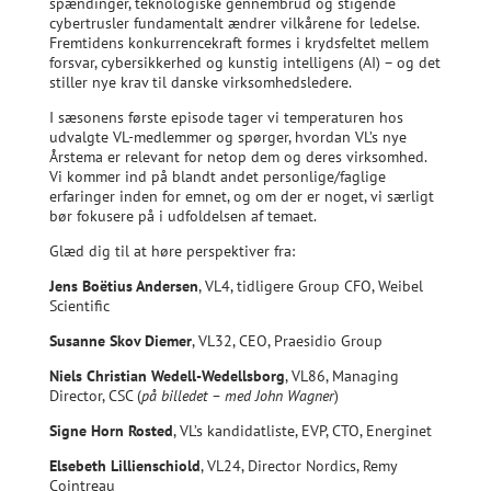
spændinger, teknologiske gennembrud og stigende
cybertrusler fundamentalt ændrer vilkårene for ledelse.
Fremtidens konkurrencekraft formes i krydsfeltet mellem
forsvar, cybersikkerhed og kunstig intelligens (AI) – og det
stiller nye krav til danske virksomhedsledere.
I sæsonens første episode tager vi temperaturen hos
udvalgte VL-medlemmer og spørger, hvordan VL’s nye
Årstema er relevant for netop dem og deres virksomhed.
Vi kommer ind på blandt andet personlige/faglige
erfaringer inden for emnet, og om der er noget, vi særligt
bør fokusere på i udfoldelsen af temaet.
Glæd dig til at høre perspektiver fra:
Jens Boëtius Andersen
, VL4, tidligere Group CFO, Weibel
Scientific
Susanne Skov Diemer
, VL32, CEO, Praesidio Group
Niels Christian Wedell-Wedellsborg
, VL86, Managing
Director, CSC (
på billedet – med John Wagner
)
Signe Horn Rosted
, VL’s kandidatliste, EVP, CTO, Energinet
Elsebeth Lillienschiold
, VL24, Director Nordics, Remy
Cointreau