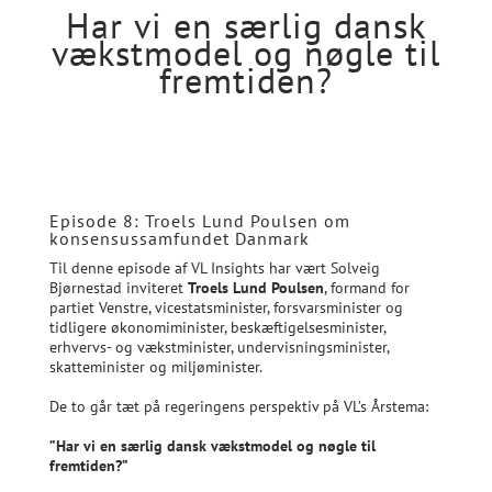
Har vi en særlig dansk
vækstmodel og nøgle til
fremtiden?
Episode 8: Troels Lund Poulsen om
konsensussamfundet Danmark
Til denne episode af VL Insights har vært Solveig
Bjørnestad inviteret
Troels Lund Poulsen
, formand for
partiet Venstre, vicestatsminister, forsvarsminister og
tidligere økonomiminister, beskæftigelsesminister,
erhvervs- og vækstminister, undervisningsminister,
skatteminister og miljøminister.
De to går tæt på regeringens perspektiv på VL’s Årstema:
”Har vi en særlig dansk vækstmodel og nøgle til
fremtiden?”