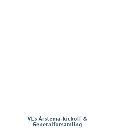
n
VL’s Årstema
-kickoff &
Generalforsamling