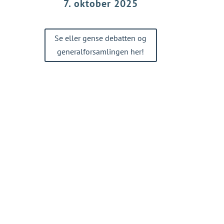
7. oktober 2025
ber
Se eller gense debatten og
generalforsamlingen her!
t være
ge vinkler og
e eller det
rere til
er af årets