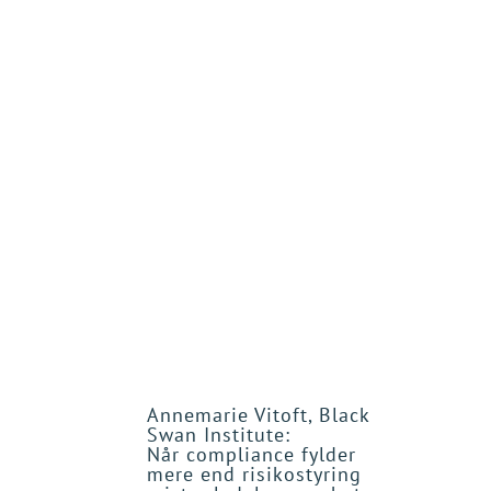
– Cybersikkerhed som ledelsesopgave – hvordan hå
gråzone mellem stat, kriminalitet og AI-baserede a
– Beredskab og forsyningssikkerhed – hvordan blive
forretningsstrategien?
– Samarbejdet i Europa – hvordan kan danske virkso
EU’s strategiske investeringer i teknologi, sikkerh
Temaet stiller skarpt på, hvordan cybersikkerhed, an
forsvarsøkonomi ikke kun er nødvendigheder, men 
konkurrencefordele. Vi udfordrer, hvordan danske 
teknologisk fremsyn kan stå stærkere i fremtidens
Det gør vi gennem en række VL-aktiviteter igennem
møder, podcasts, artikler og VL Døgnet.
Annemarie Vitoft, Black
Et 
Swan Institute:
Der
Når compliance fylder
om 
mere end risikostyring
Læs