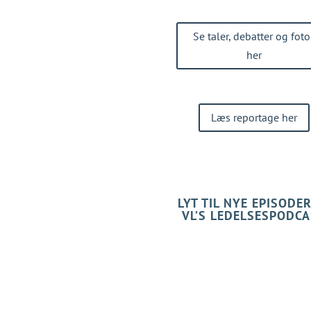
v til danske virksomhedsledere.
se og grad af
muligvis helt nyt
Se taler, debatter og foto
her
 årstemaet 2025/2026 fokus på
on, debat og handling.
Læs reportage her
t ansvar for at styrke både
ab – med strategisk udsyn og
LYT TIL NYE EPISODER
g temaer trænger
VL’S LEDELSESPODC
, operationel nødvendighed
 gennemsigtighed, ansvarlighed