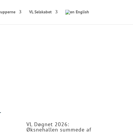
rupperne
VL Selskabet
English
n
f
forsvar, cyber og
r
VL Døgnet 2026:
Øksnehallen summede af