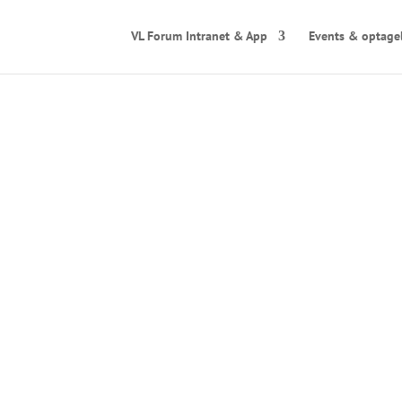
VL Forum Intranet & App
Events & optage
– når
fremtidens
Tema og Fokus:
Vi står midt i et historisk vendepunkt, hvor geopol
gennembrud og stigende cybertrusler fundamentalt 
Fremtidens konkurrencekraft formes i krydsfeltet m