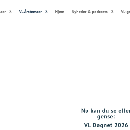
lser
VL Årstemaer
Hjem
Nyheder & podcasts
VL-g
Årstema 2025/2026:
Lederskab i frontlinje
 konkurrencekraft
formes a
AI
Nu kan du se elle
gense:
itiske spændinger, teknologiske
ændrer vilkårene for ledelse.
VL Døgnet 2026
ellem forsvar, cybersikkerhed