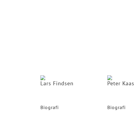
kvindelig roll
udland, og er e
keynote speake
Digitalisering
og ikke mindst
i Ledelse.
Anja Monrad e
Cand. Merc. fra
født i Polen, m
København det m
Lars Findsen
Peter Kaa
Medstifter af Tænketanken Ny
Bestyrelseslede
Verden, VL4
Kemp & Laurit
Biografi
Biografi
Lars Findsen har i sine
Peter Kaas Ham
funktioner som chef for først
som adm. direk
PET, herefter som en af de
Lauritzen A/S 
længstsiddende
Lauritzen er l