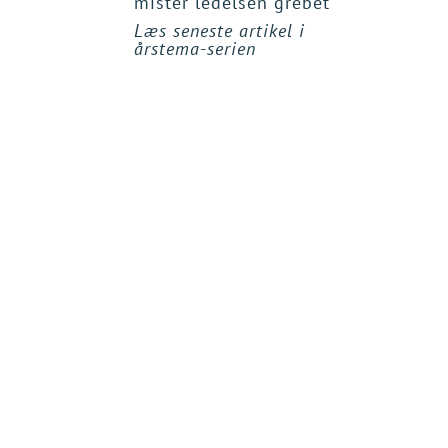
mister ledelsen grebet
års
Læs seneste artikel i
årstema-serien
VL har inviter
idégenererend
I VL har vi har
perspektiver p
ekspertfelt, de
Vi lader os ins
overskrifter, 
Vi er taknemme
Advisory Board: