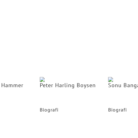
emodel i ind og
n eftertragtet
r indenfor
, Mangfoldighed
 emnet Kvinder
r uddannet
 CBS i 1989, er
en har boet i
este af sit liv.
s Hammer
Peter Harling Boysen
Sonu Bang
r i VL, CEO i
Generalmajor, chef for
Founder & Expl
zen, VL45
Hærkommandoen, VL32
Passion Explore
Biografi
Biografi
mer tiltrådte
Generalmajor Peter H. Boysen
Sonu Banga
, 42
tør i Kemp &
(født 3. april 1963) er chef for
civilingeniør, 
i 2017. Kemp &
Hærkommandoen. Han har viet
konsulent, serie
andets førende
sin karriere til Forsvaret, hvor
investor og