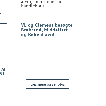
alvor, ambitioner og
handlekraft
s
Læs reportagen her
VL og Clement besøgte
Brabrand, Middelfart
og København!
På årets tre regionale konferencer
blev VL’s årstema for alvor foldet ud
af Clement Kjersgaard, som igen i år
var moderator – sammen med et
relevant erhvervspanel af lokale VL-
medlemmer.
 AF
Læs reportagen fra Middelfart.
AST
Læs mere og se fotos