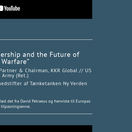
dership and the Future of
Warfare”
 Partner & Chairman, KKR Global // US
Army (Ret.)
medstifter af Tænketanken Ny Verden
” lød det fra David Petraeus og henviste til Europas
tilpasningsevne.