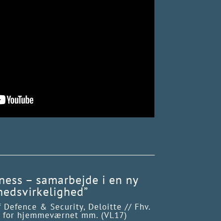
ness – samarbejde i en ny
hedsvirkelighed”
of Defence & Security, Deloitte // Fhv.
f for hjemmeværnet mm. (VL17)