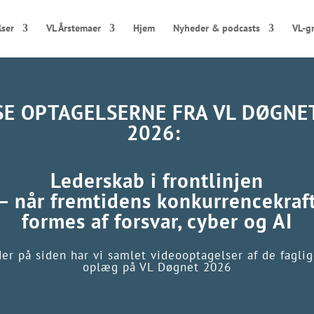
lser
VL Årstemaer
Hjem
Nyheder & podcasts
VL-g
SE OPTAGELSERNE FRA VL DØGNE
2026:
Lederskab i frontlinjen
– når fremtidens konkurrencekraf
formes af forsvar, cyber og AI
er på siden har vi samlet videooptagelser af de fagli
oplæg på VL Døgnet 2026