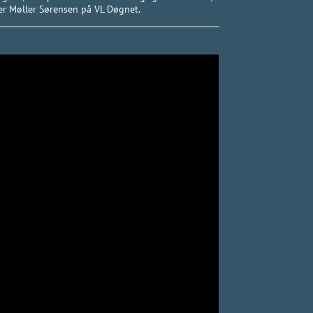
per Møller Sørensen på VL Døgnet.