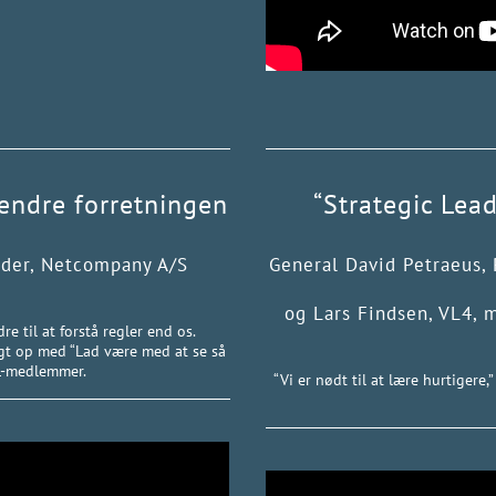
 ændre forretningen
“Strategic Lea
der, Netcompany A/S
General David Petraeus,
og Lars Findsen, VL4, 
re til at forstå regler end os.
igt op med “Lad være med at se så
VL-medlemmer.
“Vi er nødt til at lære hurtigere,