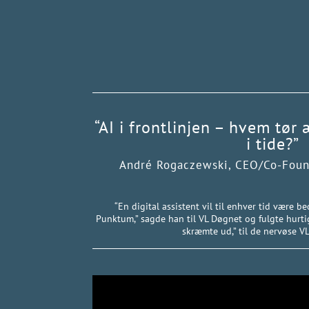
“AI i frontlinjen – hvem tør
i tide?”
André Rogaczewski, CEO/Co-Foun
“En digital assistent vil til enhver tid være bed
Punktum,” sagde han til VL Døgnet og fulgte hurt
skræmte ud,” til de nervøse 