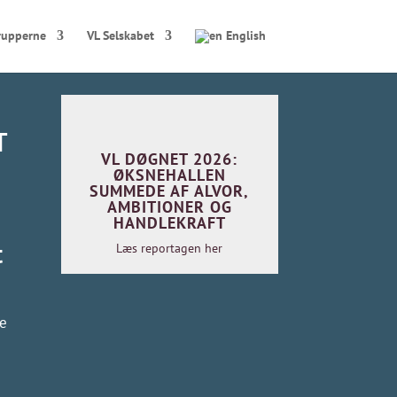
rupperne
VL Selskabet
English
T
VL DØGNET 2026:
ØKSNEHALLEN
SUMMEDE AF ALVOR,
AMBITIONER OG
HANDLEKRAFT
t
Læs reportagen her
ge