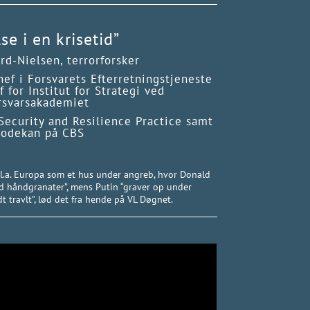
se i en krisetid”
rd-Nielsen, terrorforsker
hef i Forsvarets Efterretningstjeneste
f for Institut for Strategi ved
rsvarsakademiet
Security and Resilience Practice samt
rodekan på CBS
l.a. Europa som et hus under angreb, hvor Donald
 håndgranater”, mens Putin “graver op under
dt travlt”, lød det fra hende på VL Døgnet.