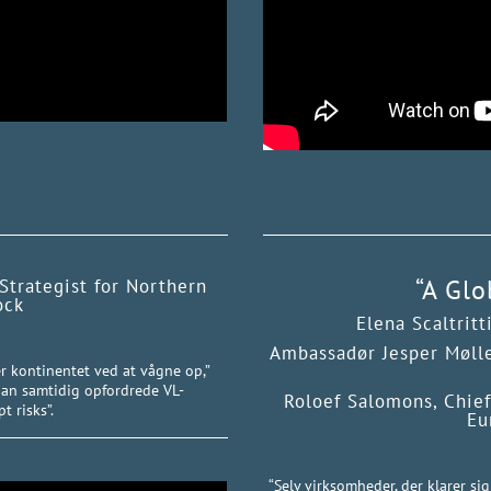
“A Glo
Strategist for Northern
ock
Elena Scaltritt
Ambassadør Jesper Møll
er kontinentet ved at vågne op,”
han samtidig opfordrede VL-
Roloef Salomons, Chief
t risks”.
Eu
“Selv virksomheder, der klarer s