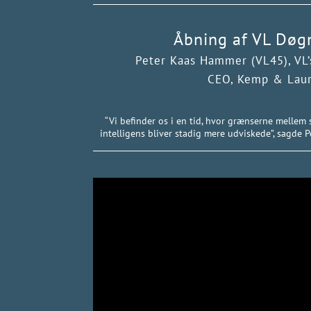
Åbning af VL Døg
Peter Kaas Hammer (VL45), VL’
CEO, Kemp & Laur
“Vi befinder os i en tid, hvor grænserne mellem 
intelligens bliver stadig mere udviskede”, sagde