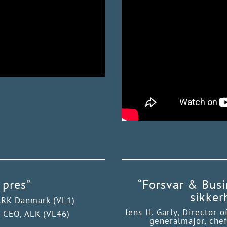
 pres”
“Forsvar & Busi
sikker
TARK Danmark (VL1)
Jens H. Garly, Director 
& CEO, ALK (VL46)
generalmajor, che