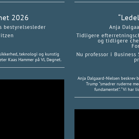
net 2026
“Ledel
s bestyrelsesleder
Anja Dalgaa
itzen
Tidligere efterretningsc
og tidligere che
Fo
Nu professor i Business 
sikkerhed, teknologi og kunstig
p
 Peter Kaas Hammer på VL Døgnet.
Anja Dalgaard-Nielsen beskrev b
Trump “smadrer ruderne med
fundamentet”. “Vi har li