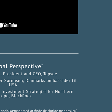
bal Perspective”
i, President and CEO, Topsoe
er Sørensen, Danmarks ambassadør til
USA
 Investment Strategist for Northern
rope, BlackRock
ig godt, kæmper med at finde de rigtige mennesker,”