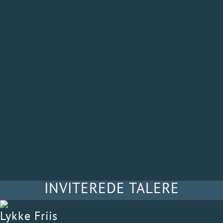
verden i forandring både skal navigere, forstå og flytte
grænser på tre niveauer: geopolitiske, organisatoriske og
personlige.
Med Sønderborg ved den dansk-tyske grænse som
symbolsk ramme åbner VL Døgnet 2027 op for en bred
europæisk debat om ordet ’GRÆNSE’s betydning for
strategi, organisationer og ledelse.
Glæd dig til at tilbringe en spændende dag i selskab med
dine VL-kolleger!
INVITEREDE TALERE
Lykke Friis