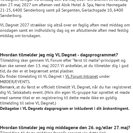
den 27. maj 2027 om aftenen ved Alsik Hotel & Spa, Nørre Havnegade
21-25, 6400 Sønderborg samt på Sergenten, Gerlachsgade 10, 6400
Sønderborg.
VL Døgnet 2027 strækker sig altså over en faglig aften med middag om
onsdagen samt en indholdsrig dag og en afsluttende aften med festlig
middag om torsdagen.
Hvordan tilmelder jeg mig VL Døgnet - dagsprogrammet?
Tilmelding sker gennem VL Forum efter ”først til mølle”-princippet og
kan ske senest den 13. maj 2027. Vi anbefaler, at du tilmelder dig i god
tid, da der er et begrænset antal pladser.
Du finder tilmelding til VL Døgnet i
VL Forum Intranet
under
MØDER/EVENTS.
Bemærk, at du først er officielt tilmeldt VL Døgnet, når du har registreret
dig VL Selskabets event. (Hvis din egen VL-gruppe har oprettet et møde
med samme titel er en registrering til dette møde ikke en gyldig
tilmelding til selve VL Døgnet.)
Deltagelse i VL Døgnets dagsprogram er inkluderet i dit årskontingent.
Hvordan tilmelder jeg mig middagene den 26. og/eller 27. maj?