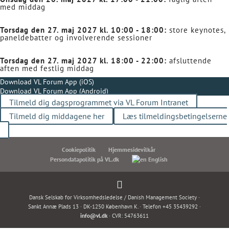
med middag
Torsdag den 27. maj 2027 kl. 10:00 - 18:00:
store keynotes,
paneldebatter og involverende sessioner
Torsdag den 27. maj 2027 kl. 18:00 - 22:00:
afsluttende
aften med festlig middag
Download VL Forum App (iOS)
Download VL Forum App (Android)
Tilmeld dig dagsprogrammet via VL Forum Intranet
Tilmeld dig middagene her
Læs tilmeldingsbetingelserne
Cookiepolitik
Hjemmesidevilkår
Persondatapolitik på VL.dk
English
Dansk Selskab for Virksomhedsledelse / Danish Management Society ·
Sankt Annæ Plads 13 · DK-1250 København K. · Telefon +45 35439292 ·
info@vl.dk
· CVR: 54763611