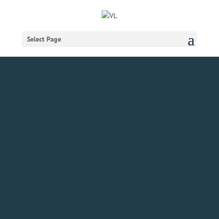
Select Page
Velkommen til VL
Døgnet 2027
26. og 27. maj i
Sønderborg!
VL’s årstema, der leder op til VL Døgnet 2027, kredser om
nøgleordet ’GRÆNSE’ og udforsker, hvordan ledere i en