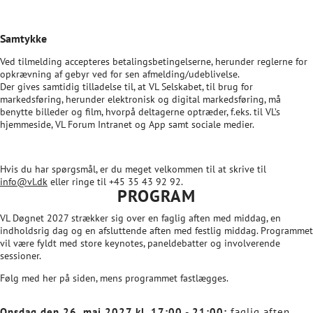
Samtykke
Ved tilmelding accepteres betalingsbetingelserne, herunder reglerne for
opkrævning af gebyr ved for sen afmelding/udeblivelse.
Der gives samtidig tilladelse til, at VL Selskabet, til brug for
markedsføring, herunder elektronisk og digital markedsføring, må
benytte billeder og film, hvorpå deltagerne optræder, f.eks. til VL’s
hjemmeside, VL Forum Intranet og App samt sociale medier.
Hvis du har spørgsmål, er du meget velkommen til at skrive til
info@vl.dk
eller ringe til +45 35 43 92 92.
PROGRAM
VL Døgnet 2027 strækker sig over en faglig aften med middag, en
indholdsrig dag og en afsluttende aften med festlig middag. Programmet
vil være fyldt med store keynotes, paneldebatter og involverende
sessioner.
Følg med her på siden, mens programmet fastlægges.
Onsdag den 26. maj 2027 kl. 17:00 - 21:00:
faglig aften