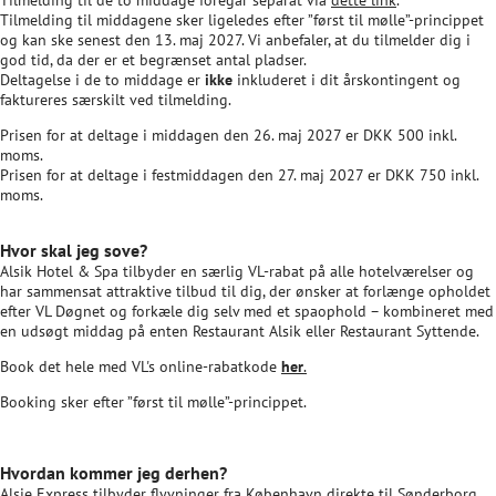
Tilmelding til de to middage foregår separat via
dette link
.
Tilmelding til middagene sker ligeledes efter ”først til mølle”-princippet
og kan ske senest den 13. maj 2027. Vi anbefaler, at du tilmelder dig i
god tid, da der er et begrænset antal pladser.
Deltagelse i de to middage er
ikke
inkluderet i dit årskontingent og
faktureres særskilt ved tilmelding.
Prisen for at deltage i middagen den 26. maj 2027 er DKK 500 inkl.
moms.
Prisen for at deltage i festmiddagen den 27. maj 2027 er DKK 750 inkl.
moms.
Hvor skal jeg sove?
Alsik Hotel & Spa tilbyder en særlig VL-rabat på alle hotelværelser og
har sammensat attraktive tilbud til dig, der ønsker at forlænge opholdet
efter VL Døgnet og forkæle dig selv med et spaophold – kombineret med
en udsøgt middag på enten Restaurant Alsik eller Restaurant Syttende.
Book det hele med VL's online-rabatkode
her
.
Booking sker efter ”først til mølle”-princippet.
Hvordan kommer jeg derhen?
Alsie Express tilbyder flyvninger fra København direkte til Sønderborg.