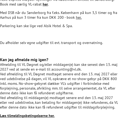
Book med særlig VL-rabat
her
.
Med DSB når du Sønderborg fra f.eks. København på kun 3,5 timer og fra
Aarhus på kun 3 timer fra kun DKK 200 - book
her.
Parkering kan ske lige ved Alsik Hotel & Spa.
Du afholder selv egne udgifter til evt. transport og overnatning.
Kan jeg afmelde mig igen?
Afmelding til VL Døgnet og/eller middagen(e) kan ske senest den 13. maj
2027 ved at sende en e-mail til accounting@vl.dk.
Ved afmelding til VL Døgnet modtaget senere end den 13. maj 2027 eller
ved udeblivelse på dagen, vil VL opkræve et no-show-gebyr på DKK 800
inkl. moms. No-show-gebyret dækker VL’s udgifter i forbindelse med
forplejning, personale, afvikling mm. til selve arrangementet, da VL efter
denne dato ikke kan få refunderet udgifterne.
Ved afmelding til middagen(e) modtaget senere end den 13. maj 2027
eller ved udeblivelse, kan betaling for middagen(e) ikke refunderes, da VL
efter denne dato ikke kan få refunderet udgifter til middagsforplejning.
Læs tilmeldingsbetingelserne her.