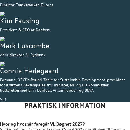
Direktør, Tænketanken Europa
Kim Fausing
President & CEO at Danfoss
Mark Luscombe
Adm. direktør, AL Sydbank
Connie Hedegaard
Formand, OECD’s Round Table for Sustainable Development, præsident
for Kræftens Bekæmpelse, fhv. minister, MF og EU-kommissær,
bestyrelsesmedlem i Danfoss, Villum fonden og BBVA
VL1
PRAKTISK INFORMATION
Hvor og hvornår foregår VL Døgnet 2027?
VL Døgnet foregår fra onsdag den 26. maj 2027 om aftenen til torsdag