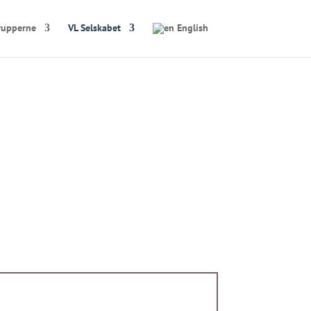
rupperne
VL Selskabet
English