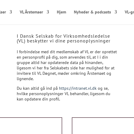
lser
VL Årstemaer
Hjem
Nyheder & podcasts
VL-g
I Dansk Selskab for Virksomhedsledelse
(VL) beskytter vi dine personoplysninger
I forbindelse med dit medlemskab af VL er der oprettet
en personprofil på dig, som anvendes til, at I i din
gruppe altid har opdaterede data på hinanden,
ligesom vi her fra Selskabets side har mulighed for at
invitere til VL Døgnet, møder omkring Årstemaet og
lignende.
Du kan altid gå ind på
https://intranet.vl.dk
og se,
hvilke personoplysninger VL behandler, ligesom du
kan opdatere din profil.