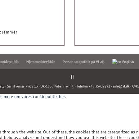
edlemmer
ookiepolitik
Hjemmesidevilkår
Persondatapolitik på VL.dk
English
ety · Sankt Annæ Plads 13 · DK-1250 København K. · Telefon +45 35439292 ·
info@vl.dk
· CVR
s mere om vores cookiepolitik her.
through the website. Out of these, the cookies that are categorized as n
 that help us analyze and understand how you use this website. These cook