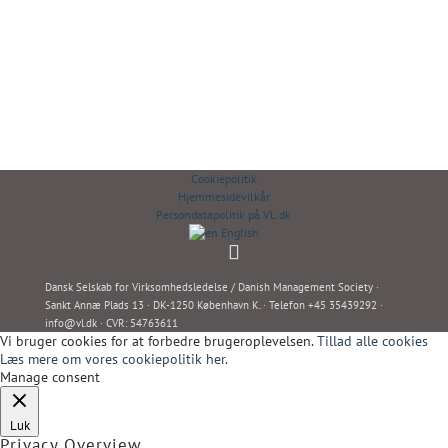
Cookiepolitik
Hjemmesidevilkår
Persondatapolitik på VL.dk
English
Dansk Selskab for Virksomhedsledelse / Danish Management Society ·
Sankt Annæ Plads 13 · DK-1250 København K. · Telefon +45 35439292 ·
info@vl.dk
· CVR: 54763611
Vi bruger cookies for at forbedre brugeroplevelsen.
Tillad alle cookies
Læs mere om vores cookiepolitik her.
Manage consent
Luk
Privacy Overview