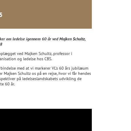
5
ker om ledelse igennem 60 år ved Majken Schultz,
8
oplægget ved Majken Schultz, professor i
anisation og ledelse hos CBS.
orbindelse med at vi markerer VL’s 60 års jubilæum
er Majken Schultz os på en rejse, hvor vi får hendes
spektiver på ledelseslandskabets udvikling de
te 60 år.