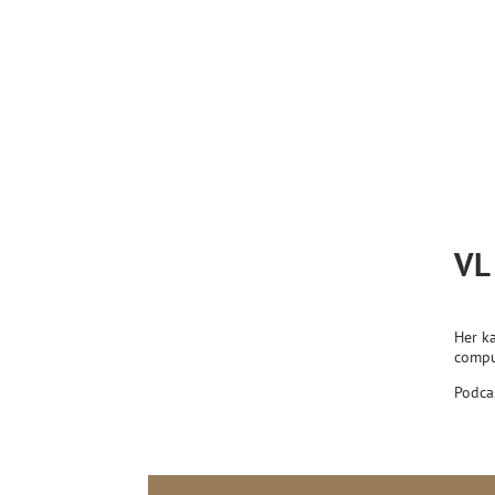
VL
Her k
comput
Podca