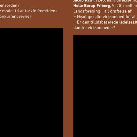
densorden?
Helle Borup Friberg
, VL28, medlem
e model til at tackle fremtidens
Landsforening – til drøftelse af:
 konkurrenceevne?
– Hvad gør din virksomhed for at s
– Er den tillidsbaserede ledelsess
danske virksomheder?