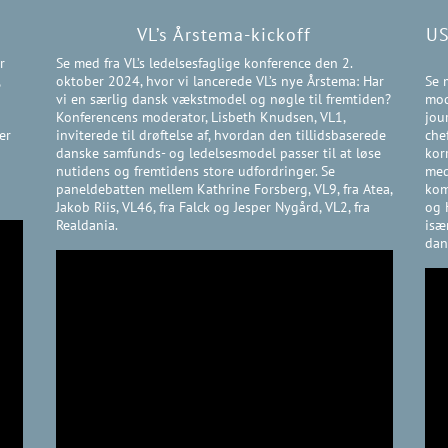
VL’s Årstema-kickoff
US
r
Se med fra VL’s ledelsesfaglige konference den 2.
,
oktober 2024, hvor vi lancerede VL’s nye Årstema: Har
Se 
vi en særlig dansk vækstmodel og nøgle til fremtiden?
mod
Konferencens moderator, Lisbeth Knudsen, VL1,
jou
er
inviterede til drøftelse af, hvordan den tillidsbaserede
che
danske samfunds- og ledelsesmodel passer til at løse
kor
nutidens og fremtidens store udfordringer. Se
med
paneldebatten mellem Kathrine Forsberg, VL9, fra Atea,
kom
Jakob Riis, VL46, fra Falck og Jesper Nygård, VL2, fra
og 
Realdania.
isæ
dan