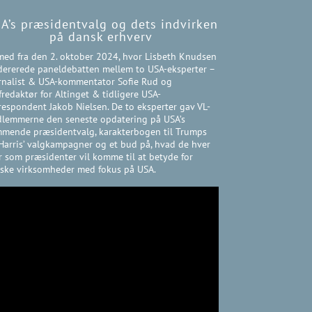
A’s præsidentvalg og dets indvirken
på dansk erhverv
med fra den 2. oktober 2024, hvor Lisbeth Knudsen
ererede paneldebatten mellem to USA-eksperter –
rnalist & USA-kommentator Sofie Rud og
fredaktør for Altinget & tidligere USA-
respondent Jakob Nielsen. De to eksperter gav VL-
lemmerne den seneste opdatering på USA’s
mende præsidentvalg, karakterbogen til Trumps
Harris’ valgkampagner og et bud på, hvad de hver
r som præsidenter vil komme til at betyde for
ske virksomheder med fokus på USA.