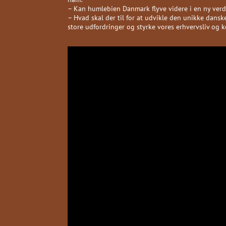
– Kan humlebien Danmark flyve videre i en ny ver
– Hvad skal der til for at udvikle den unikke dansk
store udfordringer og styrke vores erhvervsliv og