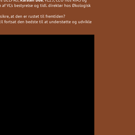
 af VL’s bestyrelse og tidl. direktør hos Økologisk
ikre, at den er rustet til fremtiden?
til fortsat den bedste til at understøtte og udvikle