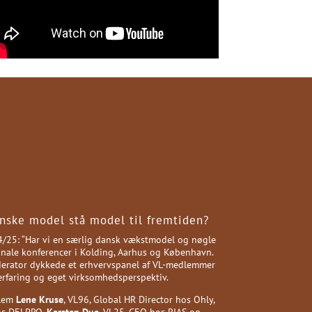
nske model stå model til fremtiden?
24/25: “Har vi en særlig dansk vækstmodel og nøgle
gionale konferencer i Kolding, Aarhus og København.
rator dykkede et erhvervspanel af VL-medlemmer
erfaring og eget virksomhedsperspektiv.
llem
Lene Kruse
, VL96, Global HR Director hos Ohly,
hos DELPRO,
Karsten Due
, VL25, CEO hos RIAS og