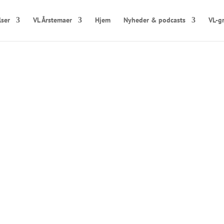
lser
VL Årstemaer
Hjem
Nyheder & podcasts
VL-g