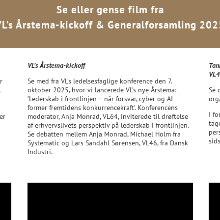
Se eller gense film fra
VL’s Årstema-kickoff & Generalforsamling 202
VL’s Årstema-kickoff
Tan
VL4
r
Se med fra VL’s ledelsesfaglige konference den 7.
,
oktober 2025, hvor vi lancerede VL’s nye Årstema:
Se 
’Lederskab i frontlinjen – når forsvar, cyber og AI
org
former fremtidens konkurrencekraft’. Konferencens
I f
er
moderator, Anja Monrad, VL64, inviterede til drøftelse
tag
af erhvervslivets perspektiv på lederskab i frontlinjen.
per
Se debatten mellem Anja Monrad, Michael Holm fra
sids
Systematic og Lars Sandahl Sørensen, VL46, fra Dansk
Industri.