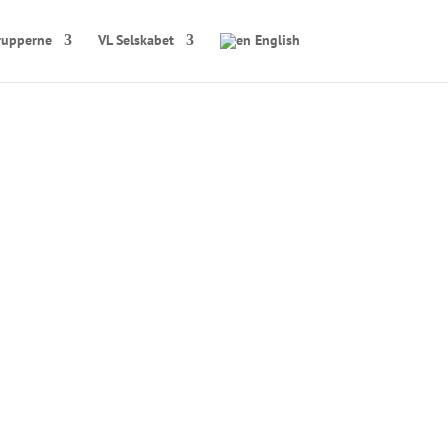
rupperne
VL Selskabet
English