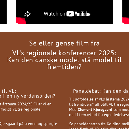
Se eller gense film fra
VL’s regionale konferencer 2025:
Kan den danske model stå model til
fremtiden?
til VL:
Paneldebat: Kan den da
 i en ny verdensorden?
Til udfoldelse af VL’s årstema 20
s årstema 2024/25: “Har vi en
til fremtiden?” afholdt VL tre re
fholdt VL tre regionale
Med
Clement Kjersgaard
som mode
ned i temaet ud fra egen ledelses
 Kjersgaard på scenen og spurgte
Se paneldebatten fra Kolding me
Jacob Rath
, VL40, adm. direktør 