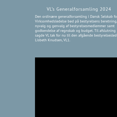
VL’s Generalforsamling 2024
Den ordinære generalforsamling i Dansk Selskab fo
Virksomhedsledelse bød på bestyrelsens beretning
nyvalg og genvalg af bestyrelsesmedlemmer samt
godkendelse af regnskab og budget. Til afslutning
sagde VL tak for nu til den afgående bestyrelsesled
Lisbeth Knudsen, VL1.