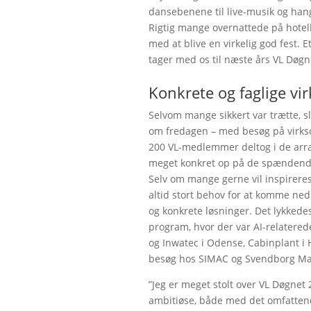
dansebenene til live-musik og hang
Rigtig mange overnattede på hotel
med at blive en virkelig god fest. 
tager med os til næste års VL Døgn
Konkrete og faglige v
Selvom mange sikkert var trætte, s
om fredagen – med besøg på virk
200 VL-medlemmer deltog i de arr
meget konkret op på de spændende
Selv om mange gerne vil inspireres 
altid stort behov for at komme ned
og konkrete løsninger. Det lykkede
program, hvor der var AI-relatere
og Inwatec i Odense, Cabinplant i
besøg hos SIMAC og Svendborg Mar
”Jeg er meget stolt over VL Døgnet
ambitiøse, både med det omfatte