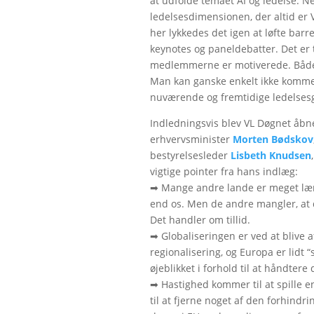
at udfolde temaet AI og ledelse. 
ledelsesdimensionen, der altid er VL
her lykkedes det igen at løfte bar
keynotes og paneldebatter. Det er t
medlemmerne er motiverede. Både a
Man kan ganske enkelt ikke komme
nuværende og fremtidige ledelses
Indledningsvis blev VL Døgnet åbn
erhvervsminister
Morten Bødskov
bestyrelsesleder
Lisbeth Knudsen
vigtige pointer fra hans indlæg:
➡ Mange andre lande er meget l
end os. Men de andre mangler, at
Det handler om tillid.
➡ Globaliseringen er ved at blive af
regionalisering, og Europa er lidt 
øjeblikket i forhold til at håndtere
➡ Hastighed kommer til at spille en
til at fjerne noget af den forhindr