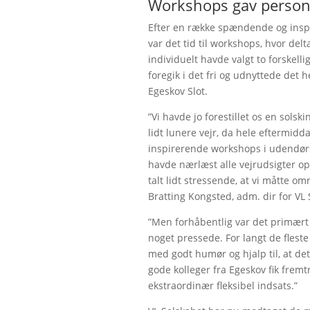
Workshops gav person
Efter en række spændende og insp
var det tid til workshops, hvor de
individuelt havde valgt to forskelli
foregik i det fri og udnyttede det 
Egeskov Slot.
”Vi havde jo forestillet os en solsk
lidt lunere vejr, da hele eftermid
inspirerende workshops i udendørs
havde nærlæst alle vejrudsigter op 
talt lidt stressende, at vi måtte om
Bratting Kongsted, adm. dir for VL 
”Men forhåbentlig var det primært
noget pressede. For langt de flest
med godt humør og hjalp til, at de
gode kolleger fra Egeskov fik frem
ekstraordinær fleksibel indsats.”