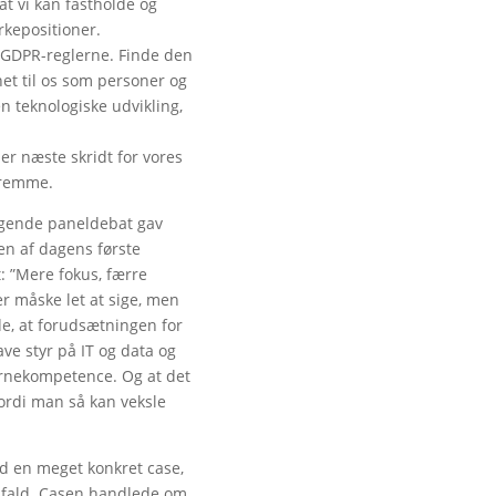
 at vi kan fastholde og
rkepositioner.
 GDPR-reglerne. Finde den
et til os som personer og
n teknologiske udvikling,
AI medfører et
er næste skridt for vores
større etisk
 fremme.
ansvar for
topledelsen
ølgende paneldebat gav
 en af dagens første
: ”Mere fokus, færre
er måske let at sige, men
de, at forudsætningen for
ve styr på IT og data og
kernekompetence. Og at det
 fordi man så kan veksle
ed en meget konkret case,
bifald. Casen handlede om