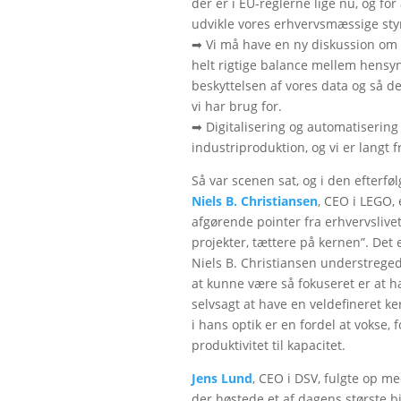
der er i EU-reglerne lige nu, og for
udvikle vores erhvervsmæssige sty
➡ Vi må have en ny diskussion om
helt rigtige balance mellem hensyn
beskyttelsen af vores data og så de
vi har brug for.
➡ Digitalisering og automatisering 
industriproduktion, og vi er langt
Så var scenen sat, og i den efterf
Niels B. Christiansen
, CEO i LEGO,
afgørende pointer fra erhvervslivet
projekter, tættere på kernen”. Det 
Niels B. Christiansen understrege
at kunne være så fokuseret er at ha
selvsagt at have en veldefineret 
i hans optik er en fordel at vokse,
produktivitet til kapacitet.
Jens Lund
, CEO i DSV, fulgte op m
der høstede et af dagens største 