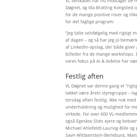
VL Selskabet har nu modtaget de m
Døgnet, og Ida Bratting Kongsted o
for de mange positive roser og tilk
for det faglige program:
”Jeg talte selvfølgelig med rigtig
af dagen – og så har jeg jo bemærk
af LinkedIn-opslag, der både giver 
billeder fra de mange workshops. D
vores fokus på AI & ledelse har væ
Festlig aften
VL Døgnet var denne gang et ”rigtig
takket være årets styregruppe – lag
torsdag aften festlig. Ikke nok m
underholdning og mulighed for m
virkede. For over 600 VL-medlemme
også Egeskov Slots ejere og beboer
Michael Ahlefeldt-Laurvig-Bille og 
Sayn-Wittgenstein-Berleburg. Mang