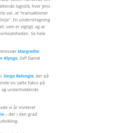
ttende logistik, hvor Jens
e var, at ”transaktioner
ndlinje”. En understregning
t, som er vigtigt, og at
å virksomheden. Se hele
ommissær
Margrethe
r Klynge
, SVP Dansk
her
U,
Serge Belongie
, der på
nde vis satte fokus på
de og underholdende
vde vi år inviteret
in
– der i den grad
udvikling.