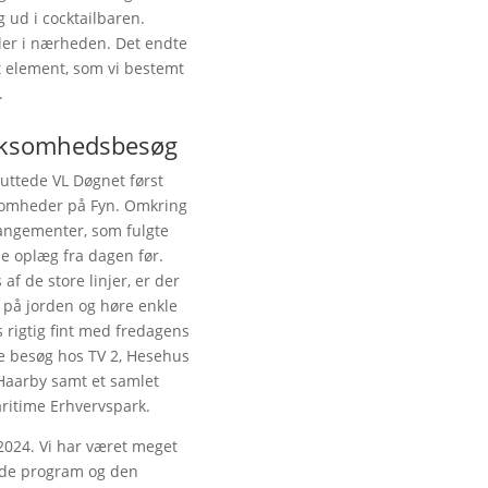
 ud i cocktailbaren.
ler i nærheden. Det endte
Et element, som vi bestemt
.
irksomhedsbesøg
luttede VL Døgnet først
somheder på Fyn. Omkring
angementer, som fulgte
 oplæg fra dagen før.
af de store linjer, er der
 på jorden og høre enkle
s rigtig fint med fredagens
de besøg hos TV 2, Hesehus
 Haarby samt et samlet
itime Erhvervspark.
 2024. Vi har været meget
nde program og den