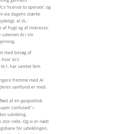
Nemlig gennem
’s ’license to operate’, og
ren via dagens stærke
ydeligt, at VL-
her.
f frygt og af interesse.
 udenom AI i sin
gerning.
et med besøg af
, hvor VL’s
, VL1, har samlet fem
ængere fremme med AI
 deres samfund er med.
løst af en geopolitisk
“super confused” i
 den udvikling.
 stor rolle. Og vi er nødt
ingsbane for udviklingen,