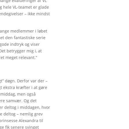
ange evalueringer af VL
g hele VL-teamet er glade
endegivelser – ikke mindst
t mange medlemmer i løbet
et den fantastiske serie
gode indtryk og viser
et betrygger mig i, at
ret meget relevant.”
t” døgn. Derfor var der –
t ekstra kræfter i at gøre
ed middag, men også
ere samvær. Og det
r deltog i middagen, hvor
e deltog – nemlig grev
prinsesse Alexandra til
e fik senere svinget