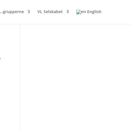
L-grupperne
VL Selskabet
English
r