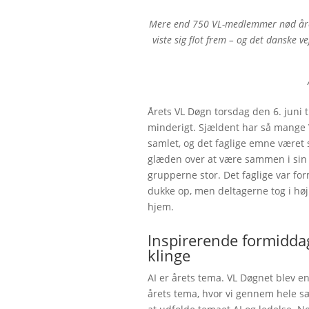
Mere end 750 VL-medlemmer nød årets 
viste sig flot frem – og det danske v
Årets VL Døgn torsdag den 6. juni t
minderigt. Sjældent har så mang
samlet, og det faglige emne været 
glæden over at være sammen i sin 
grupperne stor. Det faglige var for
dukke op, men deltagerne tog i hø
hjem.
Inspirerende formidda
klinge
AI er årets tema. VL Døgnet blev e
årets tema, hvor vi gennem hele 