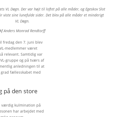
VL Døgn. Der var højt til loftet på alle måder, og Egeskov Slot
ejr viste sine lunefulde sider. Det blev på alle måder et minderigt
VL Døgn.
Af Anders Monrad Rendtorff
il fredag den 7. juni blev
e VL-medlemmer været
så relevant. Samtidig var
VL-gruppe og på tværs af
mentlig anledningen til at
her
j grad fællesskabet med
g på den store
n værdig kulmination på
sæsonen har arbejdet med