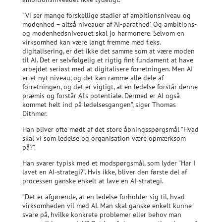
”Vi ser mange forskellige stadier af ambitionsniveau og
modenhed – altså niveauer af ’AI-parathed’. Og ambitions-
og modenhedsniveauet skal jo harmonere. Selvom en
virksomhed kan være langt fremme med f.eks.
digitalisering, er det ikke det samme som at være moden
til AI. Det er selvfølgelig et rigtig fint fundament at have
arbejdet seriøst med at digitalisere forretningen. Men AI
er et nyt niveau, og det kan ramme alle dele af
forretningen, og det er vigtigt, at en ledelse forstår denne
præmis og forstår AI’s potentiale. Dermed er AI også
kommet helt ind på ledelsesgangen”, siger Thomas
Dithmer.
Han bliver ofte mødt af det store åbningsspørgsmål ”Hvad
skal vi som ledelse og organisation være opmærksom
på?”.
Han svarer typisk med et modspørgsmål, som lyder ”Har I
lavet en AI-strategi?”. Hvis ikke, bliver den første del af
processen ganske enkelt at lave en AI-strategi.
”Det er afgørende, at en ledelse forholder sig til, hvad
virksomheden vil med AI. Man skal ganske enkelt kunne
svare på, hvilke konkrete problemer eller behov man