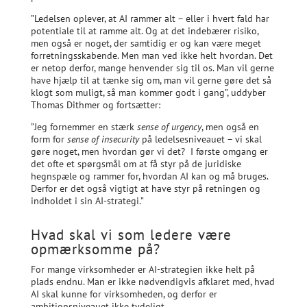
”Ledelsen oplever, at AI rammer alt – eller i hvert fald har
potentiale til at ramme alt. Og at det indebærer risiko,
men også er noget, der samtidig er og kan være meget
forretningsskabende. Men man ved ikke helt hvordan. Det
er netop derfor, mange henvender sig til os. Man vil gerne
have hjælp til at tænke sig om, man vil gerne gøre det så
klogt som muligt, så man kommer godt i gang”, uddyber
Thomas Dithmer og fortsætter:
”Jeg fornemmer en stærk
sense of urgency
, men også en
form for
sense of insecurity
på ledelsesniveauet – vi skal
gøre noget, men hvordan gør vi det? I første omgang er
det ofte et spørgsmål om at få styr på de juridiske
hegnspæle og rammer for, hvordan AI kan og må bruges.
Derfor er det også vigtigt at have styr på retningen og
indholdet i sin AI-strategi.”
Hvad skal vi som ledere være
opmærksomme på?
For mange virksomheder er AI-strategien ikke helt på
plads endnu. Man er ikke nødvendigvis afklaret med, hvad
AI skal kunne for virksomheden, og derfor er
ambitionsniveauet ikke tydeligt.