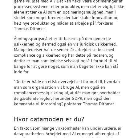
gerne vil løse med AI? Det kan f.eks. være optimeringer af
processer, systemer eller produkter, men det er vigtigt ikke
alene at tænke AI som en optimeringsmulighed, men i
stedet som noget bredere, der kan skabe innovation og
helt nye produkter og måder at arbejde på”, forklarer
Thomas Dithmer.
Åbningsspørgsmålet er tit baseret på den generelle
usikkerhed og dermed også en vis juridisk usikkerhed.
Mange ledelser har de senere år arbejdet seriøst med
compliance og sikkerhed og har dette på radaren, og
derfor er man som ledelse selvsagt også i forhold til AI
bange for at gøre noget, som man bagefter ikke kan stå
inde for.
”Dette er både en etisk overvejelse i forhold til, hvordan
man som organisation vil bruge AI, men også en
compliancemæssig sikring af, at dét man gør, overholder
de gældende regler; herunder GDPR, men også den
kommende AI-forordning”, pointerer Thomas Dithmer.
Hvor datamoden er du?
En faktor, som mange virksomheder kan undervurdere, er
dataparatheden. Arbejdet med AI er meget afhængigt af