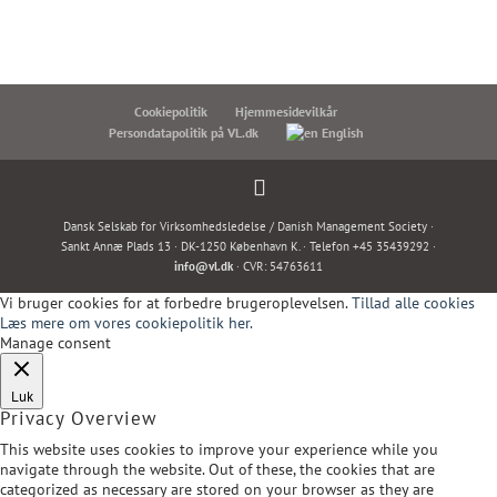
Cookiepolitik
Hjemmesidevilkår
Persondatapolitik på VL.dk
English
Dansk Selskab for Virksomhedsledelse / Danish Management Society ·
Sankt Annæ Plads 13 · DK-1250 København K. · Telefon +45 35439292 ·
info@vl.dk
· CVR: 54763611
Vi bruger cookies for at forbedre brugeroplevelsen.
Tillad alle cookies
Læs mere om vores cookiepolitik her.
Manage consent
Luk
Privacy Overview
This website uses cookies to improve your experience while you
navigate through the website. Out of these, the cookies that are
categorized as necessary are stored on your browser as they are