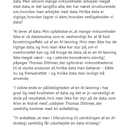
data. Men selvom mange virksomheder arbejder meget
med data, er det langtfra alle, der har været strukturerede
om, hvordan man arbejder med data. Hvilke data er
vigtige, hvordan lagrer vi dem, hvordan vedligeholder vi
data?
”AI lever af data. Min opfattelse er, at mange virksomheder
ikke er så datamodne, som er nødvendigt for at få fuld
forretningseffekt ud af en AI-løsning. Hvis man ikke har de
rigtige data, og hvis man ikke har styr på, om vi
overhovedet kan og må bruge de data, så er en AI-løsning
ikke meget værd – og i yderste konsekvens ulovlig”,
påpeger Thomas Dithmer, der opfordrer virksomhederne
til at styrke analysen af, hvilke data man behøver – både
nu og fremadrettet – og hvilke data man lovligt må
anvende.
”I sidste ende er pålideligheden af en AI-løsning i høj
grad lig med kvaliteten af data, og det er jo vanskeligt at
stole på resultatet, hvis man ikke har styr på de data, som
AI’en er fodret med”, uddyber Thomas Dithmer, der
samtidig kommer med en anbefaling:
”Vi anbefaler, at man i tilknytning til udviklingen af en AI-
strategi samtidig får udarbejdet en data-strategi.”