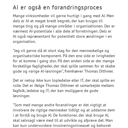
AI er også en forandringsproces
Mange virksomheder vil gerne hurtigt i gang med AI. Men
dels er AI et meget bredt begreb, der kan bruges til
mange ting og på mange områder i organisationen. Der er
nærmest AI-potentiale i alle dele af forretningen. Dels er
AI også repræsentant for potentielt store ændringer i en
organisation.
”Jeg vil gerne slå et stort slag for den menneskelige og
organisatoriske komponent. På den ene side er ivrigheden
for at komme i gang stor. På den anden side er der mange
forskellige fagligheder, der skal spille sammen for at skabe
gode og varige AI-løsninger”, fremhæver Thomas Dithmer.
Det er netop ikke kun topledelse eller IT, der skal spille en
rolle. Det er ifølge Thomas Dithmer et samarbejde mellem
fagfolk, ledelse og IT, der kan muliggøre de gode
løsninger.
”Som med mange andre forandringer er det vigtigt at
involvere de rigtige mennesker tidligt og at uddanne dem
i at forstå og bruge AI. De funktioner, der skal bruge AI,
skal selvsagt være med til at udvikle og afprøve det. Man
kan kun undervurdere involveringsniveauet og behovet