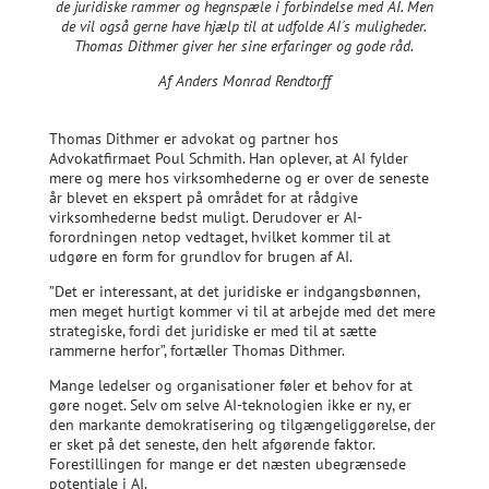
de juridiske rammer og hegnspæle i forbindelse med AI. Men
de vil også gerne have hjælp til at udfolde AI´s muligheder.
Thomas Dithmer giver her sine erfaringer og gode råd.
Af Anders Monrad Rendtorff
Thomas Dithmer er advokat og partner hos
Advokatfirmaet Poul Schmith. Han oplever, at AI fylder
mere og mere hos virksomhederne og er over de seneste
år blevet en ekspert på området for at rådgive
virksomhederne bedst muligt. Derudover er AI-
forordningen netop vedtaget, hvilket kommer til at
udgøre en form for grundlov for brugen af AI.
”Det er interessant, at det juridiske er indgangsbønnen,
men meget hurtigt kommer vi til at arbejde med det mere
strategiske, fordi det juridiske er med til at sætte
rammerne herfor”, fortæller Thomas Dithmer.
Mange ledelser og organisationer føler et behov for at
gøre noget. Selv om selve AI-teknologien ikke er ny, er
den markante demokratisering og tilgængeliggørelse, der
er sket på det seneste, den helt afgørende faktor.
Forestillingen for mange er det næsten ubegrænsede
potentiale i AI.