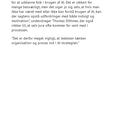
for at uddanne folk i brugen af AI. Det er sikkert for
mange besværligt, men det siger jo sig selv, at hvis man
ikke har været med eller ikke kan forstå brugen af AI, kan
der sagtens opstå udfordringer med både indsigt og
motivation”, understreger Thomas Dithmer, der også
nikker til, at selv jura ofte kommer for sent med i
processen.
”Det er derfor meget vigtigt, at ledelsen tænker
organisation og proces ind i AI-strategien.”
up front