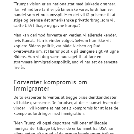
”Trumps vision er en nationalstat med lukkede grænser.
Han vil indføre tariffer på kinesiske varer, fordi han ser
handel som et nulsumsspil. Men det vil få priserne til at
stige og bremse det amerikanske privatforbrug, som vil
sætte USA tilbage og gavne Europa”.
Man kan derimod forvente en verden, vi allerede kender,
hvis Kamala Harris vinder valget. Selvom hun ikke vil
kopiere Bidens politik, var både Nielsen og Rud
overbeviste om, at Harris’ politik på længere sigt vil ligne
Bidens. Hun vil dog være nødsaget til at føre en
strammere immigrationspolitik, end vi har set de seneste
fire år.
Forventer kompromis om
immigranter
De to eksperter forventer, at begge præsidentkandidater
vil lukke grænserne. De forudser, at der – uanset hvem der
vinder – vil komme et nationalt kompromis for at løse de
kæmpe udfordringer med immigration.
”Men Trump vil også deportere millioner af illegale
immigranter tilbage til, hvor de er kommet fra. USA har
ellers netop på grund af de mange immigranter haft en