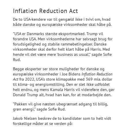
Inflation Reduction Act
De to USA-kendere var til gengæld ikke i tvivl om, hvad
både danske og europæiske virksomheder skal håbe på.
”USA er Danmarks største eksportmarked. Trump vil
forandre USA. Men virksomhederne har selvsagt brug for
forudsigelighed og stabile rammebetingelser. Danske
virksomheder skal derfor helt klart håbe på Harris. Med
hende vil det være mere ’business as usual’,” sagde Sofie
Rud.
Begge eksperter ser store muligheder for danske og
europæiske virksomheder i Joe Bidens
Inflation Reduction
Act
fra 2022, USA’s store klimapakke med 369 mia. dollar
til klima- og energiomstilling. Den er slet ikke udfoldet
helt endnu, og mens Kamala Harris vil videreføre den, gør
Donald Trump alt, hvad han kan, for at modarbejde den.
”Pakken vil give næsten ubegrænset adgang til billig,
grøn energi,” sagde Sofie Rud.
Jakob Nielsen beskrev de to kandidater som to helt vidt
forskellige måder at se verden på: