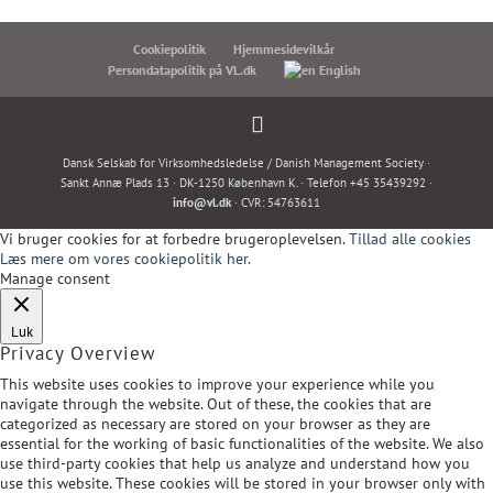
Cookiepolitik
Hjemmesidevilkår
Persondatapolitik på VL.dk
English
Dansk Selskab for Virksomhedsledelse / Danish Management Society ·
Sankt Annæ Plads 13 · DK-1250 København K. · Telefon +45 35439292 ·
info@vl.dk
· CVR: 54763611
Vi bruger cookies for at forbedre brugeroplevelsen.
Tillad alle cookies
Læs mere om vores cookiepolitik her.
Manage consent
Luk
Privacy Overview
This website uses cookies to improve your experience while you
navigate through the website. Out of these, the cookies that are
categorized as necessary are stored on your browser as they are
essential for the working of basic functionalities of the website. We also
use third-party cookies that help us analyze and understand how you
use this website. These cookies will be stored in your browser only with