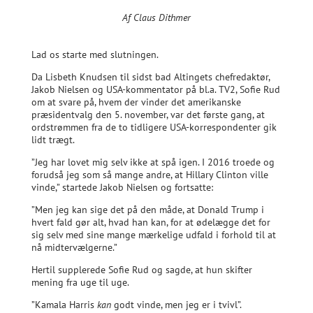
Af Claus Dithmer
Lad os starte med slutningen.
Da Lisbeth Knudsen til sidst bad Altingets chefredaktør,
Jakob Nielsen og USA-kommentator på bl.a. TV2, Sofie Rud
om at svare på, hvem der vinder det amerikanske
præsidentvalg den 5. november, var det første gang, at
ordstrømmen fra de to tidligere USA-korrespondenter gik
lidt trægt.
”Jeg har lovet mig selv ikke at spå igen. I 2016 troede og
forudså jeg som så mange andre, at Hillary Clinton ville
vinde,” startede Jakob Nielsen og fortsatte:
”Men jeg kan sige det på den måde, at Donald Trump i
hvert fald gør alt, hvad han kan, for at ødelægge det for
sig selv med sine mange mærkelige udfald i forhold til at
nå midtervælgerne.”
Hertil supplerede Sofie Rud og sagde, at hun skifter
mening fra uge til uge.
”Kamala Harris
kan
godt vinde, men jeg er i tvivl”.