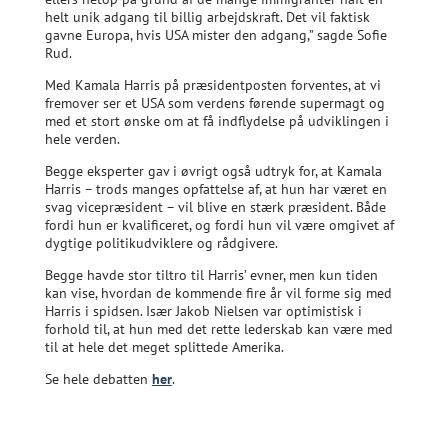
helt unik adgang til billig arbejdskraft. Det vil faktisk
gavne Europa, hvis USA mister den adgang,” sagde Sofie
Rud.
Med Kamala Harris på præsidentposten forventes, at vi
fremover ser et USA som verdens førende supermagt og
med et stort ønske om at få indflydelse på udviklingen i
hele verden.
Begge eksperter gav i øvrigt også udtryk for, at Kamala
Harris – trods manges opfattelse af, at hun har været en
svag vicepræsident – vil blive en stærk præsident. Både
fordi hun er kvalificeret, og fordi hun vil være omgivet af
dygtige politikudviklere og rådgivere.
Begge havde stor tiltro til Harris’ evner, men kun tiden
kan vise, hvordan de kommende fire år vil forme sig med
Harris i spidsen. Især Jakob Nielsen var optimistisk i
forhold til, at hun med det rette lederskab kan være med
til at hele det meget splittede Amerika.
Se hele debatten
her
.