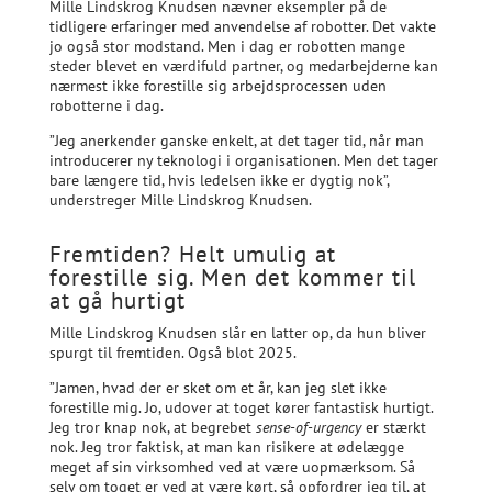
Mille Lindskrog Knudsen nævner eksempler på de
tidligere erfaringer med anvendelse af robotter. Det vakte
jo også stor modstand. Men i dag er robotten mange
steder blevet en værdifuld partner, og medarbejderne kan
nærmest ikke forestille sig arbejdsprocessen uden
robotterne i dag.
”Jeg anerkender ganske enkelt, at det tager tid, når man
introducerer ny teknologi i organisationen. Men det tager
bare længere tid, hvis ledelsen ikke er dygtig nok”,
understreger Mille Lindskrog Knudsen.
Fremtiden? Helt umulig at
forestille sig. Men det kommer til
at gå hurtigt
Mille Lindskrog Knudsen slår en latter op, da hun bliver
spurgt til fremtiden. Også blot 2025.
”Jamen, hvad der er sket om et år, kan jeg slet ikke
forestille mig. Jo, udover at toget kører fantastisk hurtigt.
Jeg tror knap nok, at begrebet
sense-of-urgency
er stærkt
nok. Jeg tror faktisk, at man kan risikere at ødelægge
meget af sin virksomhed ved at være uopmærksom. Så
selv om toget er ved at være kørt, så opfordrer jeg til, at