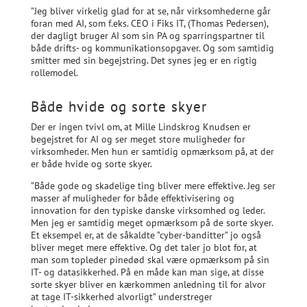
”Jeg bliver virkelig glad for at se, når virksomhederne går
foran med AI, som f.eks. CEO i Fiks IT, (Thomas Pedersen),
der dagligt bruger AI som sin PA og sparringspartner til
både drifts- og kommunikationsopgaver. Og som samtidig
smitter med sin begejstring. Det synes jeg er en rigtig
rollemodel.
Både hvide og sorte skyer
Der er ingen tvivl om, at Mille Lindskrog Knudsen er
begejstret for AI og ser meget store muligheder for
virksomheder. Men hun er samtidig opmærksom på, at der
er både hvide og sorte skyer.
”Både gode og skadelige ting bliver mere effektive. Jeg ser
masser af muligheder for både effektivisering og
innovation for den typiske danske virksomhed og leder.
Men jeg er samtidig meget opmærksom på de sorte skyer.
Et eksempel er, at de såkaldte ”cyber-banditter” jo også
bliver meget mere effektive. Og det taler jo blot for, at
man som topleder pinedød skal være opmærksom på sin
IT- og datasikkerhed. På en måde kan man sige, at disse
sorte skyer bliver en kærkommen anledning til for alvor
at tage IT-sikkerhed alvorligt” understreger