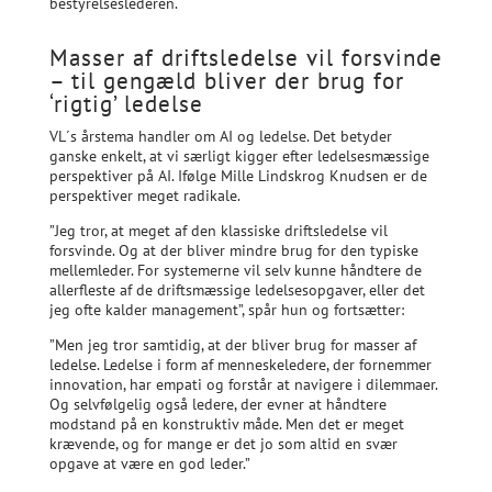
bestyrelseslederen.
Masser af driftsledelse vil forsvinde
– til gengæld bliver der brug for
‘rigtig’ ledelse
VL´s årstema handler om AI og ledelse. Det betyder
ganske enkelt, at vi særligt kigger efter ledelsesmæssige
perspektiver på AI. Ifølge Mille Lindskrog Knudsen er de
perspektiver meget radikale.
”Jeg tror, at meget af den klassiske driftsledelse vil
forsvinde. Og at der bliver mindre brug for den typiske
mellemleder. For systemerne vil selv kunne håndtere de
allerfleste af de driftsmæssige ledelsesopgaver, eller det
jeg ofte kalder management”, spår hun og fortsætter:
”Men jeg tror samtidig, at der bliver brug for masser af
ledelse. Ledelse i form af menneskeledere, der fornemmer
innovation, har empati og forstår at navigere i dilemmaer.
Og selvfølgelig også ledere, der evner at håndtere
modstand på en konstruktiv måde. Men det er meget
krævende, og for mange er det jo som altid en svær
opgave at være en god leder.”