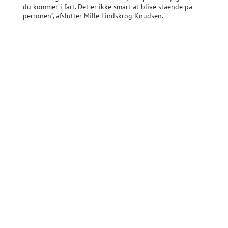
du kommer i fart. Det er ikke smart at blive stående på
perronen”, afslutter Mille Lindskrog Knudsen.
Datasikkerhed
bliver yderligere udfordret, når I
starter med AI. Så tag fat i datasikkerhed som
det allerførste.
Udpeg en
digital spejder
. Spørg i din
organisation, hvem der har lyst til at gå forrest.
Og giv vedkommende individ eller gruppe lov til
at eksperimentere løs.
Du skal personligt udfordre din
nysgerrighed
og forstå, at du på udvalgte områder skal gå
forrest. Man skal konstant træne sin