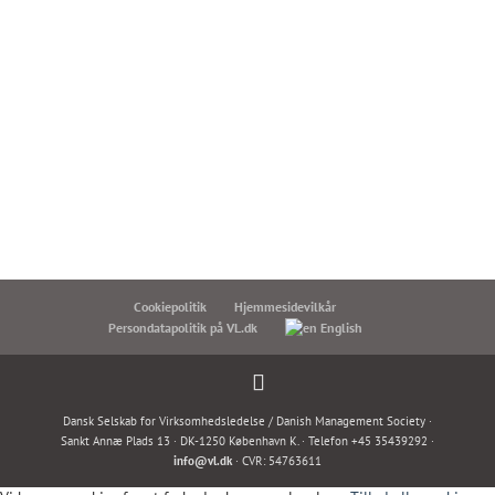
Læs også:
Cookiepolitik
Hjemmesidevilkår
Persondatapolitik på VL.dk
English
Dansk Selskab for Virksomhedsledelse / Danish Management Society ·
Sankt Annæ Plads 13 · DK-1250 København K. · Telefon +45 35439292 ·
info@vl.dk
· CVR: 54763611