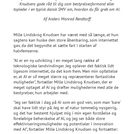
Knudsens gode råd til dig som bestyrelsesformand eller
topleder i en typisk dansk SMV om, hvordan du får greb om AI.
Af Anders Monrad Rendtorff
Mille Lindskrog Knudsen har været med så længe, at hun
sagtens kan huske den store åbenbaring, som internettet
gav, da det begyndte at sætte fart i starten af
halvfemserne.
”AI er en ny udvikling i en meget lang række af
teknologiske landvindinger. Jeg oplever det faktisk lidt
ligesom internettet, da det kom frem. Men min opfattelse
er, at AI er
så
meget større og repræsenterer fantastiske
muligheder”, fortæller Mille Lindskrog Knudsen, der er
meget optaget af AI og drøfter mulighederne med alle de
bestyrelser, hun arbejder med.
”Jeg ser faktisk i dag på AI som en god ven, som man ’bare’
skal have lidt styr på. Jeg er af natur temmelig nysgerrig,
og det har bestemt hjulpet mig i min egen forståelse og
foreløbige beherskelse af AI, og jeg ser både store
effektiviseringsmuligheder og potentialer i innovation
med AI”, fortæller Mille Lindskrog Knudsen og fortsætter: