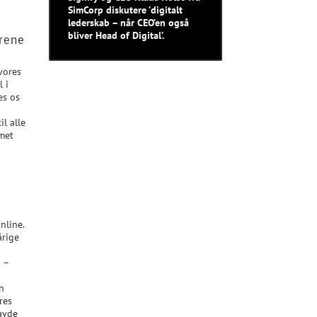
SimCorp diskutere ’digitalt
lederskab – når CEO’en også
bliver Head of Digital’.
ærene
vores
 i
es os
il alle
mmet
nline.
årige
 ­–
n
res
havde