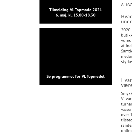
Af EV
Tilmelding VL Topmøde 2021
6. maj, kl. 15.00-18.30
Hvad
unde
2020 
butik
vores 
at in
Samtid
medarb
styrke
Se programmet for VL Topmødet
I va
vær
Smykke
Vi var
turna
væsent
over 1
tilst
ramte,
onlin