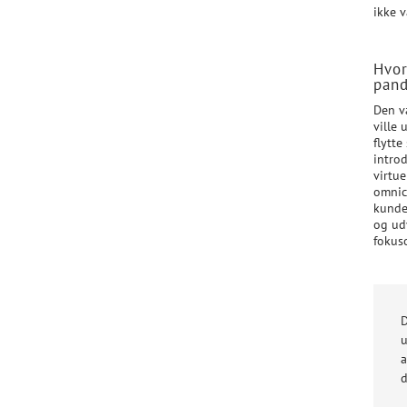
ikke 
Hvor
pand
Den v
ville 
flytt
intro
virtu
omnic
kundeo
og udv
fokus
D
u
a
d