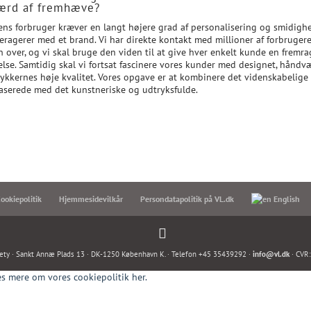
ærd af fremhæve?
ens forbruger kræver en langt højere grad af personalisering og smidighe
teragerer med et brand. Vi har direkte kontakt med millioner af forbruger
n over, og vi skal bruge den viden til at give hver enkelt kunde en fremr
else. Samtidig skal vi fortsat fascinere vores kunder med designet, håndv
ykkernes høje kvalitet. Vores opgave er at kombinere det videnskabelige
aserede med det kunstneriske og udtryksfulde.
ookiepolitik
Hjemmesidevilkår
Persondatapolitik på VL.dk
English
ety · Sankt Annæ Plads 13 · DK-1250 København K. · Telefon +45 35439292 ·
info@vl.dk
· CVR
s mere om vores cookiepolitik her.