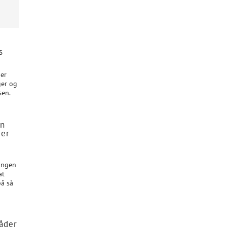
s
 er
ger og
sen.
en
ger
lingen
at
på så
råder