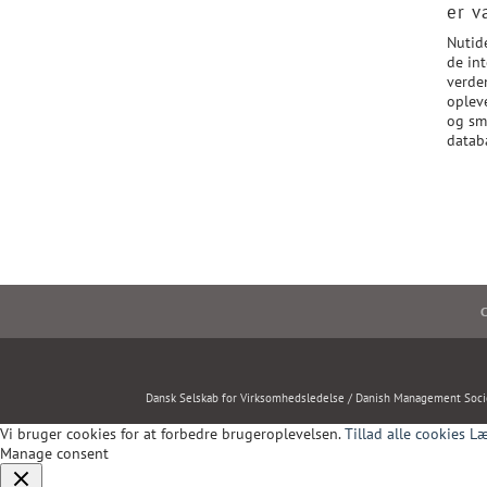
er v
Nutid
de in
verde
oplev
og sm
datab
C
Dansk Selskab for Virksomhedsledelse / Danish Management Soci
Vi bruger cookies for at forbedre brugeroplevelsen.
Tillad alle cookies
Læ
Manage consent