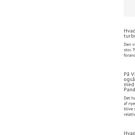
Hvad
turb
Den vi
stor.
forand
På V
også
med 
Pand
Det h
af nye
blive 
relati
Hvad