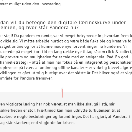
været muligt uden den investering.
dan vil du betegne den digitale læringskurve under
emien, og hvor står Pandora nu?
ar stejl! Da pandemien ramte, var vi meget bekymrede for, hvordan fremt
udvikle sig. Vi måtte arbejde hurtigt og være både fleksible og kreative fo
e salget online og for at kunne møde nye forventninger fra kunderne. Vi
ducerede på meget kort tid en lang række nye tiltag såsom click & collect
elle prøverum og muligheden for at tale med en sælger via iPad. En god
hannel-strategi – altså at man har fokus på en integreret og personaliser
plevelse på tværs af online og offline kanaler – er virkelig blevet afgør
iklingen er gået utrolig hurtigt over det sidste år. Det bliver også et vig
område for Pandora fremover.
en vigtigste læring har nok været, at man ikke skal gå i stå, når
sikkerheden er stor. Tværtimod kan man udnytte turbulensen til at
ccelerere nogle beslutninger og forandringer. Det har gjort, at Pandora i
ag står stærkere, end vi gjorde før krisen.