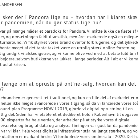
A ANDERSEN
 sker der i Pandora lige nu – hvordan har I klaret sk
r pandemien, når du gør status lige nu?
var på mange måder et paradoks for Pandora. Vi måtte lukke de fleste af 
ker, og omsætningen faldt dramatisk, men året markerede også en milepæl
turnaround. Vi fik styrket vores brand overfor forbrugerne, og det lykked
dhente meget af det tabte takket være en utrolig stærk online-forretning.
ig undgik vi afskedigelser, og vi kunne blive ved med at betale fuld løn t
ejdere, selvom butikkerne var lukket i lange perioder. Alt i alt er vi ko
t ud af krisen.
r længe om at opruste på online-salg, hvordan kan det
e?
branchen er generelt ret traditionel, og kun en lille del af markedet er o
 heller ikke meget avancerede i vores tilgang, så da vi lancerede vores to
round-plan Programme NOW i 2019, gjorde vi digital oprustning til en
lig del. Siden har vi etableret et dedikeret hold i København til opgaven
00 eksperter fra hele verden, der arbejder på at styrke vores digitale
edeværelse og brug af data og analyse. Timingen var god, for da pandemie
 var vi klar. Hele vores digitale infrastruktur står nu langt stærkere, og vo
e platform er markant bedre. Vi fordoblede vores onlinesalg i 2020. Det 