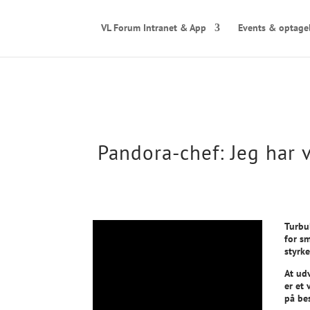
VL Forum Intranet & App
Events & optage
Pandora-chef: Jeg har 
Turbu
for s
styrke
At ud
er et
på bes