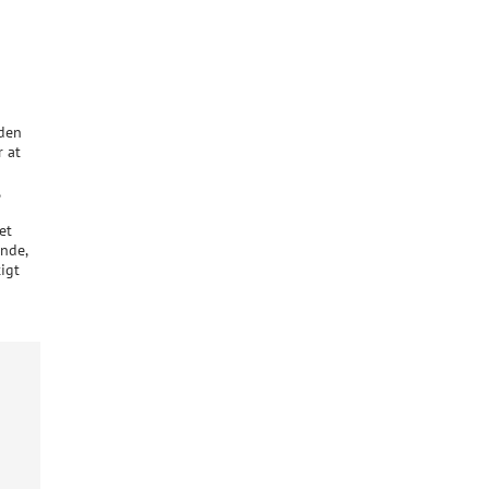
iden
r at
,
et
ende,
tigt