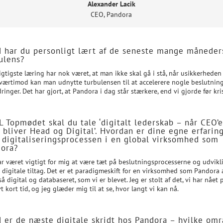
Alexander Lacik
CEO
,
Pandora
 har du personligt lært af de seneste mange måneder
ulens?
gtigste læring har nok været, at man ikke skal gå i stå, når usikkerheden
 Tværtimod kan man udnytte turbulensen til at accelerere nogle beslutnin
ringer. Det har gjort, at Pandora i dag står stærkere, end vi gjorde før kri
L Topmødet skal du tale ‘digitalt lederskab – når CEO’
 bliver Head og Digital’. Hvordan er dine egne erfarin
digitaliseringsprocessen i en global virksomhed som
ora?
ar været vigtigt for mig at være tæt på beslutningsprocesserne og udvik
 digitale tiltag. Det er et paradigmeskift for en virksomhed som Pandora 
så digital og databaseret, som vi er blevet. Jeg er stolt af det, vi har nået 
vt kort tid, og jeg glæder mig til at se, hvor langt vi kan nå.
 er de næste digitale skridt hos Pandora – hvilke om