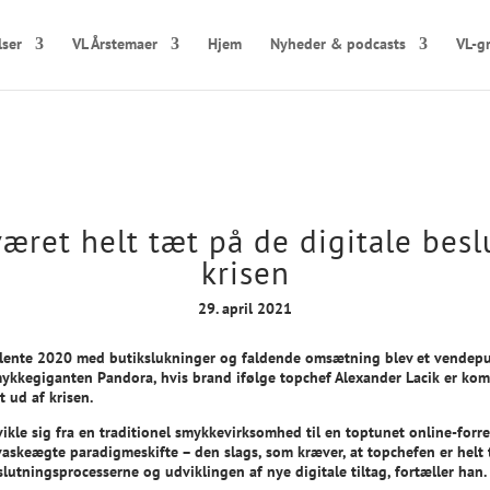
lser
VL Årstemaer
Hjem
Nyheder & podcasts
VL-g
været helt tæt på de digitale bes
krisen
29. april 2021
lente 2020 med butikslukninger og faldende omsætning blev et vendep
mykkegiganten Pandora, hvis brand ifølge topchef Alexander Lacik er ko
t ud af krisen.
vikle sig fra en traditionel smykkevirksomhed til en toptunet online-forr
 vaskeægte paradigmeskifte – den slags, som kræver, at topchefen er helt
lutningsprocesserne og udviklingen af nye digitale tiltag, fortæller han.