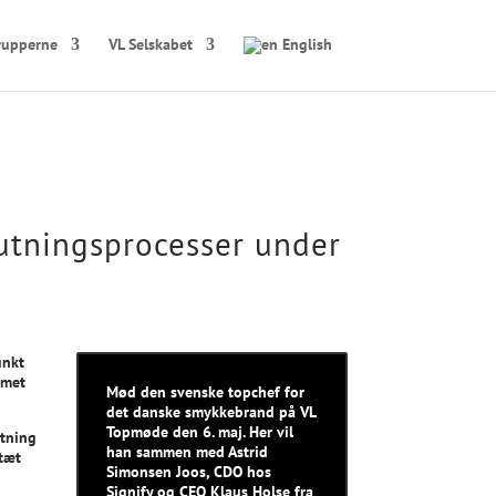
rupperne
VL Selskabet
English
lutningsprocesser under
unkt
mmet
Mød den svenske topchef for
det danske smykkebrand på VL
Topmøde den 6. maj. Her vil
etning
han sammen med Astrid
 tæt
Simonsen Joos, CDO hos
Signify og CEO Klaus Holse fra