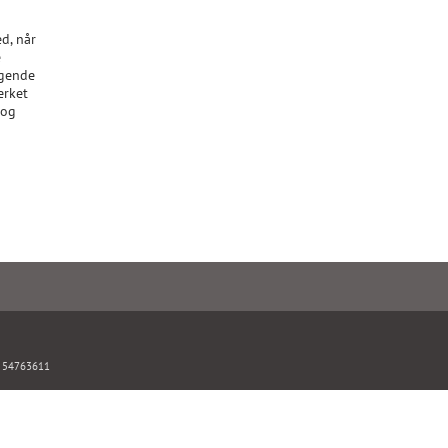
d, når
e
agende
ærket
 og
: 54763611