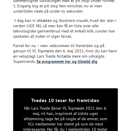
sammenligner udviklingen med et pit stop under Formel
1. Engang tog et pit stop fem minutter, nu er man
undertiden nede på under to sekunder.
-I dag kan vi afdække og illustrere visuelt, hvad der sker i
verden LIGE NU, så man kan få en liste over alle
teknologiske gennembrud med et enkelt klik, runder han
samtalen af, inden vi siger farvel.
Farvel for nu – men velkommen til fremtiden og på
gensyn til VL Topmøde den 6. maj 2021, hvor du kan høre
en veloplagt Lars Tvede fortælle mere om udvalgte
Supertrends.
Se programmet her og tilmeld dig
Tvedes 10 teser for fremtiden
Når Lars Tvede åbner VL Topmøde 2021 den 6.
maj, vil han, inspireret af sidste uges
afstemning, tage fat på nogle af de emner, som
VL’s medlemmer har stemt på som de mest
interessante. Her får du i mellemtiden 10 tester