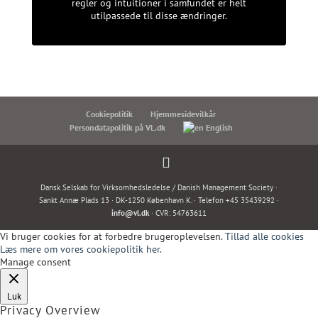
regler og intuitioner i samfundet er helt
utilpassede til disse ændringer.
Cookiepolitik
Hjemmesidevilkår
Persondatapolitik på VL.dk
English
Dansk Selskab for Virksomhedsledelse / Danish Management Society ·
Sankt Annæ Plads 13 · DK-1250 København K. · Telefon +45 35439292 ·
info@vl.dk
· CVR: 54763611
Vi bruger cookies for at forbedre brugeroplevelsen.
Tillad alle cookies
Læs mere om vores cookiepolitik her.
Manage consent
Luk
Privacy Overview