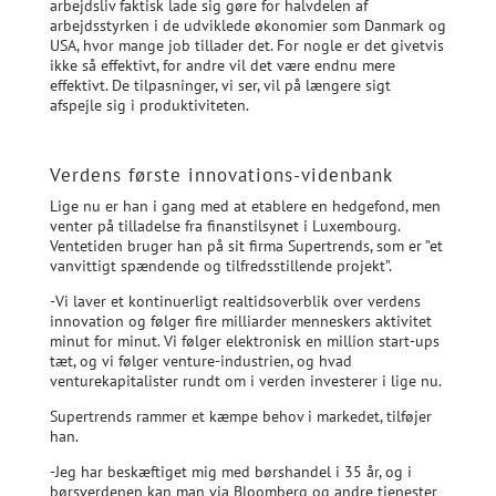
arbejdsliv faktisk lade sig gøre for halvdelen af
arbejdsstyrken i de udviklede økonomier som Danmark og
USA, hvor mange job tillader det. For nogle er det givetvis
ikke så effektivt, for andre vil det være endnu mere
effektivt. De tilpasninger, vi ser, vil på længere sigt
afspejle sig i produktiviteten.
Verdens første innovations-videnbank
Lige nu er han i gang med at etablere en hedgefond, men
venter på tilladelse fra finanstilsynet i Luxembourg.
Ventetiden bruger han på sit firma Supertrends, som er ”et
vanvittigt spændende og tilfredsstillende projekt”.
-Vi laver et kontinuerligt realtidsoverblik over verdens
innovation og følger fire milliarder menneskers aktivitet
minut for minut. Vi følger elektronisk en million start-ups
tæt, og vi følger venture-industrien, og hvad
venturekapitalister rundt om i verden investerer i lige nu.
Supertrends rammer et kæmpe behov i markedet, tilføjer
han.
-Jeg har beskæftiget mig med børshandel i 35 år, og i
børsverdenen kan man via Bloomberg og andre tjenester