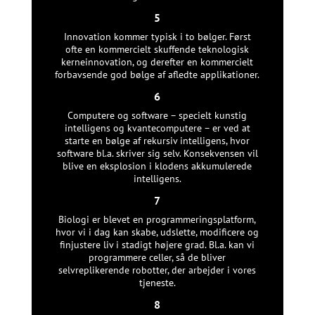
5
Innovation kommer typisk i to bølger. Først
ofte en kommercielt skuffende teknologisk
kerneinnovation, og derefter en kommercielt
forbavsende god bølge af afledte applikationer.
6
Computere og software – specielt kunstig
intelligens og kvantecomputere – er ved at
starte en bølge af rekursiv intelligens, hvor
software bl.a. skriver sig selv. Konsekvensen vil
blive en eksplosion i klodens akkumulerede
intelligens.
7
Biologi er blevet en programmeringsplatform,
hvor vi i dag kan skabe, udslette, modificere og
finjustere liv i stadigt højere grad. Bl.a. kan vi
programmere celler, så de bliver
selvreplikerende robotter, der arbejder i vores
tjeneste.
8