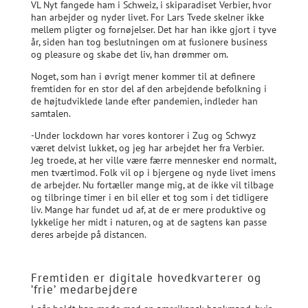
VL Nyt fangede ham i Schweiz, i skiparadiset Verbier, hvor
han arbejder og nyder livet. For Lars Tvede skelner ikke
mellem pligter og fornøjelser. Det har han ikke gjort i tyve
år, siden han tog beslutningen om at fusionere business
og pleasure og skabe det liv, han drømmer om.
Noget, som han i øvrigt mener kommer til at definere
fremtiden for en stor del af den arbejdende befolkning i
de højtudviklede lande efter pandemien, indleder han
samtalen.
-Under lockdown har vores kontorer i Zug og Schwyz
været delvist lukket, og jeg har arbejdet her fra Verbier.
Jeg troede, at her ville være færre mennesker end normalt,
men tværtimod. Folk vil op i bjergene og nyde livet imens
de arbejder. Nu fortæller mange mig, at de ikke vil tilbage
og tilbringe timer i en bil eller et tog som i det tidligere
liv. Mange har fundet ud af, at de er mere produktive og
lykkelige her midt i naturen, og at de sagtens kan passe
deres arbejde på distancen.
Fremtiden er digitale hovedkvarterer og
’frie’ medarbejdere