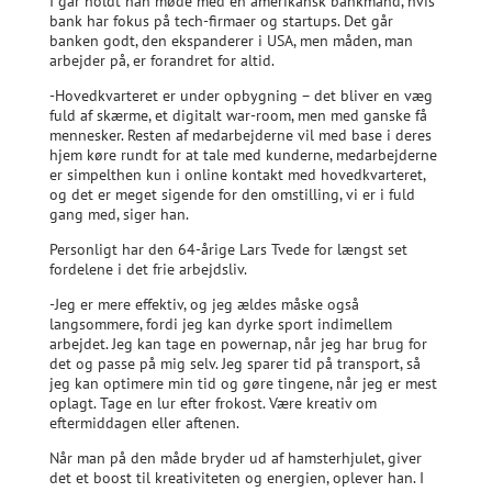
I går holdt han møde med en amerikansk bankmand, hvis
bank har fokus på tech-firmaer og startups. Det går
banken godt, den ekspanderer i USA, men måden, man
arbejder på, er forandret for altid.
-Hovedkvarteret er under opbygning – det bliver en væg
fuld af skærme, et digitalt war-room, men med ganske få
mennesker. Resten af medarbejderne vil med base i deres
hjem køre rundt for at tale med kunderne, medarbejderne
er simpelthen kun i online kontakt med hovedkvarteret,
og det er meget sigende for den omstilling, vi er i fuld
gang med, siger han.
Personligt har den 64-årige Lars Tvede for længst set
fordelene i det frie arbejdsliv.
-Jeg er mere effektiv, og jeg ældes måske også
langsommere, fordi jeg kan dyrke sport indimellem
arbejdet. Jeg kan tage en powernap, når jeg har brug for
det og passe på mig selv. Jeg sparer tid på transport, så
jeg kan optimere min tid og gøre tingene, når jeg er mest
oplagt. Tage en lur efter frokost. Være kreativ om
eftermiddagen eller aftenen.
Når man på den måde bryder ud af hamsterhjulet, giver
det et boost til kreativiteten og energien, oplever han. I