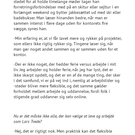
stedet for at holde timelange møder tager han
forretningsforbindelser med på en skitur eller sejltur i en
forlænget weekend og bytter jakkesættet ud med ski eller
badebukser. Man læser hinanden bedre, når man er
sammen intenst i flere dage uden for kontorets fire
vægge, synes han.
-Min erfaring er, at vi får lavet mere og rykker på projekter,
som ellers ikke rigtig rykker sig. Tingene løser sig, når
man gør noget andet sammen og er sammen uden for et
kontor.
-Der er ikke noget, der hedder ferie versus arbejde i mit
liv. Jeg arbejder og holder ferie, når jeg har lyst, det er
ikke skarpt opdelt, og det er en af de mange ting, der sker
i det samfund, vi er på vej ind i, nemlig at arbejdstider og
-steder bliver mere fleksible, og det samme gælder
forholdet mellem arbejde og uddannelse, fordi folk i
stigende grad uddanner sig selv online.
Nu er det måske ikke alle, der kan vælge at leve og arbejde
som Lars Tvede?
-Nej, det er rigtigt nok. Men praktisk kan det fleksible