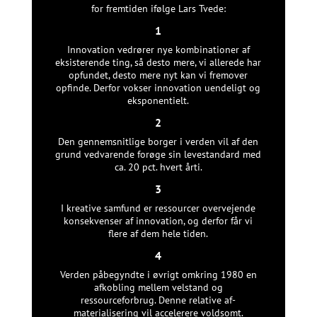
for fremtiden ifølge Lars Tvede:
1
Innovation vedrører nye kombinationer af
eksisterende ting, så desto mere, vi allerede har
opfundet, desto mere nyt kan vi fremover
opfinde. Derfor vokser innovation uendeligt og
eksponentielt.
2
Den gennemsnitlige borger i verden vil af den
grund vedvarende forøge sin levestandard med
ca. 20 pct. hvert årti.
3
I kreative samfund er ressourcer overvejende
konsekvenser af innovation, og derfor får vi
flere af dem hele tiden.
4
Verden påbegyndte i øvrigt omkring 1980 en
afkobling mellem velstand og
ressourceforbrug. Denne relative af-
materialisering vil accelerere voldsomt.