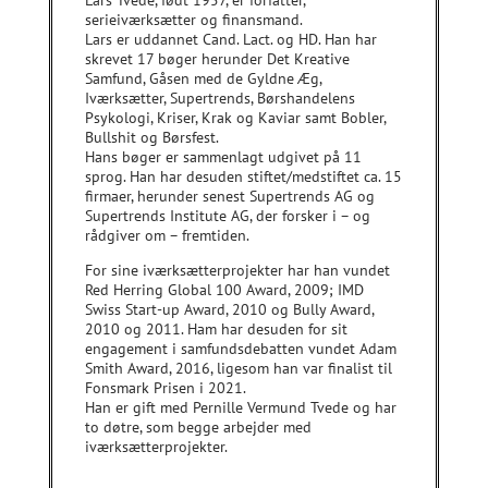
serieiværksætter og finansmand.
Lars er uddannet Cand. Lact. og HD. Han har
skrevet 17 bøger herunder Det Kreative
Samfund, Gåsen med de Gyldne Æg,
Iværksætter, Supertrends, Børshandelens
Psykologi, Kriser, Krak og Kaviar samt Bobler,
Bullshit og Børsfest.
Hans bøger er sammenlagt udgivet på 11
sprog. Han har desuden stiftet/medstiftet ca. 15
firmaer, herunder senest Supertrends AG og
Supertrends Institute AG, der forsker i – og
rådgiver om – fremtiden.
For sine iværksætterprojekter har han vundet
Red Herring Global 100 Award, 2009; IMD
Swiss Start-up Award, 2010 og Bully Award,
2010 og 2011. Ham har desuden for sit
engagement i samfundsdebatten vundet Adam
Smith Award, 2016, ligesom han var finalist til
Fonsmark Prisen i 2021.
Han er gift med Pernille Vermund Tvede og har
to døtre, som begge arbejder med
iværksætterprojekter.