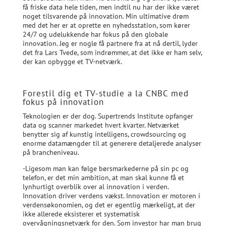
få friske data hele tiden, men indtil nu har der ikke været
noget tilsvarende på innovation. Min ultimative drøm
med det her er at oprette en nyhedsstation, som kører
24/7 og udelukkende har fokus på den globale
innovation. Jeg er nogle få partnere fra at nå dertil, lyder
det fra Lars Tvede, som indrømmer, at det ikke er ham selv,
der kan opbygge et TV-netværk.
Forestil dig et TV-studie a la CNBC med
fokus på innovation
Teknologien er der dog. Supertrends Institute opfanger
data og scanner markedet hvert kvarter. Netværket
benytter sig af kunstig intelligens, crowdsourcing og
enorme datamængder til at generere detaljerede analyser
på brancheniveau.
-Ligesom man kan følge børsmarkederne på sin pc og
telefon, er det min ambition, at man skal kunne få et
lynhurtigt overblik over al innovation i verden.
Innovation driver verdens vækst. Innovation er motoren i
verdensøkonomien, og det er egentlig mærkeligt, at der
ikke allerede eksisterer et systematisk
overvågningsnetværk for den. Som investor har man brug