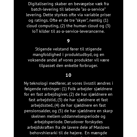
Digitalisering skaber en bevægelse væk fra
batch-levering til løbende ”as-a-service”
levering. Dette styrkes ofte via variable priser
og ratings. Ofte er de tre ”skyer”, nemlig (1)
cloud computing, (2) the human cloud og (3)
IoT kilder til as-a-service-leverancerne.
9
Stigende velstand fører til stigende
mangfoldighed i produktudbyd, og en
voksende andel af vores produkter vil være
tilpasset den enkelte forbruger.
10
Ny teknologi medfører, at vores livsstil ændres i
følgende retninger: (1) Folk arbejder sjældnere
for en fast arbejdsgiver, (2) de har sjældnere en
fast arbejdstid, (3) de har sjældnere et fast
arbejdssted, (4) de har sjældnere en fast
pensionsalder, og (5) de har sjældnere en skarp
skelnen mellem uddannelsesperiode og
arbejdsperiode. Derudover forskydes
arbejdskraften fra de lavere dele af Maslows
behovshierarki til de højere. En mængde