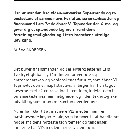
Han er manden bag viden-netværket Supertrends og to
bestsellere af samme navn. Forfatter, serieiværksætter og
finansmand Lars Tvede åbner VL Topmødet den 6. maj og
giver dig et spændende kig ind i fremtidens
forretningsmuligheder og i tech-branchens utrolige
udvikling.
Af EVA ANDERSEN
Det bliver finansmanden og serieiværksætteren Lars
Tvede, et globalt fyrtårn inden for venture og
entreprenørskab og verdenskendt futurist, som åbner VL
Topmødet den 6. maj. I stribevis af bøger har han taget
læserne med på en rejse ind i fremtiden, indviet dem i
børsmarkedernes hemmeligheder og i den teknologiske
udvikling, som forandrer samfund verden over.
Nu er han klar til at inspirere VL’s medlemmer i en
hæsblæsende keynote-tale, som kommer til at handle om
nogle af tidens hotteste tech-temaer og tendenser.
Emnerne har VL’s medlemmer selv stemt om.