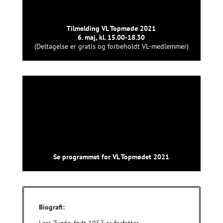
Tilmelding VL Topmøde 2021
6. maj, kl. 15.00-18.30
(Deltagelse er gratis og forbeholdt VL-medlemmer)
Se programmet for VL Topmødet 2021
Biografi:
Lars Tvede, født 1957, er forfatter,