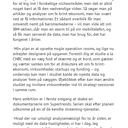
for et kig ind i forskellige nicheområder, men det er altid
noget bøvl at få den nødvendige viden. Så søger man på
artikler og analyser om fx brint-økonomi, men har svært
ved at få informationer. Et sådant overblik får man
omvendt nemt på børsmarkederne – vil man vide alt om
IBM-aktien, slår man en alarm til på sin mobiltelefon, og
så får man serveret de data, man har brug for, det har
fungeret i årtier.
-Min plan er at oprette nogle operation rooms, og lige nu
arbejder designere på opgaven. Forestil dig et studie a la
CNBC med en væg fuld af skærme og et bord, som gæster
og værter samles om for at diskutere alt om fx brint-
økonomi, virksomheder, startups og funding – og
undervejs kan man i studiet kalde de nyeste data og
analyser frem på væggen. Øjeblikket efter kan man ændre
studiet og invitere virksomheder ind til strategi-sessioner
i samme rum.
Hans ambition er i første omgang at skabe en
dokumentarserie om Supertrends. Serien skal efter planen
udkomme på en af de kendte streaming-tjenester.
-Hvad der var umuligt analysemæssigt for to år siden, er
muligt med de data-hastigheder, vi har i dag. Jeg