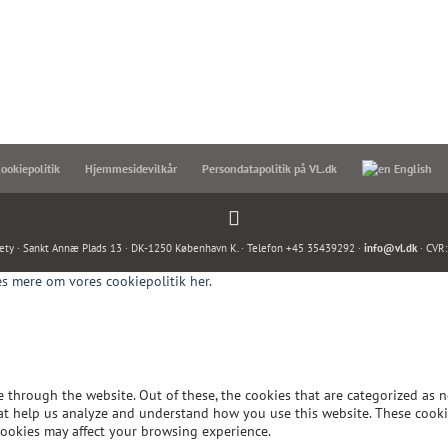
ookiepolitik
Hjemmesidevilkår
Persondatapolitik på VL.dk
English
ety · Sankt Annæ Plads 13 · DK-1250 København K. · Telefon +45 35439292 ·
info@vl.dk
· CVR
s mere om vores cookiepolitik her.
through the website. Out of these, the cookies that are categorized as n
 that help us analyze and understand how you use this website. These cook
cookies may affect your browsing experience.