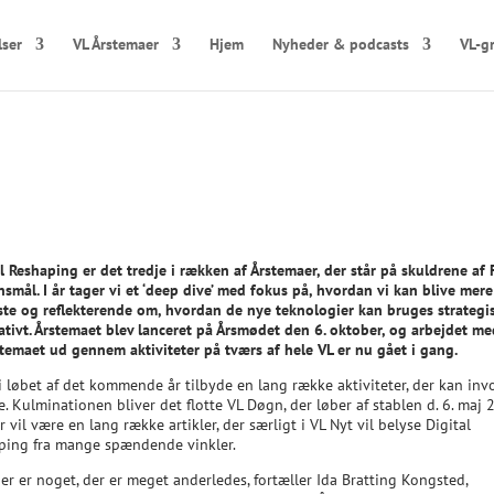
lser
VL Årstemaer
Hjem
Nyheder & podcasts
VL-g
l Reshaping er det tredje i rækken af Årstemaer, der står på skuldrene af 
smål. I år tager vi et ‘deep dive’ med fokus på, hvordan vi kan blive mere
ste og reflekterende om, hvordan de nye teknologier kan bruges strategi
ativt. Årstemaet blev lanceret på Årsmødet den 6. oktober, og arbejdet me
 temaet ud gennem aktiviteter på tværs af hele VL er nu gået i gang.
 i løbet af det kommende år tilbyde en lang række aktiviteter, der kan inv
le. Kulminationen bliver det flotte VL Døgn, der løber af stablen d. 6. maj 
 vil være en lang række artikler, der særligt i VL Nyt vil belyse Digital
ping fra mange spændende vinkler.
er er noget, der er meget anderledes, fortæller Ida Bratting Kongsted,