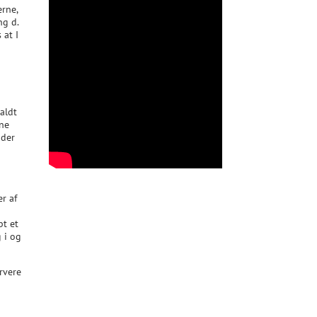
erne,
ng d.
 at I
kaldt
nne
 der
r af
bt et
 i og
rvere