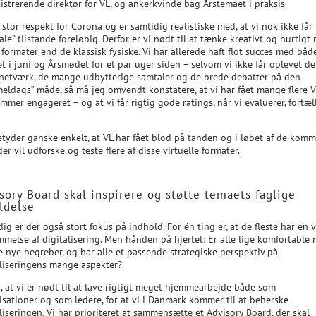
istrerende direktør for VL, og ankerkvinde bag Årstemaet i praksis.
 stor respekt for Corona og er samtidig realistiske med, at vi nok ikke får
le” tilstande foreløbig. Derfor er vi nødt til at tænke kreativt og hurtigt
formater end de klassisk fysiske. Vi har allerede haft flot succes med båd
 i juni og Årsmødet for et par uger siden – selvom vi ikke får oplevet de
netværk, de mange udbytterige samtaler og de brede debatter på den
eldags” måde, så må jeg omvendt konstatere, at vi har fået mange flere V
mer engageret – og at vi får rigtig gode ratings, når vi evaluerer, fortæl
etyder ganske enkelt, at VL har fået blod på tanden og i løbet af de kom
r vil udforske og teste flere af disse virtuelle formater.
sory Board skal inspirere og støtte temaets faglige
ldelse
ig er der også stort fokus på indhold. For én ting er, at de fleste har en v
mmelse af digitalisering. Men hånden på hjertet: Er alle lige komfortable
e nye begreber, og har alle et passende strategiske perspektiv på
aliseringens mange aspekter?
r, at vi er nødt til at lave rigtigt meget hjemmearbejde både som
isationer og som ledere, for at vi i Danmark kommer til at beherske
liseringen. Vi har prioriteret at sammensætte et Advisory Board, der skal