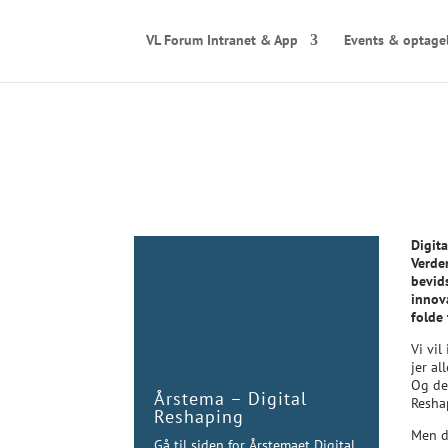
VL Forum Intranet & App
Events & optage
Digita
Verden
bevid
innov
folde
Vi vil
jer al
Og der
Årstema – Digital
Resha
Reshaping
Men d
Gå til siden for Årstemaet Digital