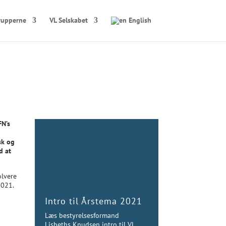
rupperne
VL Selskabet
English
FN’s
sk og
d at
olvere
2021.
Intro til Årstema 2021
Læs bestyrelsesformand
Lisbeths Knudsen intro til VL