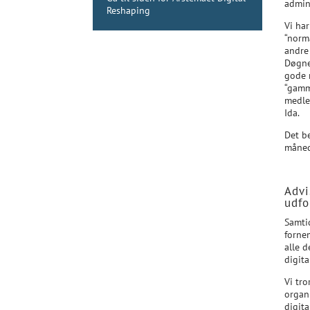
admin
Reshaping
Vi har
“norma
andre 
Døgnet
gode 
“gamm
medlem
Ida.
Det b
månede
Advi
udfo
Samtid
forne
alle d
digit
Vi tro
organ
digita