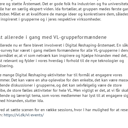
ere og støtte Årstemaet. Det er gode folk fra industrien og fra universitet
le har en særlig ekspert-viden. Ida fortæller, at gruppen mødes første ga
tober. Målet er at kvalificere de mange ideer og konkretisere dem, således
 inspireret i grupperne og i jeres respektive virksomheder.
t allerede i gang med VL-gruppeformændene
lerede nu er flere blevet involveret i Digital Reshaping-årstemaet. En så
-survey har været i gang mellem formændene for alle VL-grupperne i de
Formålet er, at vi som netværk kan inspirere og hjælpe hinanden med det,
t relevant og fylder i vores hverdag i forhold til de nye teknologier og
lisering.
e mange Digital Reshaping-aktiviteter har til formål at engagere vores
mmer. Det kan være en aha-oplevelse for den enkelte, det kan være masse
ende diskussioner i grupperne, og det kan selvfølgelig være de store
ibe, de store fælles aktiviteter for hele VL. Men vigtigt er det, at vi får ska
ende og lærerigt tema, som vores medlemmer har lyst til at engagere sig
med hinanden, slutter Ida.
ved at sætte scenen for en række sessions, hvor I har mulighed for at rese
n:
https://vl.dk/vl-events/