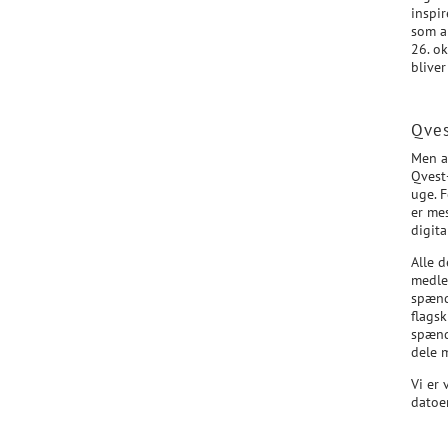
inspir
som al
26. ok
bliver
Qves
Men al
Qvest
uge. 
er mes
digita
Alle d
medle
spænd
flagsk
spænd
dele 
Vi er 
datoe