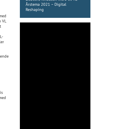
Årstema 2021 – Digital
Reshaping
 med
e VL
t
L-
ler
mende
is
 med