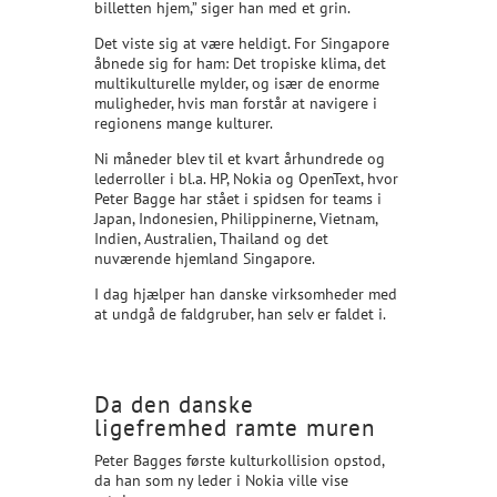
billetten hjem,” siger han med et grin.
Det viste sig at være heldigt. For Singapore
åbnede sig for ham: Det tropiske klima, det
multikulturelle mylder, og især de enorme
muligheder, hvis man forstår at navigere i
regionens mange kulturer.
Ni måneder blev til et kvart århundrede og
lederroller i bl.a. HP, Nokia og OpenText, hvor
Peter Bagge har stået i spidsen for teams i
Japan, Indonesien, Philippinerne, Vietnam,
Indien, Australien, Thailand og det
nuværende hjemland Singapore.
I dag hjælper han danske virksomheder med
at undgå de faldgruber, han selv er faldet i.
Da den danske
ligefremhed ramte muren
Peter Bagges første kulturkollision opstod,
da han som ny leder i Nokia ville vise