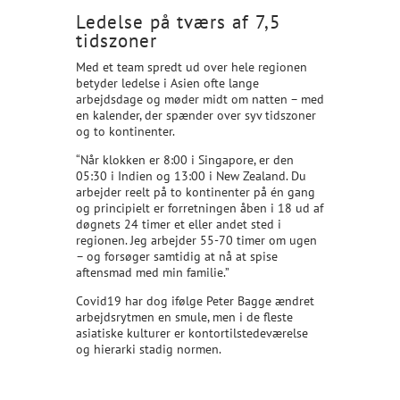
Ledelse på tværs af 7,5
tidszoner
Med et team spredt ud over hele regionen
betyder ledelse i Asien ofte lange
arbejdsdage og møder midt om natten – med
en kalender, der spænder over syv tidszoner
og to kontinenter.
“Når klokken er 8:00 i Singapore, er den
05:30 i Indien og 13:00 i New Zealand. Du
arbejder reelt på to kontinenter på én gang
og principielt er forretningen åben i 18 ud af
døgnets 24 timer et eller andet sted i
regionen. Jeg arbejder 55-70 timer om ugen
– og forsøger samtidig at nå at spise
aftensmad med min familie.”
Covid19 har dog ifølge Peter Bagge ændret
arbejdsrytmen en smule, men i de fleste
asiatiske kulturer er kontortilstedeværelse
og hierarki stadig normen.