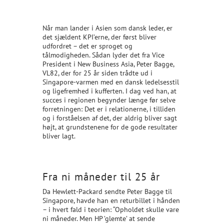
Når man lander i Asien som dansk leder, er
det sjældent KPI’erne, der først bliver
udfordret – det er sproget og
tålmodigheden. Sådan lyder det fra Vice
President i New Business Asia, Peter Bagge,
VL82, der for 25 år siden trådte ud i
Singapore-varmen med en dansk ledelsesstil
og ligefremhed i kufferten. I dag ved han, at
succes i regionen begynder længe før selve
forretningen: Det er i relationerne, i tilliden
og i forståelsen af det, der aldrig bliver sagt
højt, at grundstenene for de gode resultater
bliver lagt.
Fra ni måneder til 25 år
Da Hewlett-Packard sendte Peter Bagge til
Singapore, havde han en returbillet i hånden
– i hvert fald i teorien: “Opholdet skulle vare
ni måneder. Men HP ’glemte’ at sende