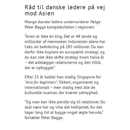
Råd til danske ledere på vej
mod Asien
Mange danske ledere undervurderer ifølge
Peter Bagge kompleksiteten i regionen:
“Asien er ikke én ting. Det er 48 lande og
milliarder af mennesker. Indonesien alene har
f.eks. en befolkning på 285 millioner. Du kan
derfor ikke kopiere en europæisk strategi, og
du kan slet ikke skifte strategi hvert halve år
– det ødelægger relationerne og den tillid,
der er opbygget.”
Efter 25 år kalder han stadig Singapore for
‘
Asia for beginners’
: Sikkert, organiseret og
internationalt – men stadig med alle de
kulturelle nuancer, der kræver ydmyghed.
“Og man kan ikke pendle sig til relationer. Du
skal være her og ville det helhjertet, for det
tager lang tid at bygge noget ægte herude,”
fortæller Peter Bagge.