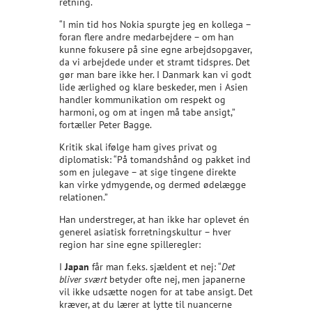
retning.
“I min tid hos Nokia spurgte jeg en kollega –
foran flere andre medarbejdere – om han
kunne fokusere på sine egne arbejdsopgaver,
da vi arbejdede under et stramt tidspres. Det
gør man bare ikke her. I Danmark kan vi godt
lide ærlighed og klare beskeder, men i Asien
handler kommunikation om respekt og
harmoni, og om at ingen må tabe ansigt,”
fortæller Peter Bagge.
Kritik skal ifølge ham gives privat og
diplomatisk: “På tomandshånd og pakket ind
som en julegave – at sige tingene direkte
kan virke ydmygende, og dermed ødelægge
relationen.”
Han understreger, at han ikke har oplevet én
generel asiatisk forretningskultur – hver
region har sine egne spilleregler:
I
Japan
får man f.eks. sjældent et nej: “
Det
bliver svært
betyder ofte nej, men japanerne
vil ikke udsætte nogen for at tabe ansigt. Det
kræver, at du lærer at lytte til nuancerne