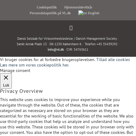
Cookiepolitik
Hjemmesidevilkår
Persondatapolitik på VL.dk
English
Dansk Selskab for Virksomhedsledelse / Danish Management Society ·
Sankt Annæ Plads 13 · DK-1250 København K. · Telefon +45 35439292 ·
info@vl.dk
· CVR: 54763611
Vi bruger cookies for at forbedre brugeroplevelsen.
Tillad alle cookies
Læs mere om vores cookiepolitik her.
Manage consent
Luk
Privacy Overview
This website uses cookies to improve your experience while you
navigate through the website. Out of these, the cookies that are
categorized as necessary are stored on your browser as they are
essential for the working of basic functionalities of the website. We also
use third-party cookies that help us analyze and understand how you
use this website. These cookies will be stored in your browser only with
your consent. You also have the option to opt-out of these cookies. But