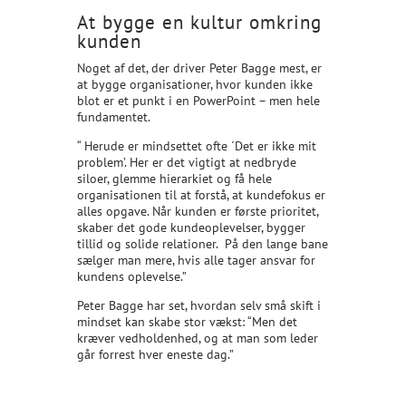
At bygge en kultur omkring
kunden
Noget af det, der driver Peter Bagge mest, er
at bygge organisationer, hvor kunden ikke
blot er et punkt i en PowerPoint – men hele
fundamentet.
“ Herude er mindsettet ofte ´Det er ikke mit
problem’. Her er det vigtigt at nedbryde
siloer, glemme hierarkiet og få hele
organisationen til at forstå, at kundefokus er
alles opgave. Når kunden er første prioritet,
skaber det gode kundeoplevelser, bygger
tillid og solide relationer. På den lange bane
sælger man mere, hvis alle tager ansvar for
kundens oplevelse.”
Peter Bagge har set, hvordan selv små skift i
mindset kan skabe stor vækst: “Men det
kræver vedholdenhed, og at man som leder
går forrest hver eneste dag.”