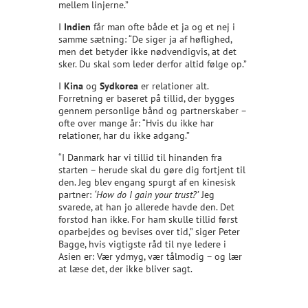
mellem linjerne.”
I
Indien
får man ofte både et ja og et nej i
samme sætning: “De siger ja af høflighed,
men det betyder ikke nødvendigvis, at det
sker. Du skal som leder derfor altid følge op.”
I
Kina
og
Sydkorea
er relationer alt.
Forretning er baseret på tillid, der bygges
gennem personlige bånd og partnerskaber –
ofte over mange år: “Hvis du ikke har
relationer, har du ikke adgang.”
“I Danmark har vi tillid til hinanden fra
starten – herude skal du gøre dig fortjent til
den. Jeg blev engang spurgt af en kinesisk
partner:
‘How do I gain your trust?’
Jeg
svarede, at han jo allerede havde den. Det
forstod han ikke. For ham skulle tillid først
oparbejdes og bevises over tid,” siger Peter
Bagge, hvis vigtigste råd til nye ledere i
Asien er: Vær ydmyg, vær tålmodig – og lær
at læse det, der ikke bliver sagt.