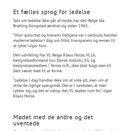
Et fælles sprog for ledelse
Selv om ledelse ikke går af mode, har det ifølge Ida
Bratting Kongsted ændret sig siden 1965.
“Hvor autoritet og hierarki tidligere var i centrum, handler
moderne ledelse i dag om tillid, transparens og evnen til
at lytte,” siger hun.
Den udvikling har VL ifølge Klaus Holse, VL16,
bestyrelsesformand hos Dansk Industri, EG og
bestyrelsesmedlem i Terma m.fl., ikke blot fulgt men til
dels været med til at forme.
“Ledelse i dag handler ikke om at vide alt, men om at
stille de rigtige spørgsmål. Det er i samtalen, at man
rykker sig, og det er netop det, VL skaber rum for,” siger
Klaus Holse.
Mødet med de andre og det
uventede