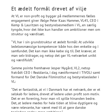
Et ædelt formål drevet af vilje
At VL er non-profit og bygger på medlemmernes fælles
engagement giver ifølge Peter Kaas Hammer, VL45, CEO i
Kemp & Lauritzen og bestyrelsesmedlem i VL, en særlig
tyngde, hvor det ikke kun handler om ambitioner men om
struktur og værdisæt.
“VL har i sin grundstruktur et ædelt formål: At udvikle
ledelsesmæssige kompetencer både hos den enkelte og i
samfundet. Det kan man ikke købe sig til. Det kræver, at
man selv bidrager, og netop det gør VL-netværket unikt
og værdifuldt.”
Samme pointe fremhæver Jesper Nygård, VL2, netop
fratrådt CEO i Realdania, i dag næstformand i TIVOLI samt
formand for Det Danske Filminstitut og bestyrelsesleder i
VL:
“Det er fantastisk, at vi i Danmark har et netværk, der er et
selskab for ledere, drevet af ledere uden profit som motiv.
Det er en forening, hvor man vil spille hinanden bedre.
Det, at ledere mødes for hele tiden at blive dygtigere og
være relevante, har været med til at gøre danske