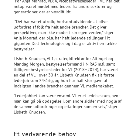
For Anja Monrad, VL64, vicebestyrelsesleder i VL, har det
netop været mødet med ledere fra andre sektorer og
generationer, der er værdifuldt.
“Det har været utrolig horisontudvidende at blive
udfordret af folk fra helt andre brancher. Det giver
perspektiver, man ikke møder i sin egen verden,” siger
Anja Monrad, der bl.a. har haft ledende stillinger i it-
giganten Dell Technologies og i dag er aktiv i en række
bestyrelser.
Lisbeth Knudsen, VL1, strategidirektør for Altinget og
Mandag Morgen, bestyrelsesformand i NIRAS m.fl. samt
tidligere bestyrelsesleder for VL (2018–2024), har været
en del af VL i over 30 år. Lisbeth Knudsen fik sit første
lederjob som 24-årig, og hun har haft stor gavn af
indsigten i andre brancher gennem VL-medlemskabet.
“Lederjobbet kan være ensomt. VL er et ledelsesrum, hvor
man kan gå på opdagelse i, om andre sidder med nogle af
de samme udfordringer og erfaringer som en selv,” siger
Lisbeth Knudsen.
Et vedvarende behov