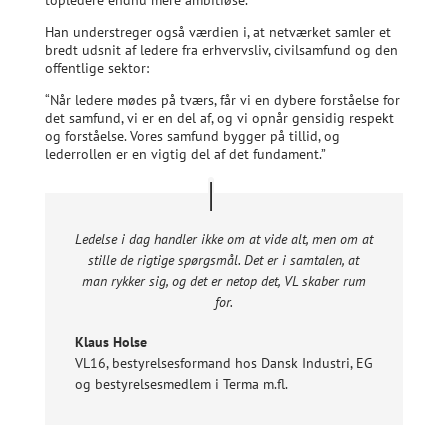
topledere endnu mere ambitiøse.”
Han understreger også værdien i, at netværket samler et
bredt udsnit af ledere fra erhvervsliv, civilsamfund og den
offentlige sektor:
“Når ledere mødes på tværs, får vi en dybere forståelse for
det samfund, vi er en del af, og vi opnår gensidig respekt
og forståelse. Vores samfund bygger på tillid, og
lederrollen er en vigtig del af det fundament.”
Ledelse i dag handler ikke om at vide alt, men om at
stille de rigtige spørgsmål. Det er i samtalen, at
man rykker sig, og det er netop det, VL skaber rum
for.
Klaus Holse
VL16, bestyrelsesformand hos Dansk Industri, EG
og bestyrelsesmedlem i Terma m.fl.