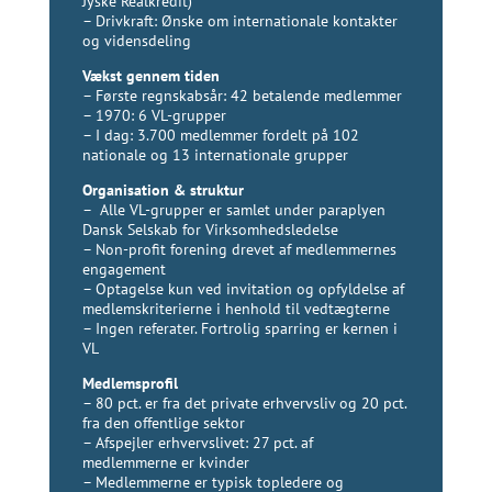
Jyske Realkredit)
– Drivkraft: Ønske om internationale kontakter
og vidensdeling
Vækst gennem tiden
– Første regnskabsår: 42 betalende medlemmer
– 1970: 6 VL-grupper
– I dag: 3.700 medlemmer fordelt på 102
nationale og 13 internationale grupper
Organisation & struktur
– Alle VL-grupper er samlet under paraplyen
Dansk Selskab for Virksomhedsledelse
– Non-profit forening drevet af medlemmernes
engagement
– Optagelse kun ved invitation og opfyldelse af
medlemskriterierne i henhold til vedtægterne
– Ingen referater. Fortrolig sparring er kernen i
VL
Medlemsprofil
– 80 pct. er fra det private erhvervsliv og 20 pct.
fra den offentlige sektor
– Afspejler erhvervslivet: 27 pct. af
medlemmerne er kvinder
– Medlemmerne er typisk topledere og