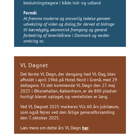
beslutningstagere i både ind- og udland
Formål
At fremme moderne og ansvarlig ledelse gennem
udveksling af viden og dialog for derved at bidrage
til bæredygtig, økonomisk fremgang og generel
forbedring af levevilkårene i Danmark og verden
omkring os.
VL Døgnet
Det første VL Døgn, der dengang hed VL-Dag, blev
afholdt i april 1966 på Hotel Nord i Grenå, med 29
deltagere. Til det kommende VL Døgn den 27. maj
2025 i Øksnehallen, København, er de 800 pladser
hurtigt blevet optaget, og ventelisten er lang.
Ved VL Døgnet 2025 markeres VL’s 60 års jubilæum,
som også fejres ved den årlige generalforsamling
den 7. oktober 2025.
Læs mere om dette års VL Døgn
her
.