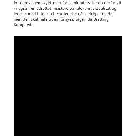
for deres egen skyld, men for samfundets. Netop derfor vil
vi også fremadrettet insistere på relevans, aktualitet og
ledelse med integritet. For ledelse går aldrig af mode –
men den skal hele tiden fornyes,” siger Ida Bratting
Kongsted.