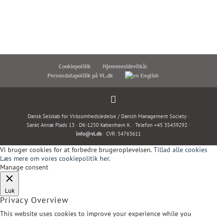
Cookiepolitik
Hjemmesidevilkår
Persondatapolitik på VL.dk
English
Dansk Selskab for Virksomhedsledelse / Danish Management Society ·
Sankt Annæ Plads 13 · DK-1250 København K. · Telefon +45 35439292 ·
info@vl.dk
· CVR: 54763611
Vi bruger cookies for at forbedre brugeroplevelsen.
Tillad alle cookies
Læs mere om vores cookiepolitik her.
Manage consent
Luk
Privacy Overview
This website uses cookies to improve your experience while you