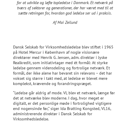
for at udvikle og løfte topledelse i Danmark. Et netværk på
tværs af sektorer og generationer, der har været med til at
sætte retningen for, hvordan god ledelse ser ud i praksis.
Af Mai Zeilund
Dansk Selskab for Virksomhedsledelse blev stiftet i 1965
på Hotel Mercur i København af nogle visionære
direktører med Henrik G. Jensen, adm. direktør i Jyske
Realkredit, som initiativtager med ét formål: At styrke
ledelse gennem vidensdeling og fortrolige netværk. Et
formål, der ikke alene har bevaret sin relevans – det har
vokset sig større i takt med, at ledelse er blevet mere
komplekst, krævende og forandringspræget.
“Ledelse går aldrig af mode. VL blev et netværk, længe før
det at netværke blev moderne. I dag, hvor meget er
digitalt, er det personlige møde i fortrolighed vigtigere
end nogensinde før,” siger Ida Bratting Kongsted, VL16,
administrerende direktør i Dansk Selskab for
Virksomhedsledelse.