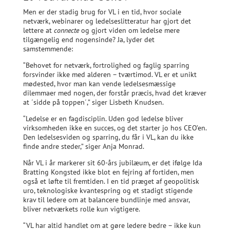
Men er der stadig brug for VL i en tid, hvor sociale
netværk, webinarer og ledelseslitteratur har gjort det
lettere at
connecte
og gjort viden om ledelse mere
tilgængelig end nogensinde? Ja, lyder det
samstemmende:
“Behovet for netværk, fortrolighed og faglig sparring
forsvinder ikke med alderen – tværtimod. VL er et unikt
mødested, hvor man kan vende ledelsesmæssige
dilemmaer med nogen, der forstår præcis, hvad det kræver
at ´sidde på toppen´,” siger Lisbeth Knudsen.
“Ledelse er en fagdisciplin. Uden god ledelse bliver
virksomheden ikke en succes, og det starter jo hos CEO’en.
Den ledelsesviden og sparring, du får i VL, kan du ikke
finde andre steder,” siger Anja Monrad.
Når VL i år markerer sit 60-års jubilæum, er det ifølge Ida
Bratting Kongsted ikke blot en fejring af fortiden, men
også et løfte til fremtiden. I en tid præget af geopolitisk
uro, teknologiske kvantespring og et stadigt stigende
krav til ledere om at balancere bundlinje med ansvar,
bliver netværkets rolle kun vigtigere.
“VL har altid handlet om at gøre ledere bedre – ikke kun