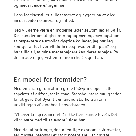
og medarbejdere,” siger han.
Hans ledelsesstil er tillidsbaseret og bygger på at give
medarbejderne ansvar og frihed.
”Jeg vil gerne være en moderne leder, selvom jeg er 58 år.
Det handler om at give retning og mening, men også om
at respektere de utroligt dygtige kolleger, jeg har. Jeg
spørger altid: Hvor vil du hen, og hvad er din plan? Jeg
har tillid til, at mine medarbejdere kan deres arbejde. På
den måde er jeg vist en ret nem chef,” siger han.
En model for fremtiden?
Med en strategi om at integrere ESG-principper i alle
aspekter af driften, ser Michael Stensbøl store muligheder
for at gøre DGI Byen til en endnu stærkere aktør i
udviklingen af sundhed i hovedstaden.
”Vi lever længere, men vi får ikke flere sunde leveår. Det
vil vi være med til at ændre,” siger han.
Med de udfordringer, den offentlige økonomi står overfor,
ser Michael Stensbøl et stort potentiale i, at private