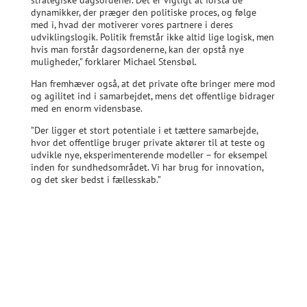
strategiske dagsordener. Det er vigtigt at forstå de
dynamikker, der præger den politiske proces, og følge
med i, hvad der motiverer vores partnere i deres
udviklingslogik. Politik fremstår ikke altid lige logisk, men
hvis man forstår dagsordenerne, kan der opstå nye
muligheder,” forklarer Michael Stensbøl.
Han fremhæver også, at det private ofte bringer mere mod
og agilitet ind i samarbejdet, mens det offentlige bidrager
med en enorm vidensbase.
”Der ligger et stort potentiale i et tættere samarbejde,
hvor det offentlige bruger private aktører til at teste og
udvikle nye, eksperimenterende modeller – for eksempel
inden for sundhedsområdet. Vi har brug for innovation,
og det sker bedst i fællesskab.”
Michael Stensbøls gode råd
til offentligt-private
partnerskaber
Forstå den politiske dagsorden
: Brug tid på at
forstå de dynamikker, der præger den politiske