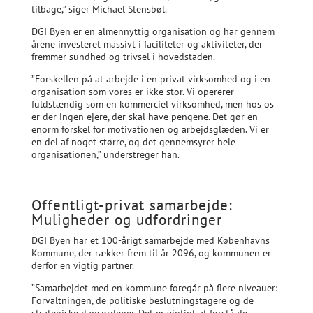
tilbage,” siger Michael Stensbøl.
DGI Byen er en almennyttig organisation og har gennem
årene investeret massivt i faciliteter og aktiviteter, der
fremmer sundhed og trivsel i hovedstaden.
”Forskellen på at arbejde i en privat virksomhed og i en
organisation som vores er ikke stor. Vi opererer
fuldstændig som en kommerciel virksomhed, men hos os
er der ingen ejere, der skal have pengene. Det gør en
enorm forskel for motivationen og arbejdsglæden. Vi er
en del af noget større, og det gennemsyrer hele
organisationen,” understreger han.
Offentligt-privat samarbejde:
Muligheder og udfordringer
DGI Byen har et 100-årigt samarbejde med Københavns
Kommune, der rækker frem til år 2096, og kommunen er
derfor en vigtig partner.
”Samarbejdet med en kommune foregår på flere niveauer:
Forvaltningen, de politiske beslutningstagere og de