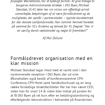
forpagter Øksnehallen, har et tydeligt formål: At give tilbage til
borgerne.
Administrerende direktør i DGI Byen, Michael
Stensbøl, VL47, deler her sin vision om offentligt-privat
samarbejde, betydningen af at være formålsdrevet og de
muligheder, der opstår i partnerskaber – typiske karaktertræk
for den danske samfundsmodel. Han rammer hermed hovedet
på sømmet for VL’s årstema og temaet for VL Døgnet: “Har vi
en særlig dansk vækstmodel og nøgle til fremtiden?”
Af Mai Zeilund
Formålsdrevet organisation med en
klar mission
Michael Stensbøl tager imod med et varmt smil i den
nyrenoverede reception i DGI Byen, der ud over
Øksnehallen også består af konferencecentret CPH
Conference, CPH Hotel samt Vandkulturhuset og en lang
række forskellige idrætsfaciliteter. Her har han været CEO,
siden han for snart 14 år siden blev indsat på posten for
at få DGI Byen på ret kurs efter en betalingsstandsning og
efterfølgende rekonstruktion i kølvandet på finanskrisen.