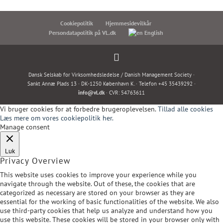
Cookiepolitik
Hjemmesidevilkår
Persondatapolitik på VL.dk
English
Dansk Selskab for Virksomhedsledelse / Danish Management Society ·
Sankt Annæ Plads 13 · DK-1250 København K. · Telefon +45 35439292 ·
info@vl.dk
· CVR: 54763611
Vi bruger cookies for at forbedre brugeroplevelsen.
Tillad alle cookies
Læs mere om vores cookiepolitik her.
Manage consent
Luk
Privacy Overview
This website uses cookies to improve your experience while you
navigate through the website. Out of these, the cookies that are
categorized as necessary are stored on your browser as they are
essential for the working of basic functionalities of the website. We also
use third-party cookies that help us analyze and understand how you
use this website. These cookies will be stored in your browser only with