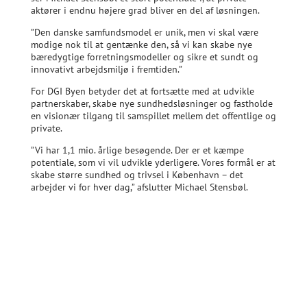
aktører i endnu højere grad bliver en del af løsningen.
”Den danske samfundsmodel er unik, men vi skal være
modige nok til at gentænke den, så vi kan skabe nye
bæredygtige forretningsmodeller og sikre et sundt og
innovativt arbejdsmiljø i fremtiden.”
For DGI Byen betyder det at fortsætte med at udvikle
partnerskaber, skabe nye sundhedsløsninger og fastholde
en visionær tilgang til samspillet mellem det offentlige og
private.
”Vi har 1,1 mio. årlige besøgende. Der er et kæmpe
potentiale, som vi vil udvikle yderligere. Vores formål er at
skabe større sundhed og trivsel i København – det
arbejder vi for hver dag,” afslutter Michael Stensbøl.
Karriere: