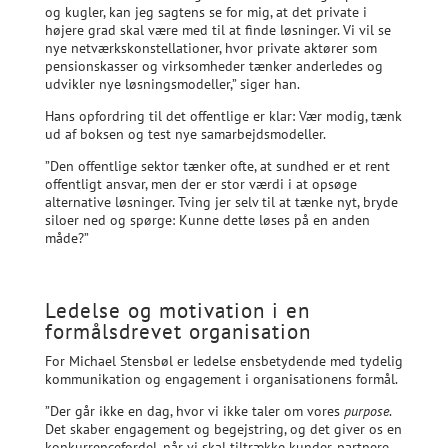
og kugler, kan jeg sagtens se for mig, at det private i
højere grad skal være med til at finde løsninger. Vi vil se
nye netværkskonstellationer, hvor private aktører som
pensionskasser og virksomheder tænker anderledes og
udvikler nye løsningsmodeller,” siger han.
Hans opfordring til det offentlige er klar: Vær modig, tænk
ud af boksen og test nye samarbejdsmodeller.
”Den offentlige sektor tænker ofte, at sundhed er et rent
offentligt ansvar, men der er stor værdi i at opsøge
alternative løsninger. Tving jer selv til at tænke nyt, bryde
siloer ned og spørge: Kunne dette løses på en anden
måde?”
Ledelse og motivation i en
formålsdrevet organisation
For Michael Stensbøl er ledelse ensbetydende med tydelig
kommunikation og engagement i organisationens formål.
”Der går ikke en dag, hvor vi ikke taler om vores
purpose
.
Det skaber engagement og begejstring, og det giver os en
konkurrencefordel, når vi skal tiltrække kunder, partnere