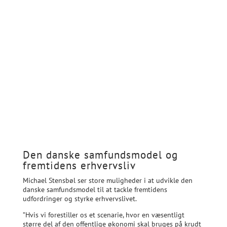
beslutningsproces. Politik fremstår ikke altid
logisk set fra et forretningsperspektiv, så det
kræver indsigt og tålmodighed.
Vær modig og tænk ud af boksen
: Der er et
stort potentiale i at bruge private partnere til
at teste eksperimenterende modeller,
eksempelvis inden for sundhed og idræt.
Tænk langsigtet
: Vores partnerskab med
Københavns Kommune varer 100 år. Det kræver
en visionær tilgang at sikre, at samarbejdet
bliver ved med at skabe værdi.
Den danske samfundsmodel og
fremtidens erhvervsliv
Michael Stensbøl ser store muligheder i at udvikle den
danske samfundsmodel til at tackle fremtidens
udfordringer og styrke erhvervslivet.
”Hvis vi forestiller os et scenarie, hvor en væsentligt
større del af den offentlige økonomi skal bruges på krudt