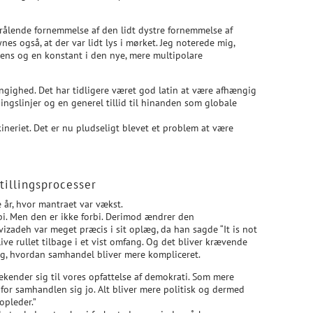
trålende fornemmelse af den lidt dystre fornemmelse af
es også, at der var lidt lys i mørket. Jeg noterede mig,
ens og en konstant i den nye, mere multipolare
ngighed. Det har tidligere været god latin at være afhængig
ningslinjer og en generel tillid til hinanden som globale
neriet. Det er nu pludseligt blevet et problem at være
tillingsprocesser
e år, hvor mantraet var vækst.
orbi. Men den er ikke forbi. Derimod ændrer den
izadeh var meget præcis i sit oplæg, da han sagde “It is not
ive rullet tilbage i et vist omfang. Og det bliver krævende
 sig, hvordan samhandel bliver mere kompliceret.
bekender sig til vores opfattelse af demokrati. Som mere
for samhandlen sig jo. Alt bliver mere politisk og dermed
opleder.”