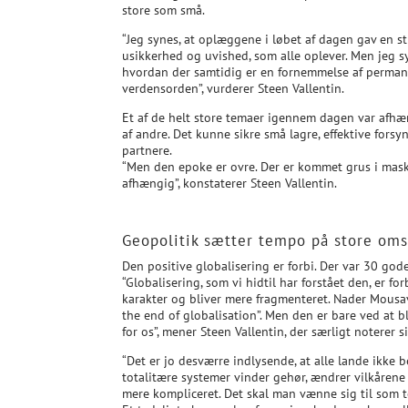
store som små.
“Jeg synes, at oplæggene i løbet af dagen gav en s
usikkerhed og uvished, som alle oplever. Men jeg syn
hvordan der samtidig er en fornemmelse af perman
verdensorden”, vurderer Steen Vallentin.
Et af de helt store temaer igennem dagen var afhæ
af andre. Det kunne sikre små lagre, effektive forsy
partnere.
“Men den epoke er ovre. Der er kommet grus i maski
afhængig”, konstaterer Steen Vallentin.
Geopolitik sætter tempo på store oms
Den positive globalisering er forbi. Der var 30 god
“Globalisering, som vi hidtil har forstået den, er f
karakter og bliver mere fragmenteret. Nader Mousav
the end of globalisation”. Men den er bare ved at bl
for os”, mener Steen Vallentin, der særligt noterer
“Det er jo desværre indlysende, at alle lande ikke 
totalitære systemer vinder gehør, ændrer vilkårene 
mere kompliceret. Det skal man vænne sig til som t