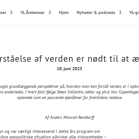
lser
VL Årstemaer
Hjem
Nyheder & podcasts
VL-g
rståelse af verden er nødt til at 
10. juni 2023
nogle grundlæggende perspektiver på, hvordan man kan forstå verden, er i opbrud.
e anderledes. I hvert fald ifølge
Steen Vallentin, lektor og ph.d. hos Copenhage
oplevede som en passende øjenåbner for fremtidens ledelse.
Af Anders Monrad Rendtorff
gn og var særligt interesseret i dette års program om
ikre geopolitiske situation påvirker alle virksomheder –