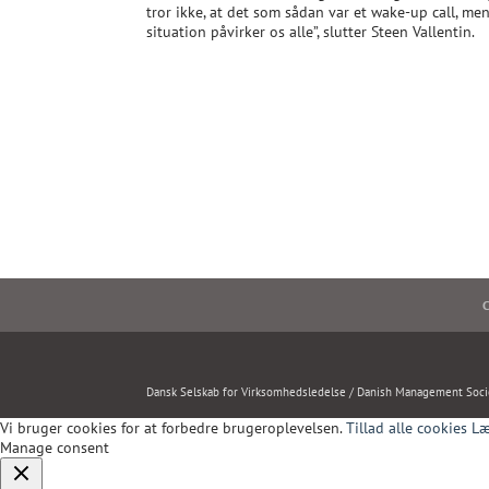
tror ikke, at det som sådan var et wake-up call, men
situation påvirker os alle”, slutter Steen Vallentin.
C
Dansk Selskab for Virksomhedsledelse / Danish Management Soci
Vi bruger cookies for at forbedre brugeroplevelsen.
Tillad alle cookies
Læ
Manage consent