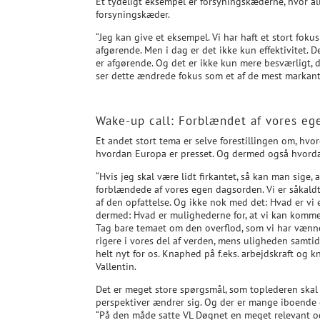
Et tydeligt eksempel er forsyningskæderne, hvor al
forsyningskæder.
“Jeg kan give et eksempel. Vi har haft et stort foku
afgørende. Men i dag er det ikke kun effektivitet. D
er afgørende. Og det er ikke kun mere besværligt, d
ser dette ændrede fokus som et af de mest markante
Wake-up call: Forblændet af vores eg
Et andet stort tema er selve forestillingen om, hvo
hvordan Europa er presset. Og dermed også hvorda
“Hvis jeg skal være lidt firkantet, så kan man sige,
forblændede af vores egen dagsorden. Vi er såkaldt 
af den opfattelse. Og ikke nok med det: Hvad er vi e
dermed: Hvad er mulighederne for, at vi kan komme
Tag bare temaet om den overflod, som vi har vænnet
rigere i vores del af verden, mens uligheden samti
helt nyt for os. Knaphed på f.eks. arbejdskraft og
Vallentin.
Det er meget store spørgsmål, som toplederen skal
perspektiver ændrer sig. Og der er mange iboende
“På den måde satte VL Døgnet en meget relevant o