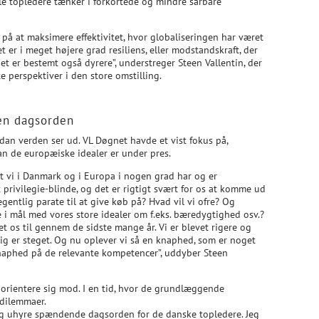
le topledere tænker i forkortede og mindre sårbare
s på at maksimere effektivitet, hvor globaliseringen har været
et er i meget højere grad resiliens, eller modstandskraft, der
et er bestemt også dyrere”, understreger Steen Vallentin, der
 perspektiver i den store omstilling.
en dagsorden
rdan verden ser ud. VL Døgnet havde et vist fokus på,
n de europæiske idealer er under pres.
 at vi i Danmark og i Europa i nogen grad har og er
privilegie-blinde, og det er rigtigt svært for os at komme ud
gentlig parate til at give køb på? Hvad vil vi ofre? Og
 i mål med vores store idealer om f.eks. bæredygtighed osv.?
 os til gennem de sidste mange år. Vi er blevet rigere og
dig er steget. Og nu oplever vi så en knaphed, som er noget
 knaphed på de relevante kompetencer”, uddyber Steen
 orientere sig mod. I en tid, hvor de grundlæggende
 dilemmaer.
g uhyre spændende dagsorden for de danske topledere. Jeg