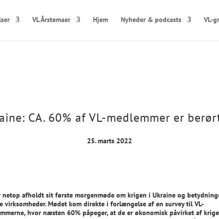
lser
VL Årstemaer
Hjem
Nyheder & podcasts
VL-g
aine: CA. 60% af VL-medlemmer er berørt
25. marts 2022
r netop afholdt sit første morgenmøde om krigen i Ukraine og betydning
e virksomheder. Mødet kom direkte i forlængelse af en survey til VL-
mmerne, hvor næsten 60% påpeger, at de er økonomisk påvirket af krige