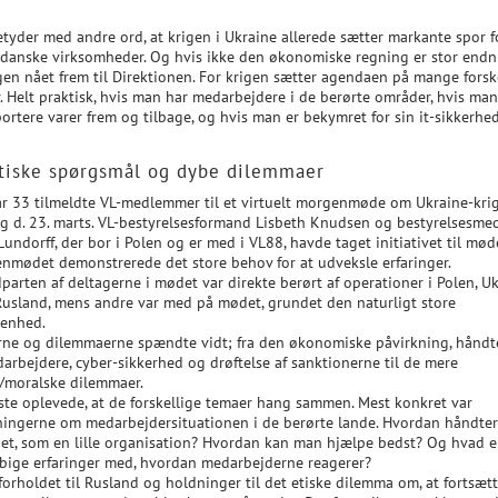
etyder med andre ord, at krigen i Ukraine allerede sætter markante spor f
 danske virksomheder. Og hvis ikke den økonomiske regning er stor endn
igen nået frem til Direktionen. For krigen sætter agendaen på mange forsk
. Helt praktisk, hvis man har medarbejdere i de berørte områder, hvis man
ortere varer frem og tilbage, og hvis man er bekymret for sin it-sikkerhed
tiske spørgsmål og dybe dilemmaer
ar 33 tilmeldte VL-medlemmer til et virtuelt morgenmøde om Ukraine-kri
g d. 23. marts. VL-bestyrelsesformand Lisbeth Knudsen og bestyrelsesme
Lundorff, der bor i Polen og er med i VL88, havde taget initiativet til mød
nmødet demonstrerede det store behov for at udveksle erfaringer.
parten af deltagerne i mødet var direkte berørt af operationer i Polen, U
 Rusland, mens andre var med på mødet, grundet den naturligt store
enhed.
ne og dilemmaerne spændte vidt; fra den økonomiske påvirkning, håndt
darbejdere, cyber-sikkerhed og drøftelse af sanktionerne til de mere
e/moralske dilemmaer.
este oplevede, at de forskellige temaer hang sammen. Mest konkret var
ningerne om medarbejdersituationen i de berørte lande. Hvordan håndter
et, som en lille organisation? Hvordan kan man hjælpe bedst? Og hvad e
øbige erfaringer med, hvordan medarbejderne reagerer?
forholdet til Rusland og holdninger til det etiske dilemma om, at fortsæt