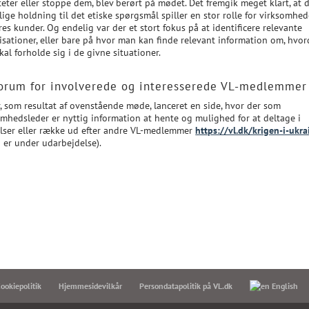
teter eller stoppe dem, blev berørt på mødet. Det fremgik meget klart, at 
lige holdning til det etiske spørgsmål spiller en stor rolle for virksomhe
es kunder. Og endelig var der et stort fokus på at identificere relevante
isationer, eller bare på hvor man kan finde relevant information om, hvo
al forholde sig i de givne situationer.
orum for involverede og interesserede VL-medlemmer
r, som resultat af ovenstående møde, lanceret en side, hvor der som
omhedsleder er nyttig information at hente og mulighed for at deltage i
elser eller række ud efter andre VL-medlemmer
https://vl.dk/krigen-i-ukra
n er under udarbejdelse).
ookiepolitik
Hjemmesidevilkår
Persondatapolitik på VL.dk
English