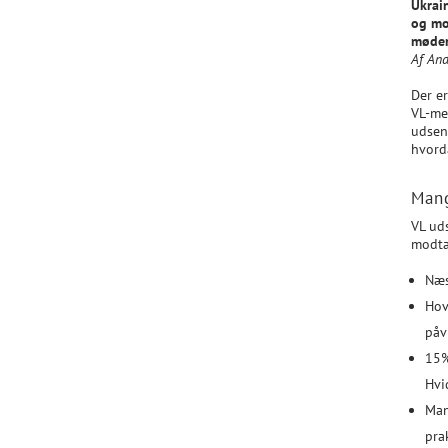
Ukrai
og mo
møder
Af And
Der er
VL-me
udsen
hvord
Mang
VL ud
modta
Næs
Hov
påv
15%
Hvi
Man
pra