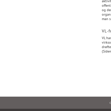
aktivi
offent
og der
organ
man sk
VL-f
VL ha
virks
drøft
(Side
C