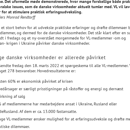
ne. Det uformelle møde demonstrerede, hvor mange forskellige både prak
ralske issues, som de danske virksomheder aktuelt tumler med. VL vil lave
 for at stimulere praktisk erfaringsudveksling.
ers Monrad Rendtorff
 et stort behov for at udveksle praktiske erfaringer og drøfte dilemmaer 
dlemmer, og dermed for de danske virksomheder. Det står klart efter en s
dt i fredags og et ny-overstået morgenmøde for VL-medlemmer -om og
an- krigen i Ukraine påvirker danske virksomheder.
e danske virksomheder er allerede påvirket
sendte fredag den 18. marts 2022 et spørgeskema til alle VL-medlemmer. 
get 278 besvarelser. Hovedresultaterne er:
ten 60% er økonomisk påvirket af krisen
edårsager er særligt prisstigninger på råstoffer og energi og dernæst
irkning af salg
 af medlemmerne har medarbejdere ansat i Ukraine, Rusland eller
deRusland. Af dem er ca. 13.000 fastansatte.
ge VL-medlemmer ønsker mulighed for at erfaringsudveksle og drøfte m
ktiske dilemmaer.