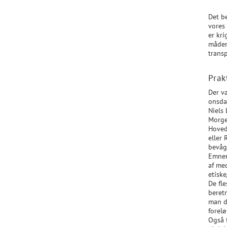
Det b
vores
er kr
måder
transp
Prak
Der v
onsda
Niels 
Morge
Hoved
eller
bevåg
Emner
af me
etisk
De fl
beret
man d
forel
Også 