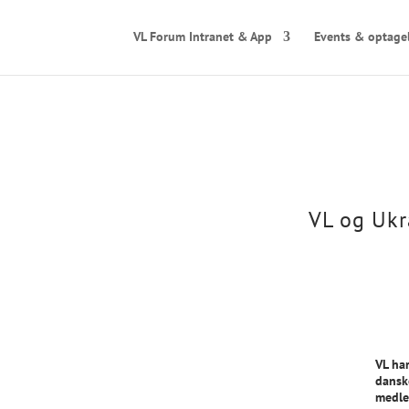
VL Forum Intranet & App
Events & optage
VL og Ukr
VL ha
dansk
medle