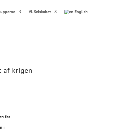
rupperne
VL Selskabet
English
 af krigen
en for
n i