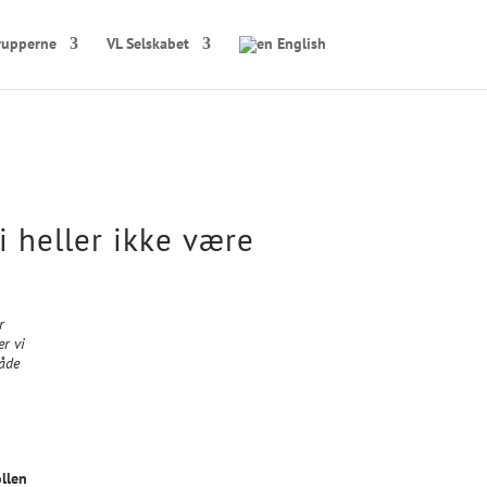
rupperne
VL Selskabet
English
i heller ikke være
r
r vi
både
llen