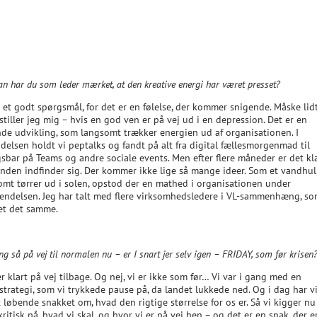
n har du som leder mærket, at den kreative energi har været presset?
r et godt spørgsmål, for det er en følelse, der kommer snigende. Måske li
stiller jeg mig – hvis en god ven er på vej ud i en depression. Det er en
nde udvikling, som langsomt trækker energien ud af organisationen. I
delsen holdt vi peptalks og fandt på alt fra digital fællesmorgenmad til
sbar på Teams og andre sociale events. Men efter flere måneder er det kla
tanden indfinder sig. Der kommer ikke lige så mange ideer. Som et vandhul
omt tørrer ud i solen, opstod der en mathed i organisationen under
endelsen. Jeg har talt med flere virksomhedsledere i VL-sammenhæng, so
et det samme.
ing så på vej til normalen nu – er I snart jer selv igen – FRIDAY, som før krisen
 er klart på vej tilbage. Og nej, vi er ikke som før… Vi var i gang med en
trategi, som vi trykkede pause på, da landet lukkede ned. Og i dag har vi
 løbende snakket om, hvad den rigtige størrelse for os er. Så vi kigger nu 
ritisk på, hvad vi skal, og hvor vi er på vej hen – og det er en snak, der e