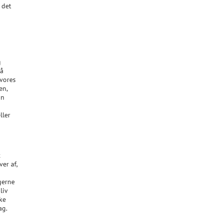
 det
g
tå
 vores
en,
on
ller
t
er af,
gerne
liv
kke
ag.