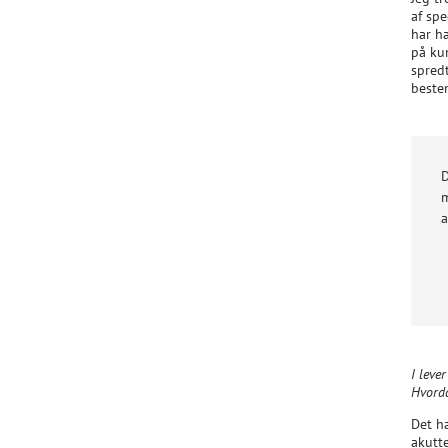
af sp
har h
på ku
spredt
bestem
D
m
a
I leve
Hvorda
Det ha
akutt