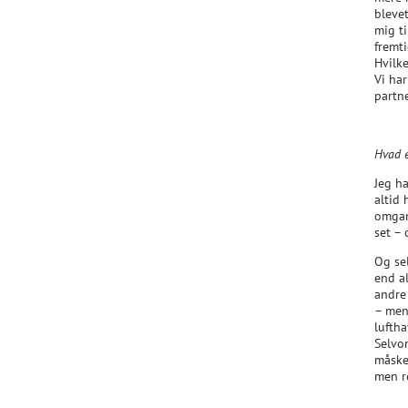
bleve
mig ti
fremti
Hvilke
Vi ha
partn
Hvad e
Jeg ha
altid
omgan
set –
Og se
end a
andre
– men
luftha
Selvo
måske
men r