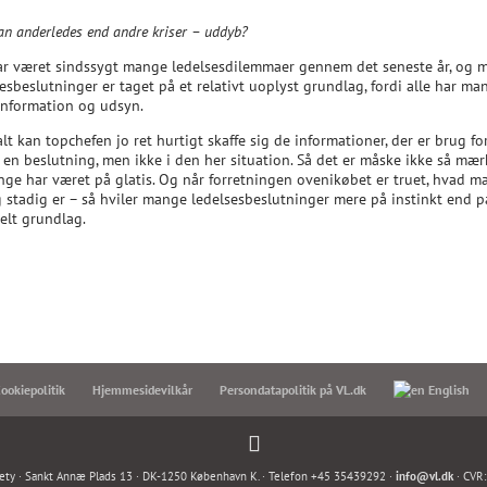
n anderledes end andre kriser – uddyb?
ar været sindssygt mange ledelsesdilemmaer gennem det seneste år, og 
esbeslutninger er taget på et relativt uoplyst grundlag, fordi alle har ma
 information og udsyn.
t kan topchefen jo ret hurtigt skaffe sig de informationer, der er brug for 
 en beslutning, men ikke i den her situation. Så det er måske ikke så mærk
nge har været på glatis. Og når forretningen ovenikøbet er truet, hvad 
g stadig er – så hviler mange ledelsesbeslutninger mere på instinkt end p
elt grundlag.
ookiepolitik
Hjemmesidevilkår
Persondatapolitik på VL.dk
English
ety · Sankt Annæ Plads 13 · DK-1250 København K. · Telefon +45 35439292 ·
info@vl.dk
· CVR