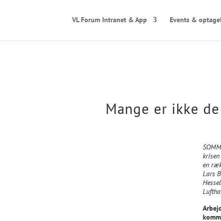
VL Forum Intranet & App
Events & optage
Mange er ikke de 
SOMME
krisen
en ræk
Lars B
Hessel
Luftha
Arbej
kommu