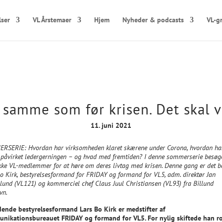
lser
VL Årstemaer
Hjem
Nyheder & podcasts
VL-g
samme som før krisen. Det skal v
11. juni 2021
RSERIE: Hvordan har virksomheden klaret skærene under Corona, hvordan ha
 påvirket ledergerningen – og hvad med fremtiden? I denne sommerserie besøge
ke VL-medlemmer for at høre om deres livtag med krisen. Denne gang er det 
o Kirk, bestyrelsesformand for FRIDAY og formand for VL5, adm. direktør Jan
lund (VL121) og kommerciel chef Claus Juul Christiansen (VL93) fra Billund
vn.
dende bestyrelsesformand Lars Bo Kirk er medstifter af
nikationsbureauet FRIDAY og formand for VL5. For nylig skiftede han ro