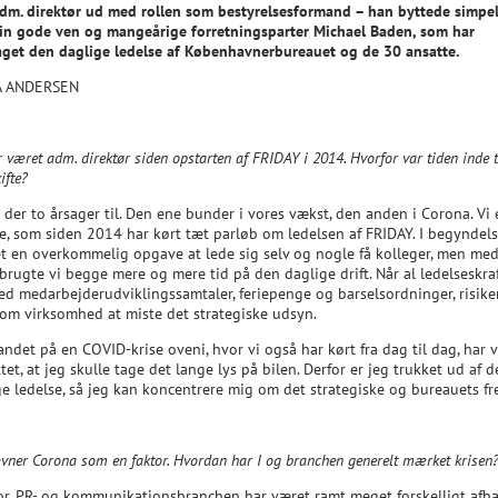
dm. direktør ud med rollen som bestyrelsesformand – han byttede simpe
in gode ven og mangeårige forretningsparter Michael Baden, som har
aget den daglige ledelse af Københavnerbureauet og de 30 ansatte.
A ANDERSEN
 været adm. direktør siden opstarten af FRIDAY i 2014. Hvorfor var tiden inde ti
ifte?
 der to årsager til. Den ene bunder i vores vækst, den anden i Corona. Vi 
ere, som siden 2014 har kørt tæt parløb om ledelsen af FRIDAY. I begyndel
et en overkommelig opgave at lede sig selv og nogle få kolleger, men me
brugte vi begge mere og mere tid på den daglige drift. Når al ledelseskra
ed medarbejderudviklingssamtaler, feriepenge og barselsordninger, risike
om virksomhed at miste det strategiske udsyn.
andet på en COVID-krise oveni, hvor vi også har kørt fra dag til dag, har v
tet, at jeg skulle tage det lange lys på bilen. Derfor er jeg trukket ud af 
ge ledelse, så jeg kan koncentrere mig om det strategiske og bureauets fr
ner Corona som en faktor. Hvordan har I og branchen generelt mærket krisen
ror, PR- og kommunikationsbranchen har været ramt meget forskelligt af