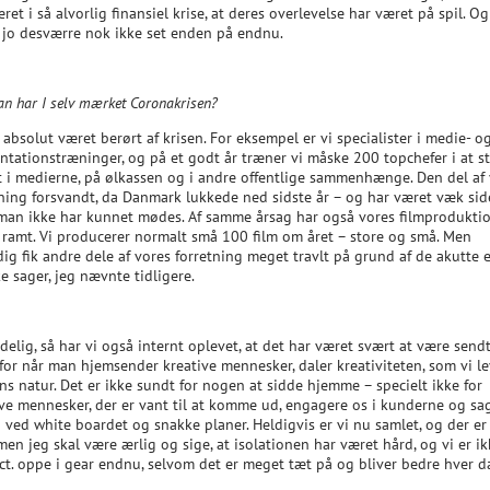
ret i så alvorlig finansiel krise, at deres overlevelse har været på spil. Og
i jo desværre nok ikke set enden på endnu.
n har I selv mærket Coronakrisen?
 absolut været berørt af krisen. For eksempel er vi specialister i medie- o
ntationstræninger, og på et godt år træner vi måske 200 topchefer i at s
t i medierne, på ølkassen og i andre offentlige sammenhænge. Den del af
tning forsvandt, da Danmark lukkede ned sidste år – og har været væk sid
 man ikke har kunnet mødes. Af samme årsag har også vores filmprodukti
 ramt. Vi producerer normalt små 100 film om året – store og små. Men
ig fik andre dele af vores forretning meget travlt på grund af de akutte e
ke sager, jeg nævnte tidligere.
elig, så har vi også internt oplevet, at det har været svært at være send
for når man hjemsender kreative mennesker, daler kreativiteten, som vi lev
ns natur. Det er ikke sundt for nogen at sidde hjemme – specielt ikke for
ive mennesker, der er vant til at komme ud, engagere os i kunderne og sa
 ved white boardet og snakke planer. Heldigvis er vi nu samlet, og der er 
men jeg skal være ærlig og sige, at isolationen har været hård, og vi er i
ct. oppe i gear endnu, selvom det er meget tæt på og bliver bedre hver d