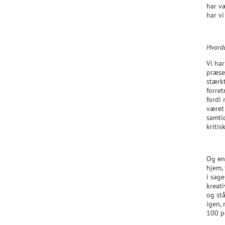
har væ
har v
Hvorda
Vi har
præse
stærk
forre
fordi
været
samtid
kritis
Og end
hjem, 
i sage
kreat
og stå
igen, 
100 p