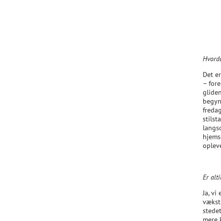
Hvorda
Det e
– fore
glide
begyn
fredag
stils
langs
hjems
oplev
Er alt
Ja, vi
væksts
stedet
mere k