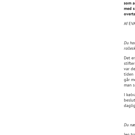
som a
med s
overt
Af EV
Du har
rollesk
Det er
stift
var d
tiden 
går m
man s
I kølv
beslut
dagli
Du næv
Jeg t