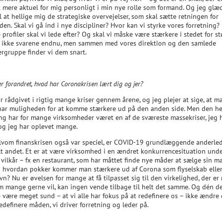
t mere aktuel for mig personligt i min nye rolle som formand. Og jeg glæ
l at hellige mig de strategiske overvejelser, som skal sætte retningen for
den. Skal vi gå ind i nye discipliner? Hvor kan vi styrke vores forretning?
 profiler skal vi lede efter? Og skal vi måske være stærkere i stedet for st
r ikke svarene endnu, men sammen med vores direktion og den samlede
ergruppe finder vi dem snart.
r forandret, hvad har Coronakrisen lært dig og jer?
r rådgivet i rigtig mange kriser gennem årene, og jeg plejer at sige, at m
 har muligheden for at komme stærkere ud på den anden side. Men den he
g har for mange virksomheder været en af de sværeste massekriser, jeg 
 og jeg har oplevet mange.
lvom finanskrisen også var speciel, er COVID-19 grundlæggende anderle
lt andet. Et er at være virksomhed i en ændret konkurrencesituation und
 vilkår – fx en restaurant, som har måttet finde nye måder at sælge sin m
 hvordan pokker kommer man stærkere ud af Corona som flyselskab elle
vn? Nu er øvelsen for mange at få tilpasset sig til den virkelighed, der er 
m mange gerne vil, kan ingen vende tilbage til helt det samme. Og dén d
 være meget sund – at vi alle har fokus på at redefinere os – ikke ændre 
edefinere måden, vi driver forretning og leder på.