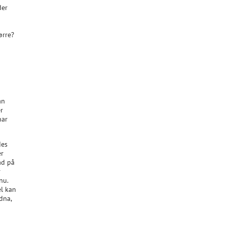
der
ørre?
an
r
har
des
er
ad på
r
nu.
el kan
dna,