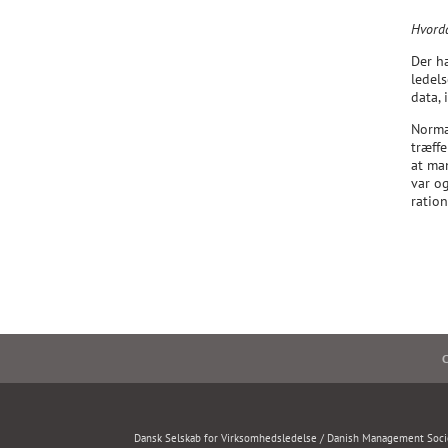
Hvorda
Der h
ledels
data,
Normal
træffe
at ma
var o
ration
C
Dansk Selskab for Virksomhedsledelse / Danish Management Soci