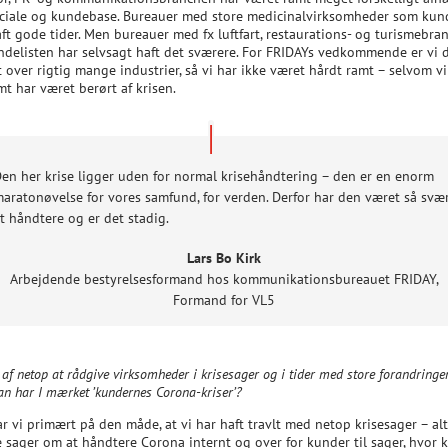
eciale og kundebase. Bureauer med store medicinalvirksomheder som kun
aft gode tider. Men bureauer med fx luftfart, restaurations- og turismebra
ndelisten har selvsagt haft det sværere. For FRIDAYs vedkommende er vi 
 over rigtig mange industrier, så vi har ikke været hårdt ramt – selvom vi
t har været berørt af krisen.
en her krise ligger uden for normal krisehåndtering – den er en enorm
aratonøvelse for vores samfund, for verden. Derfor har den været så svæ
t håndtere og er det stadig.
Lars Bo Kirk
Arbejdende bestyrelsesformand hos kommunikationsbureauet FRIDAY
,
Formand for VL5
r af netop at rådgive virksomheder i krisesager og i tider med store forandringer
n har I mærket ’kundernes Corona-kriser’?
r vi primært på den måde, at vi har haft travlt med netop krisesager – alt
e sager om at håndtere Corona internt og over for kunder til sager, hvor 