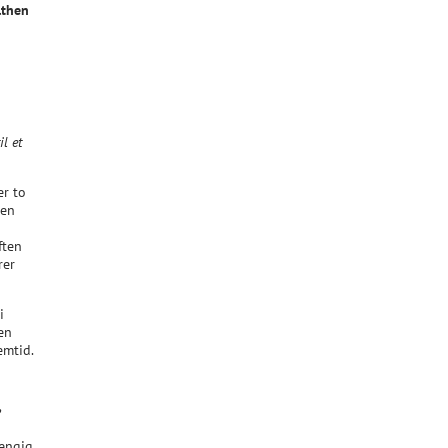
lthen
l et
er to
sen
d
ften
rer
i
den
emtid.
?
hængig