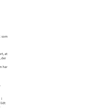
dt som
rt, at
, der
m har
?
 i
lidt
r