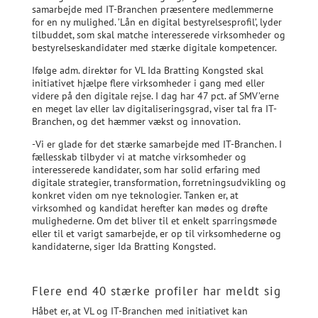
samarbejde med IT-Branchen præsentere medlemmerne
for en ny mulighed. ’Lån en digital bestyrelsesprofil’, lyder
tilbuddet, som skal matche interesserede virksomheder og
bestyrelseskandidater med stærke digitale kompetencer.
Ifølge adm. direktør for VL Ida Bratting Kongsted skal
initiativet hjælpe flere virksomheder i gang med eller
videre på den digitale rejse. I dag har 47 pct. af SMV’erne
en meget lav eller lav digitaliseringsgrad, viser tal fra IT-
Branchen, og det hæmmer vækst og innovation.
-Vi er glade for det stærke samarbejde med IT-Branchen. I
fællesskab tilbyder vi at matche virksomheder og
interesserede kandidater, som har solid erfaring med
digitale strategier, transformation, forretningsudvikling og
konkret viden om nye teknologier. Tanken er, at
virksomhed og kandidat herefter kan mødes og drøfte
mulighederne. Om det bliver til et enkelt sparringsmøde
eller til et varigt samarbejde, er op til virksomhederne og
kandidaterne, siger Ida Bratting Kongsted.
Flere end 40 stærke profiler har meldt sig
Håbet er, at VL og IT-Branchen med initiativet kan