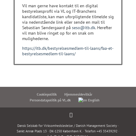
Vil man gerne have kontakt til en digital
bestyrelsesprofil via VL og IT-Branchens
kandidatliste, kan man uforpligtende tilmelde sig
via nedenstående link eller sende en mail til
Sebastian Søndergaard på
seso@itb.dk
. Herefter
vil man blive ringet op for en snak om
mulighederne.
https://itb.dk/bestyrelsesmedlem-til-laans/faa-et-
bestyrelsesmedlem-til-laans/
Cookiepolitik
Hjemmesidevilkår
Persondatapolitik på VL.dk
English
Dansk Selskab for Virksomhedsledelse / Danish Management Society ·
Sankt Annæ Plads 13 · DK-1250 København K. · Telefon +45 35439292 ·