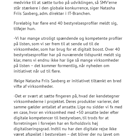
medvirke til at sætte turbo på udviklingen, så SMV’erne
står stærkere i den globale konkurrence, siger Natasha
Friis Saxberg, adm. direktør i IT-Branchen.
Foreløbig har flere end 40 bestyrelsesprofiler meldt sig,
tilføjer hun.
-Vi har mange utroligt spændende og kompetente profiler
på listen, som vi ser frem til at sende ud til de
virksomheder, som har brug for et digitalt boost. Over 40
bestyrelsesprofiler har på nuværende tidspunkt meldt sig
klar, mens vi endnu ikke har lige så mange virksomheder
på listen – det kommer formentlig, når nyheden om
initiativet når ud til flere.
Ifølge Natasha Friis Saxberg er initiativet tiltænkt en bred
vifte af virksomheder.
-Det er svært at sætte fingeren på, hvad der kendetegner
virksomhederne i projektet. Deres produkter varierer, det
samme gælder antallet af ansatte. Lige nu sidder vi fx med
en case, hvor en virksomhed med +50 ansatte leder efter
digitale kompetencer til bestyrelsen, til trods for at
forretningen i forvejen har en forholdsvis høj
digitaliseringsgrad. Indtil nu har den digitale rejse ikke
været afspejlet i bestyrelsen – det bliver der nu lavet om