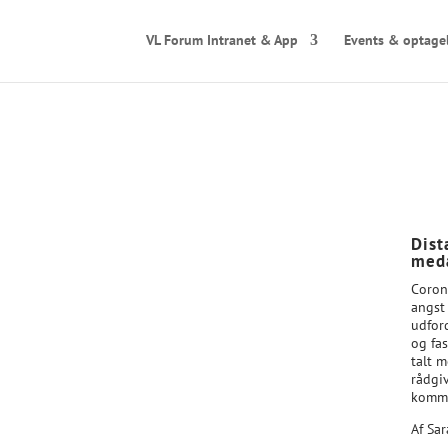
VL Forum Intranet & App
Events & optage
Dist
med
Coron
angst
udford
og fa
talt 
rådgi
kommu
Af Sa