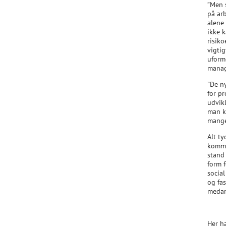
”Men 
på ar
alene
ikke 
risiko
vigti
uform
manag
”De n
for pr
udvik
man ka
mange
Alt t
komme
stand 
form 
socia
og fa
medar
Her h