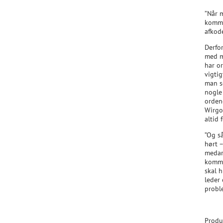
”Når m
kommun
afkod
Derfor
med m
har o
vigtig
man s
nogle 
orden
Wirgo
altid 
”Og så
hørt 
medar
kommu
skal 
leder
proble
Produ