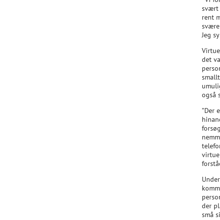
svært
rent m
sværer
Jeg sy
Virtu
det v
perso
small
umuli
også 
”Der 
hinan
forsø
nemme
telefo
virtu
forst
Unders
kommer
perso
der p
små s