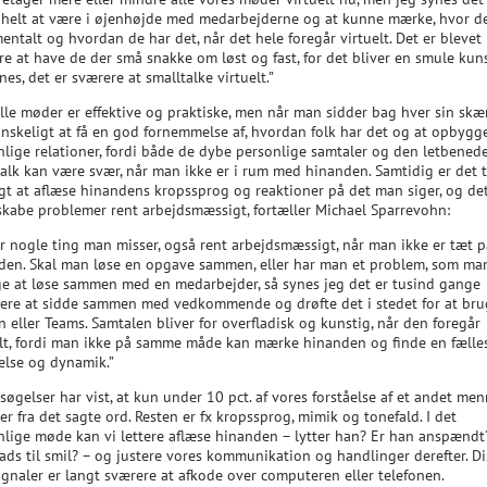
 helt at være i øjenhøjde med medarbejderne og at kunne mærke, hvor de
entalt og hvordan de har det, når det hele foregår virtuelt. Det er blevet
e at have de der små snakke om løst og fast, for det bliver en smule kuns
nes, det er sværere at smalltalke virtuelt.”
elle møder er effektive og praktiske, men når man sidder bag hver sin skæ
anskeligt at få en god fornemmelse af, hvordan folk har det og at opbygg
nlige relationer, fordi både de dybe personlige samtaler og den letbened
talk kan være svær, når man ikke er i rum med hinanden. Samtidig er det 
gt at aflæse hinandens kropssprog og reaktioner på det man siger, og de
skabe problemer rent arbejdsmæssigt, fortæller Michael Sparrevohn:
er nogle ting man misser, også rent arbejdsmæssigt, når man ikke er tæt 
den. Skal man løse en opgave sammen, eller har man et problem, som man
ge at løse sammen med en medarbejder, så synes jeg det er tusind gange
re at sidde sammen med vedkommende og drøfte det i stedet for at bru
n eller Teams. Samtalen bliver for overfladisk og kunstig, når den foregår
elt, fordi man ikke på samme måde kan mærke hinanden og finde en fælle
åelse og dynamik.”
øgelser har vist, at kun under 10 pct. af vores forståelse af et andet me
 fra det sagte ord. Resten er fx kropssprog, mimik og tonefald. I det
nlige møde kan vi lettere aflæse hinanden – lytter han? Er han anspændt
lads til smil? – og justere vores kommunikation og handlinger derefter. Di
ignaler er langt sværere at afkode over computeren eller telefonen.