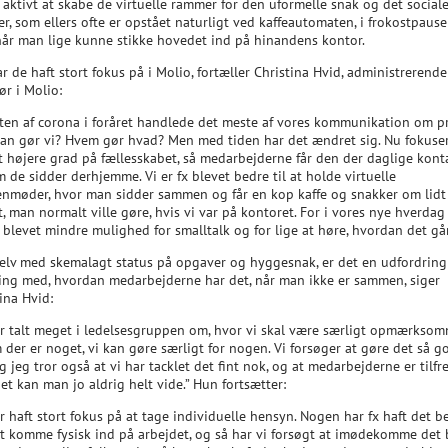
 aktivt at skabe de virtuelle rammer for den uformelle snak og det social
, som ellers ofte er opstået naturligt ved kaffeautomaten, i frokostpause
 når man lige kunne stikke hovedet ind på hinandens kontor.
r de haft stort fokus på i Molio, fortæller Christina Hvid, administrerende
ør i Molio:
arten af corona i foråret handlede det meste af vores kommunikation om pr
an gør vi? Hvem gør hvad? Men med tiden har det ændret sig. Nu fokuser
gt højere grad på fællesskabet, så medarbejderne får den der daglige konta
 de sidder derhjemme. Vi er fx blevet bedre til at holde virtuelle
nmøder, hvor man sidder sammen og får en kop kaffe og snakker om lid
t, man normalt ville gøre, hvis vi var på kontoret. For i vores nye hverdag
 blevet mindre mulighed for smalltalk og for lige at høre, hvordan det går
elv med skemalagt status på opgaver og hyggesnak, er det en udfordring 
ling med, hvordan medarbejderne har det, når man ikke er sammen, siger
ina Hvid:
ar talt meget i ledelsesgruppen om, hvor vi skal være særligt opmærksom
der er noget, vi kan gøre særligt for nogen. Vi forsøger at gøre det så go
g jeg tror også at vi har tacklet det fint nok, og at medarbejderne er tilfr
t kan man jo aldrig helt vide.” Hun fortsætter:
r haft stort fokus på at tage individuelle hensyn. Nogen har fx haft det b
t komme fysisk ind på arbejdet, og så har vi forsøgt at imødekomme det 