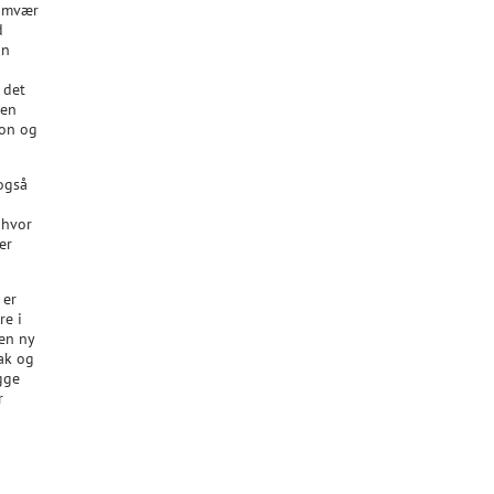
samvær
d
an
 det
den
ion og
også
 hvor
er
 er
re i
 en ny
ak og
gge
r