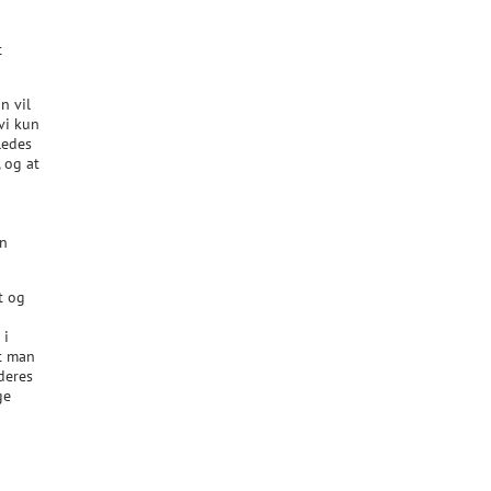
t
n vil
vi kun
ledes
 og at
an
t og
 i
t man
deres
ge