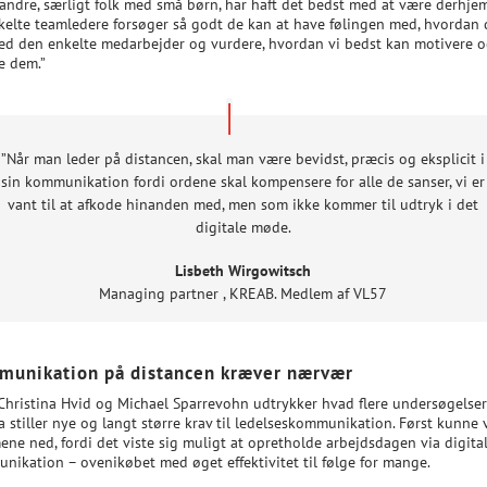
andre, særligt folk med små børn, har haft det bedst med at være derhje
kelte teamledere forsøger så godt de kan at have følingen med, hvordan 
ed den enkelte medarbejder og vurdere, hvordan vi bedst kan motivere 
e dem.”
”Når man leder på distancen, skal man være bevidst, præcis og eksplicit i
sin kommunikation fordi ordene skal kompensere for alle de sanser, vi er
vant til at afkode hinanden med, men som ikke kommer til udtryk i det
digitale møde.
Lisbeth Wirgowitsch
Managing partner
,
KREAB. Medlem af VL57
unikation på distancen kræver nærvær
Christina Hvid og Michael Sparrevohn udtrykker hvad flere undersøgelser 
 stiller nye og langt større krav til ledelseskommunikation. Først kunne v
ene ned, fordi det viste sig muligt at opretholde arbejdsdagen via digita
nikation – ovenikøbet med øget effektivitet til følge for mange.