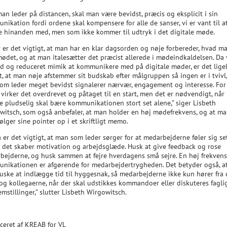
an leder på distancen, skal man være bevidst, præcis og eksplicit i sin
ikation fordi ordene skal kompensere for alle de sanser, vi er vant til a
e hinanden med, men som ikke kommer til udtryk i det digitale møde.
 er det vigtigt, at man har en klar dagsorden og nøje forbereder, hvad ma
ødet, og at man italesætter det præcist allerede i mødeindkaldelsen. Da 
rd og reduceret mimik at kommunikere med på digitale møder, er det lige
t, at man nøje afstemmer sit budskab efter målgruppen så ingen er i tvivl,
om leder meget bevidst signalerer nærvær, engagement og interesse. For
virker det overdrevet og påtaget til en start, men det er nødvendigt, når
e pludselig skal bære kommunikationen stort set alene,” siger Lisbeth
witsch, som også anbefaler, at man holder en høj mødefrekvens, og at m
følger sine pointer op i et skriftligt memo.
 er det vigtigt, at man som leder sørger for at medarbejderne føler sig se
– det skaber motivation og arbejdsglæde. Husk at give feedback og rose
bejderne, og husk sammen at fejre hverdagens små sejre. En høj frekvens
nikationen er afgørende for medarbejdertrygheden. Det betyder også, a
huske at indlægge tid til hyggesnak, så medarbejderne ikke kun hører fra 
 og kollegaerne, når der skal udstikkes kommandoer eller diskuteres fagli
mstillinger,” slutter Lisbeth Wirgowitsch.
ceret af KREAB for VL