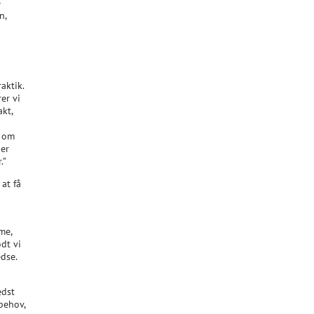
e
n,
aktik.
er vi
kt,
t om
 er
.”
at få
me,
dt vi
edse.
edst
behov,