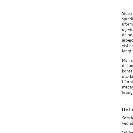
Siden
spred
uform
og vi
de po
arbejd
viste 
langt
Men s
dista
konta
mærke
i forh
medar
følin
Det 
Som l
ved a
”Vi fo