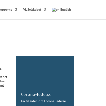
rupperne
VL Selskabet
English
s,
skabet
 har
amt
Corona-ledelse
Gå til siden om Corona-ledelse