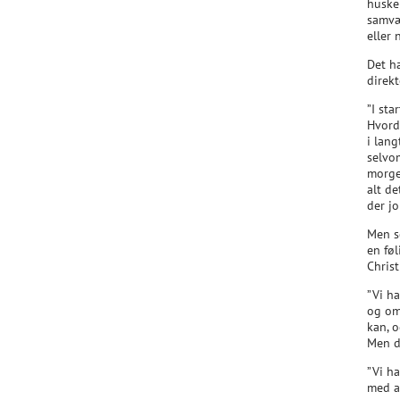
huske
samvær
eller
Det ha
direkt
”I st
Hvord
i lan
selvom
morge
alt de
der jo
Men s
en fø
Christ
”Vi h
og om 
kan, o
Men de
”Vi ha
med a