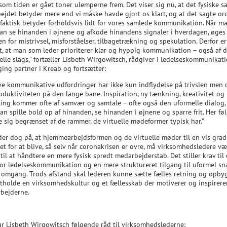
som tiden er gået toner ulemperne frem. Det viser sig nu, at det fysiske 
bejdet betyder mere end vi måske havde gjort os klart, og at det sagte or
 faktisk betyder forholdsvis lidt for vores samlede kommunikation. Når m
kan se hinanden i øjnene og afkode hinandens signaler i hverdagen, øges
en for mistrivsel, misforståelser, tilbagetrækning og spekulation. Derfor er
gt, at man som leder prioriterer klar og hyppig kommunikation – også af 
elle slags,” fortæller Lisbeth Wirgowitsch, rådgiver i ledelseskommunikat
ing partner i Kreab og fortsætter:
ye kommunikative udfordringer har ikke kun indflydelse på trivslen men 
oduktiviteten på den lange bane. Inspiration, ny tænkning, kreativitet og
ling kommer ofte af samvær og samtale – ofte også den uformelle dialog,
n spille bold op af hinanden, se hinanden i øjnene og sparre frit. Her føl
 sig begrænset af de rammer, de virtuelle mødeformer typisk har.”
yder dog på, at hjemmearbejdsformen og de virtuelle møder til en vis grad
t for at blive, så selv når coronakrisen er ovre, må virksomhedsledere væ
til at håndtere en mere fysisk spredt medarbejderstab. Det stiller krav til
for ledelseskommunikation og en mere struktureret tilgang til uformel sn
l omgang. Trods afstand skal lederen kunne sætte fælles retning og opby
stholde en virksomhedskultur og et fællesskab der motiverer og inspirere
bejderne.
ar Lisbeth Wirgowitsch følgende råd til virksomhedslederne: