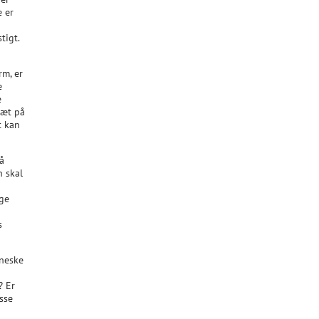
 er
tigt.
rm, er
e
e
tæt på
t kan
på
 skal
ge
s
nneske
? Er
sse