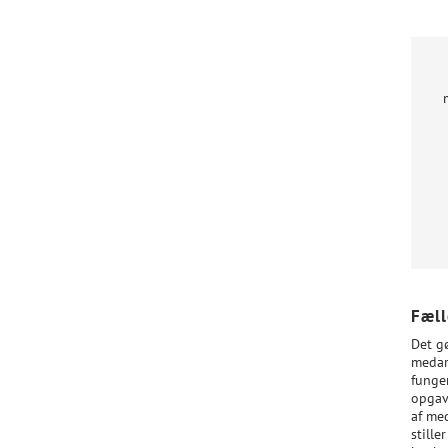
Fæll
Det g
medar
funger
opgav
af me
still