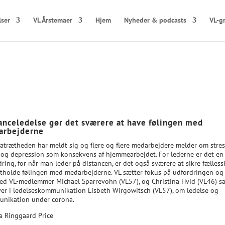
lser
VL Årstemaer
Hjem
Nyheder & podcasts
VL-g
anceledelse gør det sværere at have følingen med
arbejderne
atrætheden har meldt sig og flere og flere medarbejdere melder om stres
 og depression som konsekvens af hjemmearbejdet. For lederne er det en
ring, for når man leder på distancen, er det også sværere at sikre fælles
stholde følingen med medarbejderne. VL sætter fokus på udfordringen og
med VL-medlemmer Michael Sparrevohn (VL57), og Christina Hvid (VL46) s
ver i ledelseskommunikation Lisbeth Wirgowitsch (VL57), om ledelse og
nikation under corona.
ra Ringgaard Price