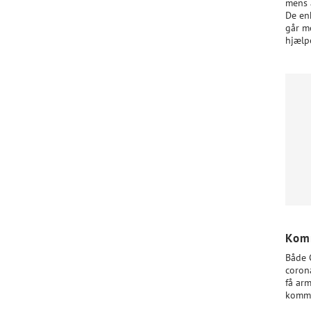
mens 
De en
går m
hjælp
Komm
Både 
corona
få arm
kommu