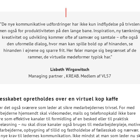
”De nye kommunikative udfordringer har ikke kun indflydelse på trivslen
men også for produktiviteten på den lange bane. Inspiration, ny tænkning
kreativitet og udvikling kommer ofte af samvær og samtale – ofte også
den uformelle dialog, hvor man kan spille bold op af hinanden, se
hinanden i øjnene og sparre frit. Her føler mange sig begrænset af de
rammer, de virtuelle mødeformer typisk har.”
Lisbeth Wirgowitsch
Managing partner
,
KREAB. Medlem af VL57
esskabet opretholdes over en virtuel kop kaffe
ør det også sværere som leder at sikre medarbejdernes trivsel. For med
bejderne hjemsendt skal videomøder, mails og telefonopkald ikke bare
e som effektive kanaler til formidling af en besked eller til praktisk
eløsning – nu skal disse kanaler også bruges til medarbejderpleje, motiv
darbejderne, opbygning af tillid og fastholdelse af fællesskab og nærvær.
er nye krav til ledernes kommunikation. Ikke mindst at man som leder nu s