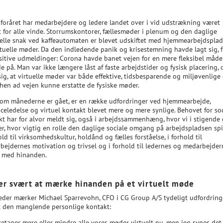
 foråret har medarbejdere og ledere landet over i vid udstrækning været
t for alle vinde. Storrumskontorer, fællesmøder i plenum og den daglige
elle snak ved kaffeautomaten er blevet udskiftet med hjemmearbejdsplad
rtuelle møder. Da den indledende panik og krisestemning havde lagt sig, 
sitive udmeldinger: Corona havde banet vejen for en mere fleksibel måde
e på. Man var ikke længere låst af faste arbejdstider og fysisk placering, 
sig, at virtuelle møder var både effektive, tidsbesparende og miljøvenlige
 hen ad vejen kunne erstatte de fysiske møder.
om månederne er gået, er en række udfordringer ved hjemmearbejde,
nceledelse og virtuel kontakt blevet mere og mere synlige. Behovet for soc
kt har for alvor meldt sig, også i arbejdssammenhæng, hvor vi i stigende
r, hvor vigtig en rolle den daglige sociale omgang på arbejdspladsen spi
old til virksomhedskultur, holdånd og fælles forståelse, i forhold til
bejdernes motivation og trivsel og i forhold til ledernes og medarbejder
g med hinanden.
er svært at mærke hinanden på et virtuelt møde
eder mærker Michael Sparrevohn, CFO i CG Group A/S tydeligt udfordrin
t den manglende personlige kontakt:
retager mere eller mindre alle vores møder virtuelt nu, men jeg synes det