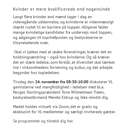
Kvinder er mere kvalificerede end nogensinde
Langt flere kvinder end mænd tager i dag en
videregående uddannelse, og kvinderne er videnmæssigt
stærkt rustet til en karriere på toppen. Alligevel falder
mange kvindelige kandidater fra undervejs mod toppen,
og adgangen til topchefposten og bestyrelserne er
tilsyneladende svær.
-Skal vi lykkes med at skabe forandringer, kræver det en
holdningsændring – også hos kvinderne. Og så kræver
det en stærk ledelse, som forstår, at diversitet skal tænkes
ind i virksomhedens forretning og kultur, og det arbejde
begynder hos topledelsen.
Tirsdag den
24. november fra 08:30-10:00
diskuterer VL
gevinsterne ved mangfoldighed i ledelsen med bl.a.
Norges Stortingspræsident Tone Wilmelmsen Trøen,
bestyrelsesformand Merete Eldrup og ikke mindst dig.
Mødet holdes virtuelt via Zoom, det er gratis og
eksklusivt for VL-medlemmer og særligt inviterede gæster.
Se programmet og tilmeld dig her.