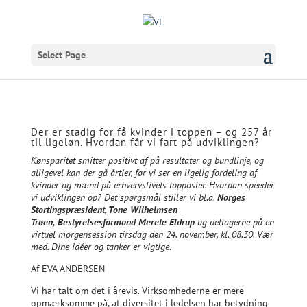
Select Page
Der er stadig for få kvinder i toppen – og 257 år
til ligeløn. Hvordan får vi fart på udviklingen?
Kønsparitet smitter positivt af på resultater og bundlinje, og
alligevel kan der gå årtier, før vi ser en ligelig fordeling af
kvinder og mænd på erhvervslivets topposter. Hvordan speeder
vi udviklingen op? Det spørgsmål stiller vi bl.a.
Norges
Stortingspræsident, Tone Wilhelmsen
Trøen,
Bestyrelsesformand Merete Eldrup
og deltagerne på en
virtuel morgensession tirsdag den 24. november, kl. 08.30. Vær
med. Dine idéer og tanker er vigtige.
Af EVA ANDERSEN
Vi har talt om det i årevis. Virksomhederne er mere
opmærksomme på, at diversitet i ledelsen har betydning