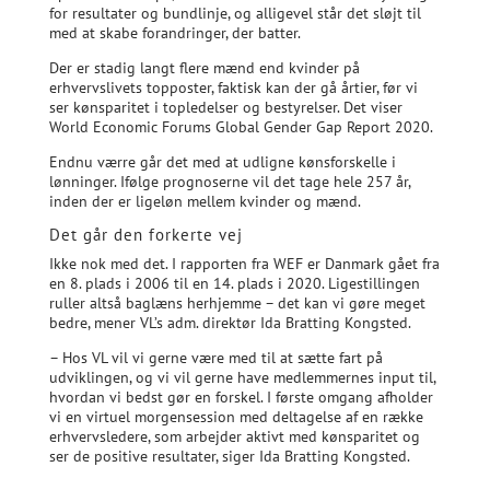
for resultater og bundlinje, og alligevel står det sløjt til
med at skabe forandringer, der batter.
Der er stadig langt flere mænd end kvinder på
erhvervslivets topposter, faktisk kan der gå årtier, før vi
ser kønsparitet i topledelser og bestyrelser. Det viser
World Economic Forums Global Gender Gap Report 2020.
Endnu værre går det med at udligne kønsforskelle i
lønninger. Ifølge prognoserne vil det tage hele 257 år,
inden der er ligeløn mellem kvinder og mænd.
Det går den forkerte vej
Ikke nok med det. I rapporten fra WEF er Danmark gået fra
en 8. plads i 2006 til en 14. plads i 2020. Ligestillingen
ruller altså baglæns herhjemme – det kan vi gøre meget
bedre, mener VL’s adm. direktør Ida Bratting Kongsted.
– Hos VL vil vi gerne være med til at sætte fart på
udviklingen, og vi vil gerne have medlemmernes input til,
hvordan vi bedst gør en forskel. I første omgang afholder
vi en virtuel morgensession med deltagelse af en række
erhvervsledere, som arbejder aktivt med kønsparitet og
ser de positive resultater, siger Ida Bratting Kongsted.