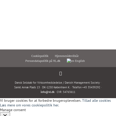
Cookiepolitik
Hjemmesidevilkår
Persondatapolitik på VL.dk
English
Dansk Selskab for Virksomhedsledelse / Danish Management Society ·
Sankt Annæ Plads 13 · DK-1250 København K. · Telefon +45 35439292 ·
info@vl.dk
· CVR: 54763611
Vi bruger cookies for at forbedre brugeroplevelsen.
Tillad alle cookies
Læs mere om vores cookiepolitik her.
Manage consent