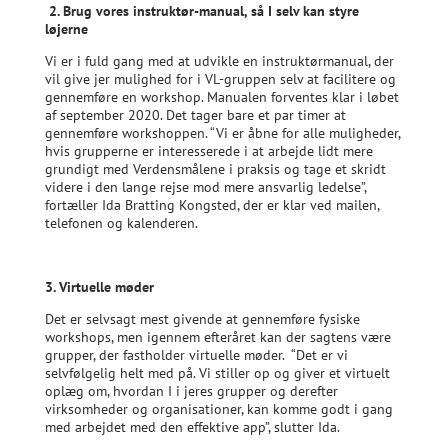
2. Brug vores instruktør-manual, så I selv kan styre
løjerne
Vi er i fuld gang med at udvikle en instruktørmanual, der
vil give jer mulighed for i VL-gruppen selv at facilitere og
gennemføre en workshop. Manualen forventes klar i løbet
af september 2020. Det tager bare et par timer at
gennemføre workshoppen. “Vi er åbne for alle muligheder,
hvis grupperne er interesserede i at arbejde lidt mere
grundigt med Verdensmålene i praksis og tage et skridt
videre i den lange rejse mod mere ansvarlig ledelse”,
fortæller Ida Bratting Kongsted, der er klar ved mailen,
telefonen og kalenderen.
3. Virtuelle møder
Det er selvsagt mest givende at gennemføre fysiske
workshops, men igennem efteråret kan der sagtens være
grupper, der fastholder virtuelle møder. “Det er vi
selvfølgelig helt med på. Vi stiller op og giver et virtuelt
oplæg om, hvordan I i jeres grupper og derefter
virksomheder og organisationer, kan komme godt i gang
med arbejdet med den effektive app”, slutter Ida.