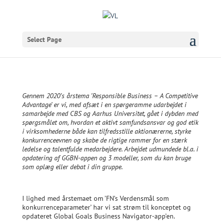
Select Page
Gennem 2020’s årstema ’Responsible Business – A Competitive
Advantage’ er vi, med afsæt i en spørgeramme udarbejdet i
samarbejde med CBS og Aarhus Universitet, gået i dybden med
spørgsmålet om, hvordan et aktivt samfundsansvar og god etik
i virksomhederne både kan tilfredsstille aktionærerne, styrke
konkurrenceevnen og skabe de rigtige rammer for en stærk
ledelse og talentfulde medarbejdere. Arbejdet udmundede bl.a. i
opdatering af GGBN-appen og 3 modeller, som du kan bruge
som oplæg eller debat i din gruppe.
I lighed med årstemaet om ’FN’s Verdensmål som
konkurrenceparameter’ har vi sat strøm til konceptet og
opdateret Global Goals Business Navigator-app’en.