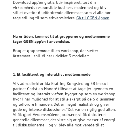
Download app’en gratis, bliv inspireret, test din
virksomheds responsible business modenhed og bliv
stillet overfor 6 udfordrende dilemmaer, som vi alle bør
tage stilling til som erhvervsledere.
Gå til GGBN Appen
Nu er tiden, kommet til at grupperne og medlemmerne
tager GGBN app’en i anvendelse.
Brug et gruppemøde til en workshop, der sætter
årstemaet i spil. Vi har udviklet 3 modeller:
1. Et faciliteret og interaktivt medlemsmøde
VL’s adm. direktør Ida Bratting Kongsted og 3B Impact
partner Christian Honoré tilbyder at tage jer igennem en
faciliteret og interaktiv aften, bygget op som en workshop,
hvor I har mulighed for at stille skarpt på de 6 dilemmaer
og udfordre hinanden. Det er meget realistisk og giver
gode og intense diskussioner. “Det var en rigtig god aften.
Vi fik gjort Verdensmålene jordnære, vi fik diskuteret
generelle dilemmaer, der viste sig at give masser af energi
til diskussionerne – og vi blev alle motiverede til at