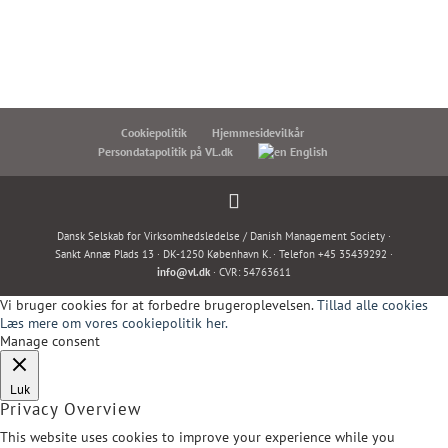
Cookiepolitik
Hjemmesidevilkår
Persondatapolitik på VL.dk
English
Dansk Selskab for Virksomhedsledelse / Danish Management Society ·
Sankt Annæ Plads 13 · DK-1250 København K. · Telefon +45 35439292 ·
info@vl.dk
· CVR: 54763611
Vi bruger cookies for at forbedre brugeroplevelsen.
Tillad alle cookies
Læs mere om vores cookiepolitik her.
Manage consent
Luk
Privacy Overview
This website uses cookies to improve your experience while you