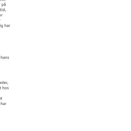
r på
tid,
or
r
ig har
r hans
eder,
t hos
et
 har