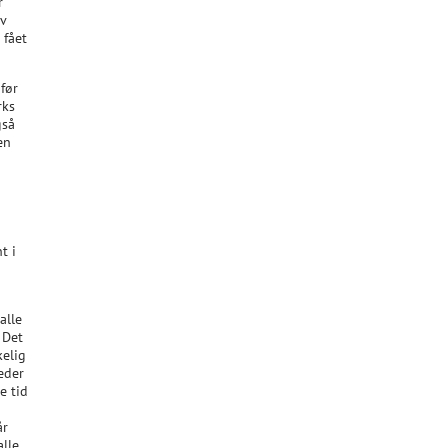
r
ev
 fået
før
rks
gså
en
t i
alle
 Det
kelig
eder
e tid
år
alle