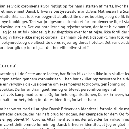
ian selv gik coronaens alvor rigtigt op for ham i starten af marts, hvor h
 et møde med Dansk Erhvervs bestyrelsesformand, Jens Mathiesen fra Sca
rtalte Brian, at folk var begyndt at afbestille deres bookinger, og de fik i
nye bookinger. ”Det var jo ligesom epicenteret for problemerne lige i sta
lsesindustrien. Det var hotellerne og rejsebranchen, der først blev ramt. 
jeg jo se, at folk pludselig blev skeptiske over for at rejse. Ikke fordi der 
d, og vi havde ikke meget corona i Danmark på det tidspunkt, men folk va
 bekymrede, og de afbestilte deres rejser og deres hoteller. Det var der, d
for alvor gik op for mig, at det her ville blive stort.”
 Corona’:
ætning til de fleste andre ledere, har Brian Mikkelsen ikke kun skullet le
organisation gennem coronakrisen – han har skullet repræsentere hele d
e erhvervsliv i diskussionerne om eksempelvis lockdown, genåbning og
pakker. Derfor er Brian gået hen og er blevet personificeringen af
rvslivets kamp mod corona. Og for hele organisationen, Dansk Erhverv, ha
 haft stor betydning for deres identitet, fortæller han:
na har været med til at give Dansk Erhverv en identitet i forhold til de m
omheder derude, der har haft brug for nogen, der kæmpede for dem. Og fo
 er jeg blevet ’Mr. Corona. Altså ment som en, der arbejder for virksomhe
ar været definerende for min og Dansk Erhvervs identitet, at jeg er gået 