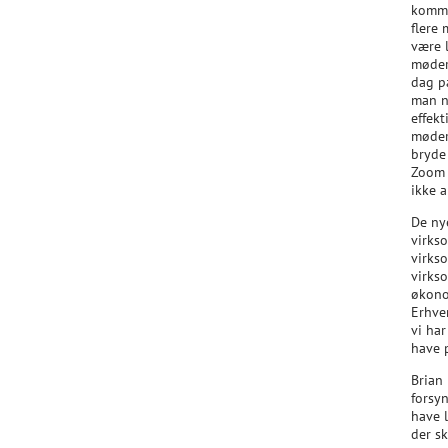
kommer
flere
være l
møder
dag på
man n
effekt
møder
bryde 
Zoom 
ikke a
De nye
virks
virkso
virkso
økono
Erhve
vi har
have p
Brian 
forsy
have l
der sk