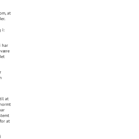
om, at
er.
 i:
i har
 være
det
r
m
il at
enormt
har
stemt
for at
i