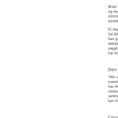
Brian
og bør
minis
poste
Er man
tid i
han gå
debat
negat
har b
Den 
”Min v
overk
her. H
sinds
samme
kan vi
Coro