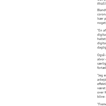
muli
Bland
coron
Især 
noget,
”En a
digit
halte
digita
daglig
Også 
alvor
særli
fortæl
”Jeg e
arbejd
effekt
været
over 
blive:
”Fremo