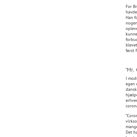
For Br
havde
Han fo
nogen 
opleve
kunne 
forbu
blevet
først 
’Mr.
I mods
egen 
dansk
hjælpe
erhve
corona
”Coro
virks
mange
Det h