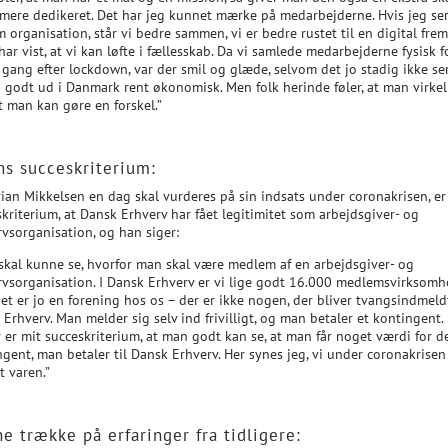
 mere dedikeret. Det har jeg kunnet mærke på medarbejderne. Hvis jeg se
 organisation, står vi bedre sammen, vi er bedre rustet til en digital frem
har vist, at vi kan løfte i fællesskab. Da vi samlede medarbejderne fysisk f
 gang efter lockdown, var der smil og glæde, selvom det jo stadig ikke se
g godt ud i Danmark rent økonomisk. Men folk herinde føler, at man virkel
at man kan gøre en forskel.”
ns succeskriterium:
rian Mikkelsen en dag skal vurderes på sin indsats under coronakrisen, e
kriterium, at Dansk Erhverv har fået legitimitet som arbejdsgiver- og
rvsorganisation, og han siger:
 skal kunne se, hvorfor man skal være medlem af en arbejdsgiver- og
rvsorganisation. I Dansk Erhverv er vi lige godt 16.000 medlemsvirksomh
et er jo en forening hos os – der er ikke nogen, der bliver tvangsindmeld
Erhverv. Man melder sig selv ind frivilligt, og man betaler et kontingent.
 er mit succeskriterium, at man godt kan se, at man får noget værdi for d
gent, man betaler til Dansk Erhverv. Her synes jeg, vi under coronakrisen
t varen.”
e trække på erfaringer fra tidligere: