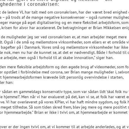
ghederne i coronakrisen:
t de ledere VL har talt med om coronakrisen, har der været bred enighed 
a – på trods af de mange negative konsekvenser – også rummer mulighed
peger mange på øget digitalisering og en mere fleksibel arbejdsform, som
 krisen for alvor har accelereret. De betragtninger er Brian Mikkelsen enig
f de muligheder jeg ser ved coronakrisen er, at man arbejder meget mere
alt. Også i de små og mellemstore virksomheder, som ellers er et område v
t bagefter på i Danmark. Vores små og mellemstore virksomheder har ikke
le nok, men nu har de kunnet se, at det er nødvendigt. Både i forhold til 
e arbejde, men også i forhold til at skabe innovation,” siger han.
den mere fleksible arbejdsform og den øgede brug af videomøder, som fo
 er opstået i forbindelse med corona, ser Brian mange muligheder i, selvo
gt hjemmearbejdsformen krævede lidt personlig overvindelse i starten,
ler han:
r sådan en gammeldags konservativ type, som var sådan lidt ’skal folk nu t
e hjemme?’. Men når vi har evalueret på det, kan vi se, at folk har været 
ive. Vi har overleveret på vores KPIer, vi har haft mindre sygdom, og folk 
 meget tilfredse. Så som tiden skred frem, blev jeg mere og mere positivt 
for hjemmearbejde.” Brian er ikke i tvivl om, at hjemmearbejde er kommet 
ver er der ingen tvivl om, at vi kommer til at arbejde anderledes, og at v