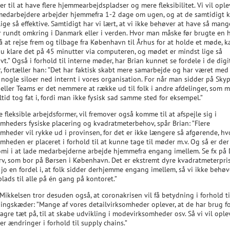
 til at have flere hjemmearbejdspladser og mere fleksibilitet. Vi vil ople
 medarbejdere arbejder hjemmefra 1-2 dage om ugen, og at de samtidigt 
ige så effektive. Samtidigt har vi lært, at vi ikke behøver at have så mang
 rundt omkring i Danmark eller i verden. Hvor man måske før brugte en 
 at rejse frem og tilbage fra København til Århus for at holde et møde, k
u klare det på 45 minutter via computeren, og mødet er mindst lige så
ivt.” Også i forhold til interne møder, har Brian kunnet se fordele i de digi
, fortæller han: ”Det har faktisk skabt mere samarbejde og har været med t
nogle siloer ned internt i vores organisation. For når man sidder på Skyp
eller Teams er det nemmere at række ud til folk i andre afdelinger, som m
ltid tog fat i, fordi man ikke fysisk sad samme sted for eksempel.”
 fleksible arbejdsformer, vil fremover også komme til at afspejle sig i
omheders fysiske placering og kvadratmeterbehov, spår Brian: ”Flere
mheder vil rykke ud i provinsen, for det er ikke længere så afgørende, hv
mheden er placeret i forhold til at kunne tage til møder m.v. Og så er de
mi i at lade medarbejderne arbejde hjemmefra engang imellem. Se fx på
rv, som bor på Børsen i København. Det er ekstremt dyre kvadratmeterpris
 jo en fordel i, at folk sidder derhjemme engang imellem, så vi ikke behøv
lads til alle på én gang på kontoret.”
Mikkelsen tror desuden også, at coronakrisen vil få betydning i forhold ti
ningskæder: ”Mange af vores detailvirksomheder oplever, at de har brug fo
agre tæt på, til at skabe udvikling i modevirksomheder osv. Så vi vil oplev
er ændringer i forhold til supply chains.”