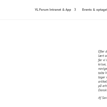
VL Forum Intranet & App
Events & optage
Efter 
lært a
før vi
kriser
navige
talte 
tager 
artike
på erh
Dansk 
Af Sar