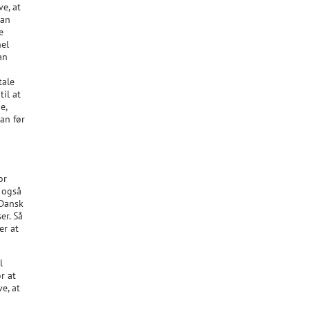
ve, at
kan
e
hel
an
tale
il at
e,
an før
or
r også
 Dansk
er. Så
er at
l
r at
e, at