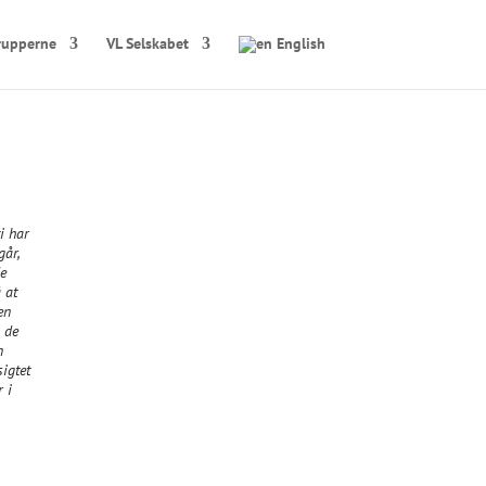
rupperne
VL Selskabet
English
i har
går,
de
 at
en
, de
n
sigtet
 i