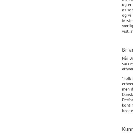
og er
os som
og vi 
første
særli
vist, 
Bria
Når B
succes
erhve
”Folk
erhve
men d
Dansk 
Derfor
kontin
levere
Kunn