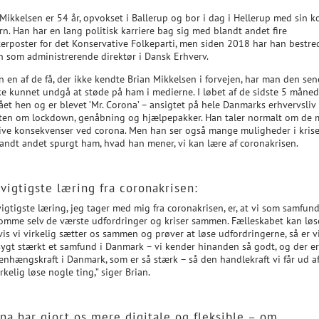
 Mikkelsen er 54 år, opvokset i Ballerup og bor i dag i Hellerup med sin k
n. Han har en lang politisk karriere bag sig med blandt andet fire
terposter for det Konservative Folkeparti, men siden 2018 har han bestre
n som administrerende direktør i Dansk Erhverv.
 en af de få, der ikke kendte Brian Mikkelsen i forvejen, har man den sen
kke kunnet undgå at støde på ham i medierne. I løbet af de sidste 5 måned
et hen og er blevet ’Mr. Corona’ – ansigtet på hele Danmarks erhvervsliv 
ten om lockdown, genåbning og hjælpepakker. Han taler normalt om de
ive konsekvenser ved corona. Men han ser også mange muligheder i krise
landt andet spurgt ham, hvad han mener, vi kan lære af coronakrisen.
vigtigste læring fra coronakrisen:
igtigste læring, jeg tager med mig fra coronakrisen, er, at vi som samfun
omme selv de værste udfordringer og kriser sammen. Fælleskabet kan løs
vis vi virkelig sætter os sammen og prøver at løse udfordringerne, så er v
sygt stærkt et samfund i Danmark – vi kender hinanden så godt, og der e
nhængskraft i Danmark, som er så stærk – så den handlekraft vi får ud af
rkelig løse nogle ting,” siger Brian.
na har gjort os mere digitale og fleksible – om