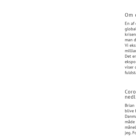
Om d
En af 
global
krisen
man d
Vi eks
millia
Det er
ekspo
viser
fulds
Coro
nedl
Brian
blive 
Danma
måde 
månel
jeg. F