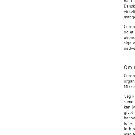
har ta
Dansk
virke
mange
Coron
og et
økono
sige, 
nødve
Om m
Corona
organi
Mikke
”Jeg k
samme
kan ly
givet
har væ
for vi
forbi
man f