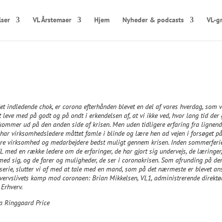
lser
VL Årstemaer
Hjem
Nyheder & podcasts
VL-g
det indledende chok, er corona efterhånden blevet en del af vores hverdag, som v
t leve med på godt og på ondt i erkendelsen af, at vi ikke ved, hvor lang tid der 
 kommer ud på den anden side af krisen. Men uden tidligere erfaring fra lignen
, har virksomhedsledere måttet famle i blinde og lære hen ad vejen i forsøget på
re virksomhed og medarbejdere bedst muligt gennem krisen. Inden sommerferi
VL med en række ledere om de erfaringer, de har gjort sig undervejs, de læringer
med sig, og de farer og muligheder, de ser i coronakrisen. Som afrunding på de
lserie, slutter vi af med at tale med en mand, som på det nærmeste er blevet an
vervslivets kamp mod coronaen: Brian Mikkelsen, VL1, administrerende direktør
Erhverv.
a Ringgaard Price