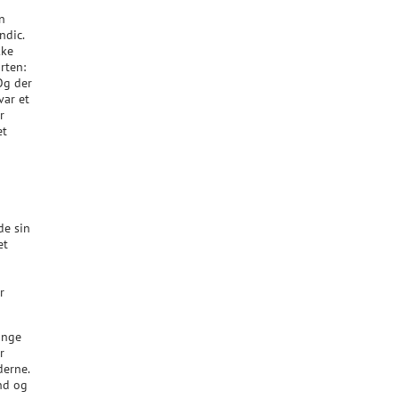
an
ndic.
kke
rten:
Og der
var et
r
et
de sin
et
r
ange
r
derne.
ind og