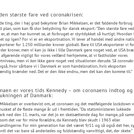
en største fare ved coronakrisen:
de ting, der i høj grad bekymrer Brian Mikkelsen, er det faldende forbrug
t plan, som kan få stor betydning for dansk eksport: ”Den største fare ve
 er, at man har kunnet se, at forbruget er styrtdykket så hurtigt. Hvordan 
et op igen? For vi er en eksportnation. Vi lever af handel med andre nati
porterer for 1.250 milliarder kroner globalt. Bare til USA eksporterer vi f
rder kroner, men vi kan jo ikke i lille Danmark gøre noget ved, at USA bræ
 afgørende vigtigt for vores velfærd herhjemme, at vi fastholder vores
rtniveau, men vi
kan
ikke gøre noget ved situationen derude. Så coronakr
 også, hvor sårbare vi i Danmark er som handelsnation, hvis eksporten
tændig brænder ned. Det er den ikke endnu, men det kan den komme til.”
naen er vores tids Kennedy – om coronaens indtog og
ukningen af Danmark:
 Mikkelsen er overbevist om, at coronaen og det medfølgende lockdown v
husket af de fleste mange år ud i fremtiden. ”Da statsministeren lukkede
rk ned den 11. marts, var det jo en skelsættende dag for mange, på sam
som det var for mine forældre, da Kennedy blev skudt i 1963 eller
andingerne. For min generation har det været 9/11 og så også det her, s
ordi det var bare så anderledes og fuldstændig vanvittigt, det, der skete.”