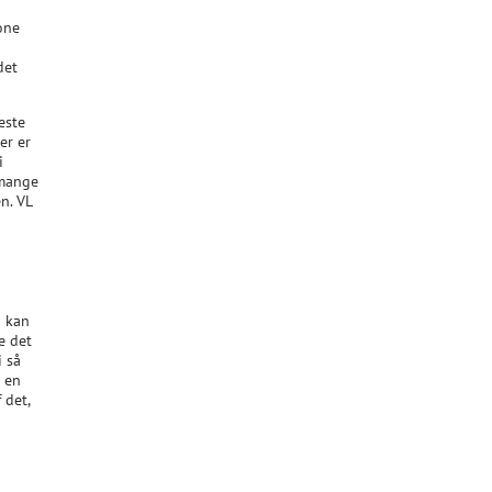
one
det
este
er er
i
 mange
n. VL
d kan
e det
i så
r en
 det,