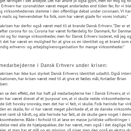
get føringen i det arbejde. Det har andre jo også gjort, men for mig og fo
 Erhverv har coronatiden været meget anderledes end tiden før, for vi bl
lig virksomhedernes stemme i den offentlige debat under coronaen. Vi har
 mails og henvendelser fra folk, som har været glade for vores indsats.”
akrisen har derfor også været med til at brande Dansk Erhverv. ”Der er et 
 efter corona for os. Corona har været forfærdelig for Danmark, for Danma
mi og for mange virksomheder, men for Dansk Erhverv isoleret, må jeg o
at det har været en mulighed for at give os en identitet og et brand som 
ndig erhvervs- og arbejdsgiverorganisation for mange virksomheder.”
edarbejderne i Dansk Erhverv under krisen:
krisen har ikke kun styrket Dansk Erhvervs identitet udadtil. Også intern
sationen, har krisen været med til at give et fælles mål, fortæller Brian
lsen:
an se den effekt, det har haft på medarbejderne her i Dansk Erhverv, at vi 
n har været drevet af et ’purpose’ om, at vi skulle redde virksomhederne.
de lidt hovsky-snovsky, men det har vi følt, vi skulle. Folk herinde har vir
 den en skalle, for vi har været meget påvirkede af, at de danske virksomh
ret ramt så hårdt, og alle herinde har følt, at de skulle gøre noget i denn
rksomhederne. Både i forhold til at løse en masse juridiske udfordringer i
ndelse med alle de hjælpepakker, der har været, men også i det daglige. N
øler, at man har et mål og en mission, så giver man den også en ekstra sk