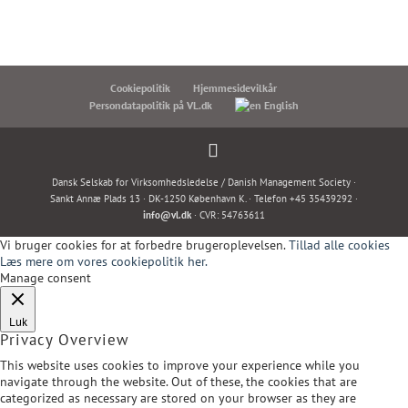
Cookiepolitik
Hjemmesidevilkår
Persondatapolitik på VL.dk
English
Dansk Selskab for Virksomhedsledelse / Danish Management Society ·
Sankt Annæ Plads 13 · DK-1250 København K. · Telefon +45 35439292 ·
info@vl.dk
· CVR: 54763611
Vi bruger cookies for at forbedre brugeroplevelsen.
Tillad alle cookies
Læs mere om vores cookiepolitik her.
Manage consent
Luk
Privacy Overview
This website uses cookies to improve your experience while you
navigate through the website. Out of these, the cookies that are
categorized as necessary are stored on your browser as they are