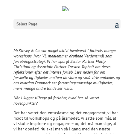
Select Page
McKinsey & Co. var meget aktivt involveret i forårets mange
workshops, hvor VL-medlemmer drøftede Verdensmål som
forretningsstrategi. Vi har spurgt Senior Partner Philip
Christiani og Associate Partner Carsten Topholt om deres
refleksioner efter det intense forløb. Læs neden for om
forskelle og ligheder mellem de store og små virksomheder, og
om hvordan Danmark ser forretningsmæssige muligheder,
mens mange andre lande ser risici.
Når I kigger tilbage på forløbet, hvad har så været
hovedpunkter?
Det har været den entusiasme og det engagement, vi har
mødt til workshops og på årsmødet. Vi satte som mål, at
vi skulle inspirere og engagere – og det må man sige, at
vi har opnået! Nu skal man så i gang med den næste