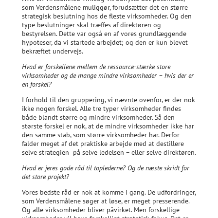
som Verdensmålene muliggør, forudsætter det en større
strategisk beslutning hos de fleste virksomheder. Og den
type beslutninger skal træffes af direktøren og
bestyrelsen. Dette var også en af vores grundlæggende
hypoteser, da vi startede arbejdet; og den er kun blevet
bekræftet undervejs.
Hvad er forskellene mellem de ressource-stærke store
virksomheder og de mange mindre virksomheder – hvis der er
en forskel?
I forhold til den gruppering, vi nævnte ovenfor, er der nok
ikke nogen forskel. Alle tre typer virksomheder findes
både blandt større og mindre virksomheder. Så den
største forskel er nok, at de mindre virksomheder ikke har
den samme stab, som større virksomheder har. Derfor
falder meget af det praktiske arbejde med at destillere
selve strategien på selve ledelsen – eller selve direktøren.
Hvad er jeres gode råd til toplederne? Og de næste skridt for
det store projekt?
Vores bedste råd er nok at komme i gang. De udfordringer,
som Verdensmålene søger at løse, er meget presserende.
Og alle virksomheder bliver påvirket. Men forskellige