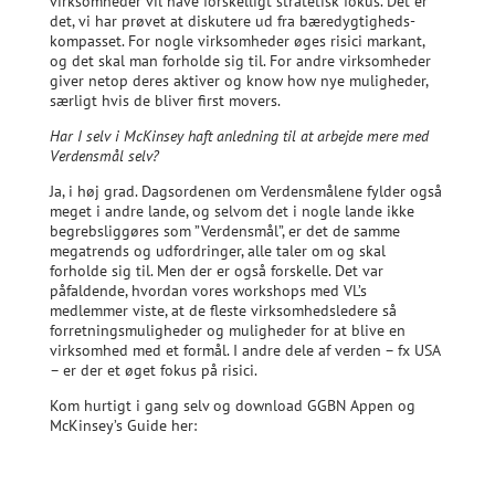
virksomheder vil have forskelligt stratetisk fokus. Det er
det, vi har prøvet at diskutere ud fra bæredygtigheds-
kompasset. For nogle virksomheder øges risici markant,
og det skal man forholde sig til. For andre virksomheder
giver netop deres aktiver og know how nye muligheder,
særligt hvis de bliver first movers.
Har I selv i McKinsey haft anledning til at arbejde mere med
Verdensmål selv?
Ja, i høj grad. Dagsordenen om Verdensmålene fylder også
meget i andre lande, og selvom det i nogle lande ikke
begrebsliggøres som ”Verdensmål”, er det de samme
megatrends og udfordringer, alle taler om og skal
forholde sig til. Men der er også forskelle. Det var
påfaldende, hvordan vores workshops med VL’s
medlemmer viste, at de fleste virksomhedsledere så
forretningsmuligheder og muligheder for at blive en
virksomhed med et formål. I andre dele af verden – fx USA
– er der et øget fokus på risici.
Kom hurtigt i gang selv og download GGBN Appen og
McKinsey’s Guide her: