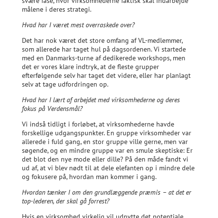
svære fase, hvor virksomhederne faktisk skal indarbejde
målene i deres strategi.
Hvad har I været mest overraskede over?
Det har nok været det store omfang af VL-medlemmer,
som allerede har taget hul på dagsordenen. Vi startede
med en Danmarks-turne af dedikerede workshops, men
det er vores klare indtryk, at de fleste grupper
efterfølgende selv har taget det videre, eller har planlagt
selv at tage udfordringen op.
Hvad har I lært af arbejdet med virksomhederne og deres
fokus på Verdensmål?
Vi indså tidligt i forløbet, at virksomhederne havde
forskellige udgangspunkter. En gruppe virksomheder var
allerede i fuld gang, en stor gruppe ville gerne, men var
søgende, og en mindre gruppe var en smule skeptiske: Er
det blot den nye mode eller dille? På den måde fandt vi
ud af, at vi blev nødt til at dele elefanten op i mindre dele
og fokusere på, hvordan man kommer i gang.
Hvordan tænker I om den grundlæggende præmis – at det er
top-lederen, der skal gå forrest?
Hvis en virksomhed virkelig vil udnytte det potentiale,