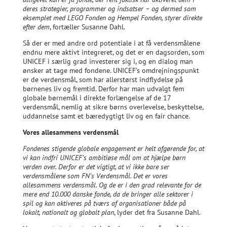
deres strategier, programmer og indsatser – og dermed som
eksemplet med LEGO Fonden og Hempel Fonden, styrer direkte
efter dem
, fortæller Susanne Dahl.
Så der er med andre ord potentiale i at få verdensmålene
endnu mere aktivt integreret, og det er en dagsorden, som
UNICEF i særlig grad investerer sig i, og en dialog man
ønsker at tage med fondene. UNICEF’s omdrejningspunkt
er de verdensmål, som har allerstørst indflydelse på
børnenes liv og fremtid. Derfor har man udvalgt fem
globale børnemål i direkte forlængelse af de 17
verdensmål, nemlig at sikre børns overlevelse, beskyttelse,
uddannelse samt et bæredygtigt liv og en fair chance.
Vores allesammens verdensmål
Fondenes stigende globale engagement er helt afgørende for, at
vi kan indfri UNICEF’s ambitiøse mål om at hjælpe børn
verden over. Derfor er det vigtigt, at vi ikke bare ser
verdensmålene som FN’s Verdensmål. Det er vores
allesammens verdensmål. Og de er i den grad relevante for de
mere end 10.000 danske fonde, da de bringer alle sektorer i
spil og kan aktiveres på tværs af organisationer både på
lokalt, nationalt og globalt plan
, lyder det fra Susanne Dahl.