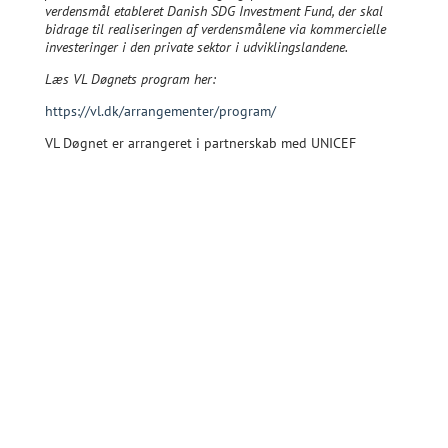
verdensmål etableret Danish SDG Investment Fund, der skal
bidrage til realiseringen af verdensmålene via kommercielle
investeringer i den private sektor i udviklingslandene.
Læs VL Døgnets program her:
https://vl.dk/arrangementer/program/
VL Døgnet er arrangeret i partnerskab med UNICEF
Læs VL Døgnets program