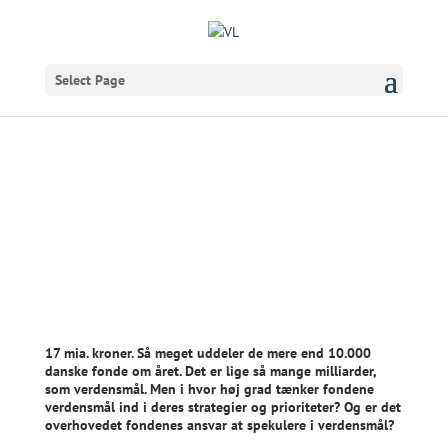
Select Page
Tilmeld VL Døgnet 2019
17 mia. kroner. Så meget uddeler de mere end 10.000
danske fonde om året. Det er lige så mange milliarder,
som verdensmål. Men i hvor høj grad tænker fondene
verdensmål ind i deres strategier og prioriteter? Og er det
overhovedet fondenes ansvar at spekulere i verdensmål?