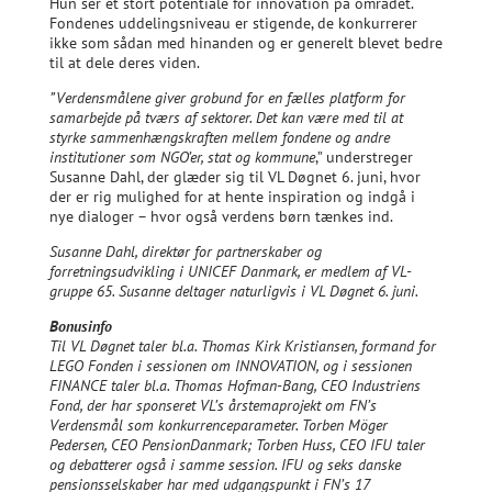
Hun ser et stort potentiale for innovation på området.
Fondenes uddelingsniveau er stigende, de konkurrerer
ikke som sådan med hinanden og er generelt blevet bedre
til at dele deres viden.
”Verdensmålene giver grobund for en fælles platform for
samarbejde på tværs af sektorer. Det kan være med til at
styrke sammenhængskraften mellem fondene og andre
institutioner som NGO’er, stat og kommune
,” understreger
Susanne Dahl, der glæder sig til VL Døgnet 6. juni, hvor
der er rig mulighed for at hente inspiration og indgå i
nye dialoger – hvor også verdens børn tænkes ind.
Susanne Dahl, direktør for partnerskaber og
forretningsudvikling i UNICEF Danmark, er medlem af VL-
gruppe 65. Susanne deltager naturligvis i VL Døgnet 6. juni.
Bonusinfo
Til VL Døgnet taler bl.a. Thomas Kirk Kristiansen, formand for
LEGO Fonden i sessionen om INNOVATION, og i sessionen
FINANCE taler bl.a. Thomas Hofman-Bang, CEO Industriens
Fond, der har sponseret VL’s årstemaprojekt om FN’s
Verdensmål som konkurrenceparameter.
Torben Möger
Pedersen, CEO PensionDanmark; Torben Huss, CEO IFU taler
og debatterer også i samme session. IFU og seks danske
pensionsselskaber har med udgangspunkt i FN’s 17