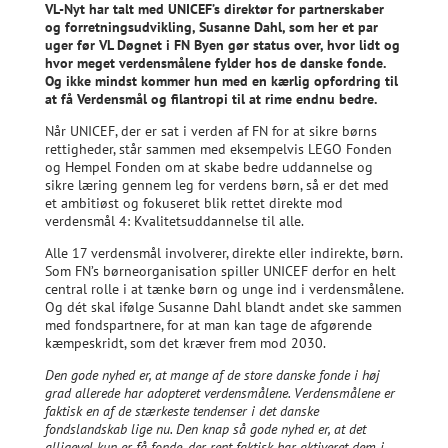
VL-Nyt har talt med UNICEF’s direktør for partnerskaber
og forretningsudvikling, Susanne Dahl, som her et par
uger før VL Døgnet i FN Byen gør status over, hvor lidt og
hvor meget verdensmålene fylder hos de danske fonde.
Og ikke mindst kommer hun med en kærlig opfordring til
at få Verdensmål og filantropi til at rime endnu bedre.
Når UNICEF, der er sat i verden af FN for at sikre børns
rettigheder, står sammen med eksempelvis LEGO Fonden
og Hempel Fonden om at skabe bedre uddannelse og
sikre læring gennem leg for verdens børn, så er det med
et ambitiøst og fokuseret blik rettet direkte mod
verdensmål 4: Kvalitetsuddannelse til alle.
Alle 17 verdensmål involverer, direkte eller indirekte, børn.
Som FN’s børneorganisation spiller UNICEF derfor en helt
central rolle i at tænke børn og unge ind i verdensmålene.
Og dét skal ifølge Susanne Dahl blandt andet ske sammen
med fondspartnere, for at man kan tage de afgørende
kæmpeskridt, som det kræver frem mod 2030.
Den gode nyhed er, at mange af
de store danske fonde i høj
grad allerede har adopteret verdensmålene. Verdensmålene er
faktisk en af de stærkeste tendenser i det danske
fondslandskab lige nu. Den knap så gode nyhed er, at det
alligevel kun er få fonde, der rent faktisk har aktiveret dem i