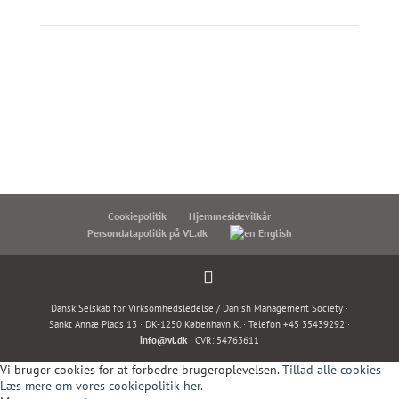
Cookiepolitik
Hjemmesidevilkår
Persondatapolitik på VL.dk
English
Dansk Selskab for Virksomhedsledelse / Danish Management Society ·
Sankt Annæ Plads 13 · DK-1250 København K. · Telefon +45 35439292 ·
info@vl.dk
· CVR: 54763611
Vi bruger cookies for at forbedre brugeroplevelsen.
Tillad alle cookies
Læs mere om vores cookiepolitik her.