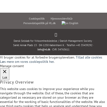
Cookiepolitik
Hjemmesidevilkår
Persondatapolitik på VL.dk
English
Dansk Selskab for Virksomhedsledelse / Danish Management Society ·
Sankt Annæ Plads 13 · DK-1250 København K. · Telefon +45 35439292 ·
info@vl.dk
· CVR: 54763611
Vi bruger cookies for at forbedre brugeroplevelsen.
Tillad alle cookies
Læs mere om vores cookiepolitik her.
Manage consent
Luk
Privacy Overview
This website uses cookies to improve your experience while you
navigate through the website. Out of these, the cookies that are
categorized as necessary are stored on your browser as they are
essential for the working of basic functionalities of the website. We also
use third-party cookies that help us analyze and understand how you