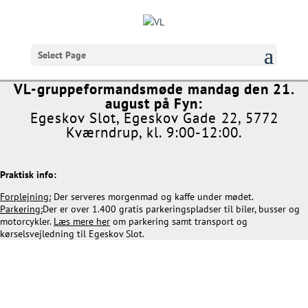
Select Page
VL-gruppeformandsmøde på fyn
VL-gruppeformandsmøde mandag den 21.
august på Fyn:
Egeskov Slot, Egeskov Gade 22, 5772
Kværndrup, kl. 9:00-12:00.
Praktisk info:
Forplejning:
Der serveres morgenmad og kaffe under mødet.
Parkering:
Der er over 1.400 gratis parkeringspladser til biler, busser og
motorcykler.
Læs mere her
om parkering samt transport og
kørselsvejledning til Egeskov Slot.