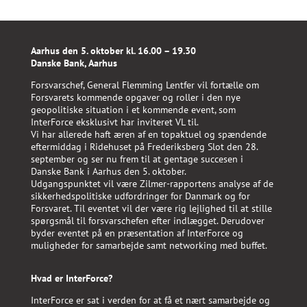
Aarhus den 5. oktober kl. 16.00 – 19.30
Danske Bank, Aarhus
Forsvarschef, General Flemming Lentfer vil fortælle om
Forsvarets kommende opgaver og roller i den nye
geopolitiske situation i et kommende event, som
InterForce eksklusivt har inviteret VL til.
Vi har allerede haft æren af en topaktuel og spændende
eftermiddag i Ridehuset på Frederiksberg Slot den 28.
september og ser nu frem til at gentage succesen i
Danske Bank i Aarhus den 5. oktober.
Udgangspunktet vil være Zilmer-rapportens analyse af de
sikkerhedspolitiske udfordringer for Danmark og for
Forsvaret. Til eventet vil der være rig lejlighed til at stille
spørgsmål til forsvarschefen efter indlægget. Derudover
byder eventet på en præsentation af InterForce og
muligheder for samarbejde samt networking med buffet.
Hvad er InterForce?
InterForce er sat i verden for at få et nært samarbejde og