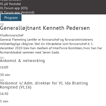
VL på Youtube
VL Forum app (IOS)
VL Forum app (Android)
Program
Generalløjtnant Kenneth Pedersen
Viceforsvarschef
General Flemming Lentfer er forsvarschef og forsvarsministerens
militærfaglige rådgiver. Ved sin tiltrædelse som forsvarschef d. 1.
december 2020 blev han medlem af InterForce-Komitéen, hvor han har
formandskabet sammen med Søren Gade.
Ankomst & networking
16:00
30 min
Velkomst v/ Adm. direktør for VL Ida Bratting
Kongsted (VL16)
16:30
5 min