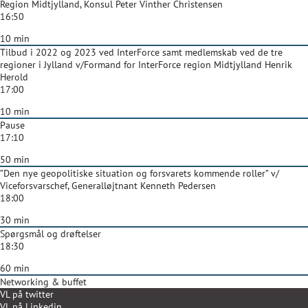
Region Midtjylland, Konsul Peter Vinther Christensen
16:50
10 min
Tilbud i 2022 og 2023 ved InterForce samt medlemskab ved de tre
regioner i Jylland v/Formand for InterForce region Midtjylland Henrik
Herold
17:00
10 min
Pause
17:10
50 min
”Den nye geopolitiske situation og forsvarets kommende roller” v/
Viceforsvarschef, Generalløjtnant Kenneth Pedersen
18:00
30 min
Spørgsmål og drøftelser
18:30
60 min
Networking & buffet
VL på twitter
VL på Linkedin