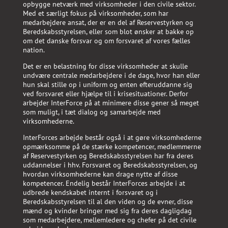
opbygge netværk med virksomheder i den civile sektor.
Med et særligt fokus på virksomheder, som har
medarbejdere ansat, der er en del af Reservestyrken og
Beredskabsstyrelsen, eller som blot ønsker at bakke op
om det danske forsvar og om forsvaret af vores fælles
nation.
Det er en belastning for disse virksomheder at skulle
undvære centrale medarbejdere i de dage, hvor han eller
hun skal stille op i uniform og enten efteruddanne sig
ved forsvaret eller hjælpe til i krisesituationer. Derfor
arbejder InterForce på at minimere disse gener så meget
som muligt, i tæt dialog og samarbejde med
virksomhederne.
InterForces arbejde består også i at gøre virksomhederne
opmærksomme på de stærke kompetencer, medlemmerne
af Reservestyrken og Beredskabsstyrelsen har fra deres
uddannelser i hhv. Forsvaret og Beredskabsstyrelsen, og
hvordan virksomhederne kan drage nytte af disse
kompetencer. Endelig består InterForces arbejde i at
udbrede kendskabet internt i forsvaret og i
Beredskabsstyrelsen til al den viden og de evner, disse
mænd og kvinder bringer med sig fra deres dagligdag
som medarbejdere, mellemledere og chefer på det civile