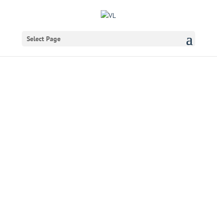
Select Page
Dramatiske geopolitiske
udfordringer
og fremtiden for det
danske forsvar