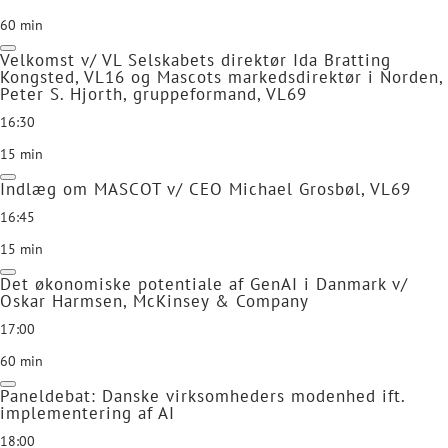
60 min
Velkomst v/ VL Selskabets direktør Ida Bratting
Kongsted, VL16 og Mascots markedsdirektør i Norden,
Peter S. Hjorth, gruppeformand, VL69
16:30
15 min
Indlæg om MASCOT v/ CEO Michael Grosbøl, VL69
16:45
15 min
Det økonomiske potentiale af GenAI i Danmark v/
Oskar Harmsen, McKinsey & Company
17:00
60 min
Paneldebat: Danske virksomheders modenhed ift.
implementering af AI
18:00