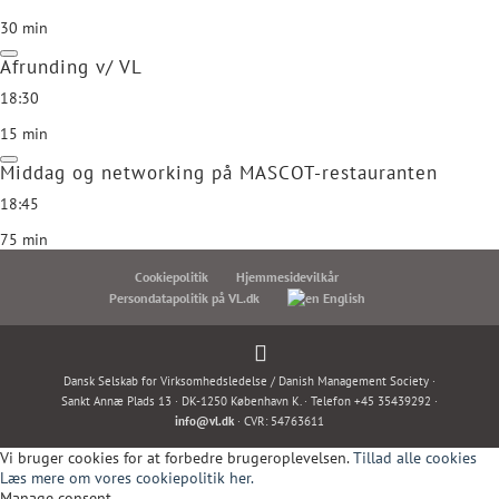
30 min
Afrunding v/ VL
18:30
15 min
Middag og networking på MASCOT-restauranten
18:45
75 min
Cookiepolitik
Hjemmesidevilkår
Persondatapolitik på VL.dk
English
Dansk Selskab for Virksomhedsledelse / Danish Management Society ·
Sankt Annæ Plads 13 · DK-1250 København K. · Telefon +45 35439292 ·
info@vl.dk
· CVR: 54763611
Vi bruger cookies for at forbedre brugeroplevelsen.
Tillad alle cookies
Læs mere om vores cookiepolitik her.
Manage consent