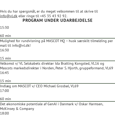
Hvis du har spørgsmål, er du meget velkommen til at skrive til
info@vl.dk
eller ringe til +45 35 43 92 92.
PROGRAM UNDER UDARBEJDELSE
15:30
60 min
Mulighed for rundvisning på MASCOT HQ – husk særskilt tilmelding per
mail til info@vl.dk!
16:30
15 min
Velkomst v/ VL Selskabets direktør Ida Bratting Kongsted, VL16 og
Mascots markedsdirektør i Norden, Peter S. Hjorth, gruppeformand, VL69
16:45
15 min
Indlæg om MASCOT v/ CEO Michael Grosbøl, VL69
17:00
60 min
Det økonomiske potentiale af GenAI i Danmark v/ Oskar Harmsen,
McKinsey & Company
18:00