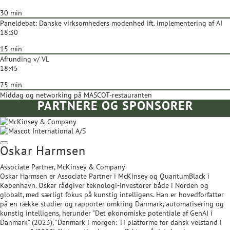
30 min
Paneldebat: Danske virksomheders modenhed ift. implementering af AI
18:30
15 min
Afrunding v/ VL
18:45
75 min
Middag og networking på MASCOT-restauranten
PARTNERE OG SPONSORER
Oskar Harmsen
Associate Partner, McKinsey & Company
Oskar Harmsen er Associate Partner i McKinsey og QuantumBlack i
København. Oskar rådgiver teknologi-investorer både i Norden og
globalt, med særligt fokus på kunstig intelligens. Han er hovedforfatter
på en række studier og rapporter omkring Danmark, automatisering og
kunstig intelligens, herunder ”Det økonomiske potentiale af GenAI i
Danmark” (2023), ”Danmark i morgen: Ti platforme for dansk velstand i