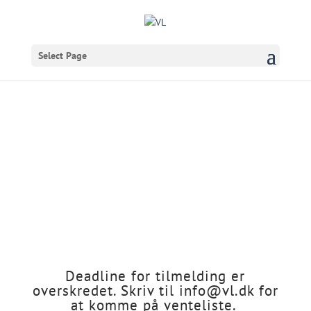
Select Page
Kræver kunstig
intelligens mere
intelligent ledelse?
på roadshow til
Silkeborg!
Deadline for tilmelding er
overskredet. Skriv til info@vl.dk for
at komme på venteliste.