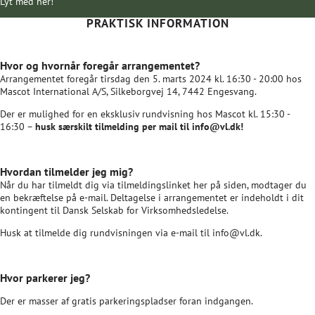
Lyt med her!
PRAKTISK INFORMATION
Hvor og hvornår foregår arrangementet?
Arrangementet foregår tirsdag den 5. marts 2024 kl. 16:30 - 20:00 hos
Mascot International A/S, Silkeborgvej 14, 7442 Engesvang.
Der er mulighed for en eksklusiv rundvisning hos Mascot kl. 15:30 -
16:30 –
husk særskilt tilmelding per mail til
info@vl.dk
!
Hvordan tilmelder jeg mig?
Når du har tilmeldt dig via tilmeldingslinket her på siden, modtager du
en bekræftelse på e-mail. Deltagelse i arrangementet er indeholdt i dit
kontingent til Dansk Selskab for Virksomhedsledelse.
Husk at tilmelde dig rundvisningen via e-mail til
info@vl.dk
.
Hvor parkerer jeg?
Der er masser af gratis parkeringspladser foran indgangen.