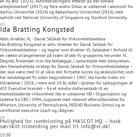
en ny æra” (2023), ”Automatiseringens effekter på det danske
arbejdsmarked” (2017) og flere andre. Oskar er uddannet i økonomi fra
Aarhus Universitet (2014) og Københavns Universitet (2016), med
ophold ved National University of Singapore og Stanford University.
Ida Bratting Kongsted
Adm. direktør, VL - Dansk Selskab for Virksomhedsledelse
Ida Bratting Kongsted er adm. direktør for Dansk Selskab for
Virksomhedsledelse – og tegner som direktør VL-Selskabet i forhold til
en række arrangementer på tværs af alle VL-grupperne, herunder VL
Døgnet, Årstemaet m.m. Ida fastlægger, i samarbejde med bestyrelsen,
den fremadrettede strategi for Dansk Selskab for Virksomhedsledelse –
der skal være med til at sikre den fortsatte succes og eksklusivitet, som
har kendetegnet VL siden begyndelsen i 1965. Ida havde inden sin
tiltrædelse i 2018, i mere end 10 år, stået i spidsen for opbygningen af
AS3 Executive brandet – fra et mindre datterselskab til en
markedsledende virksomhed. Ida er uddannet HD i Organisation og
Ledelse fra CBS i 1996, suppleret med relevant efteruddannelse fra
Wharton, University of Pennsylvania, INSEAD Business School og er
certificeret executive coach og rådgiver.
Mulighed for rundvisning på MASCOT HQ – husk
særskilt tilmelding per mail til info@vl.dk!
15:30