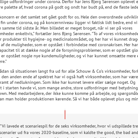
ellige udfordringer under corona. Derfor har Jens Bjerg Sørensen oplevet 
e palette af, hvad corona på godt og ondt har budt på, end de fleste lede
koncern er det samlet set gået godt for os. Hele den overordnede udvikli
fin under corona, og på koncernniveau ligger vi faktisk lidt bedre, end vi
 samme tid sidste år. Men billedet er meget broget, når vi ser på vores
mheder enkeltvis,” fortæller Jens Bjerg Sørensen. ”To af vores virksomhed
er produkter til hygiejne- og medicinalområdet, og her har vi kunnet drag
 af de muligheder, som er opstået i forbindelse med coronakrisen. Her har
apacitet til at dække nogle af de forsyningsproblemer, som er opstået glo
r er opstået nogle nye kundemuligheder, og vi har kunnet omsætte mere
ere.”
ådan så situationen langt fra ud for alle Schouw & Co’s virksomheder, for
”I den anden ende af spektret har vi også haft virksomheder, som har være
 ramt af nedlukningen. Som ikke har kunnet levere eller sælge noget. Og
gt i starten havde vi, som mange andre, store udfordringer med betydning
own. Med medarbejdere, der ikke kunne komme på arbejde, og spørgsmål
an man holder produktionen kørende. Så vi har både oplevet plus og min
”Vi lavede et scenariespil for de seks virksomheder, hvor vi udspillede tre
scenarier ud fra vores 2020-baseline, som vi kaldte the good, the bad an