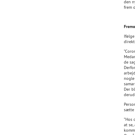
den ny
frem o
Fremov
Ifølg
direk
”Coro
Medar
de sag
Derfo
arbejd
nogle 
samarb
Der bl
derud
Person
sætte 
”Hos o
at se,
komme