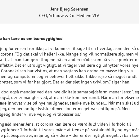
Jens Bjerg Sørensen
CEO
,
Schouw & Co. Medlem VL6
a kan lære os om bæredygtighed
jerg Sørensen tror ikke, at vi kommer tilbage til en hverdag, som den så 
corona. ”Og det skal vi heller ikke. Mange ting vil normalisere sig, men vi
lært, at man kan gøre tingene på en anden måde, som på visse punkter o
ffektiv. Det er utroligt vigtigt, at vi tager ved lære og udnytter vores nye
. Coronakrisen har vist os, at man sagtens kan ordne en masse ting via
onen og computeren, og vi behøver helt sikkert ikke rejse så meget rundt
rettet, som vi før har gjort. Det er der slet ingen tvivl om,” siger han.
r dog også mangler ved den nye digitale samarbejdsform, mener Jens: ”Je
 også, der er mangler ved, at man ikke kommer rundt. Når man for eksemp
være innovativ, se på nye muligheder, tænke nye kunder… Når man skal udv
 jeg, den personlige fysiske dimension er meget væsentlig også. Men
lgelig finder vi nye veje, og vi tilpasser os.”
ngæld mener Jens, at corona kan lære os værdifuld viden i forhold til
ygtighed: ”I forhold til vores måde at tænke på sustainability og nye må
e på, besparelser, miljø og så videre – der er der rigtigt meget, vi kan lær