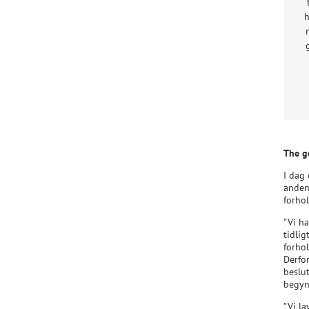
h
The g
I dag
anden 
forhol
”Vi ha
tidlig
forhol
Derfor
beslut
begynd
”Vi la