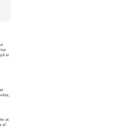
ud
 har
gså er
g
el
ikle,
der at
e af