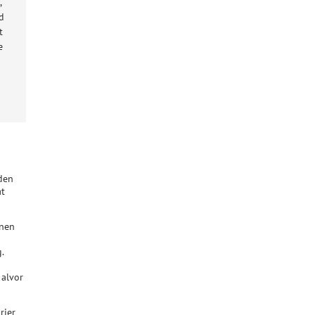
,
ld
t
e
 den
at
onen
.
 alvor
rier