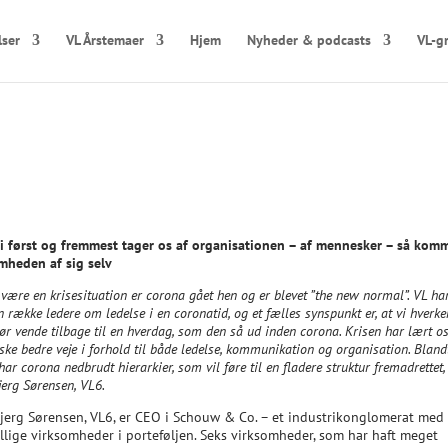
lser
VL Årstemaer
Hjem
Nyheder & podcasts
VL-g
vi først og fremmest tager os af organisationen – af mennesker – så kom
mheden af sig selv
 være en krisesituation er corona gået hen og er blevet ”the new normal”. VL har
 række ledere om ledelse i en coronatid, og et fælles synspunkt er, at vi hverk
bør vende tilbage til en hverdag, som den så ud inden corona. Krisen har lært os
ke bedre veje i forhold til både ledelse, kommunikation og organisation. Bland
har corona nedbrudt hierarkier, som vil føre til en fladere struktur fremadrettet
jerg Sørensen, VL6.
Bjerg Sørensen, VL6, er CEO i Schouw & Co. – et industrikonglomerat med
ellige virksomheder i porteføljen. Seks virksomheder, som har haft meget