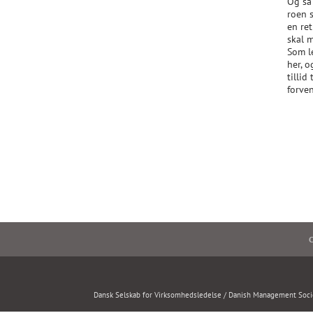
Og så 
roen 
en ret
skal 
Som le
her, 
tillid
forven
C
Dansk Selskab for Virksomhedsledelse / Danish Management Soci