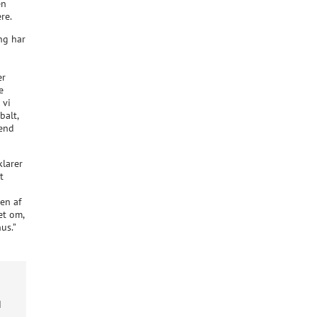
en
re.
ng har
er
e
 vi
balt,
 end
klarer
t
en af
et om,
us.”
d