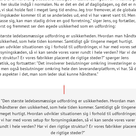
 her skulle indgå i normalen. Nu er det en del af dagligdagen, og det er 
 vi skal holde fast i meget lang tid endnu. Jeg tror fremover, at de global
ningskæder kommer til at se anderledes ud, end vi har været vant til. Men
passe sig, kan man stadig drive en god forretning,” siger Jens, og fortæller,
ørst og fremmest ser den øgede usikkerhed som en udfordring:
største ledelsesmæssige udfordring er usikkerheden. Hvordan man håndt
sikkerhed, som hele tiden kommer. Samtidigt går tingene meget hurtigt.
n udvikler situationen sig i forhold til udfordringer, vi har med vores s
orsyningskæden, så vi kan sende vores varer rundt i hele verden? Har vi d
e struktur? Er vores fabrikker placeret de rigtige steder?” spørger Jens
etisk, og fortsætter: ”Det involverer beslutninger omkring investeringer 
, men også beslutninger omkring hele den leverandørplatform, vi har. Så d
 aspekter i det, man som leder skal kunne håndtere.”
”Den største ledelsesmæssige udfordring er usikkerheden. Hvordan man
håndterer den usikkerhed, som hele tiden kommer. Samtidigt går tingene
meget hurtigt. Hvordan udvikler situationen sig i forhold til udfordringer
vi har med vores setup for forsyningskæden, så vi kan sende vores varer
undt i hele verden? Har vi den rigtige struktur? Er vores fabrikker placere
de rigtige steder?”