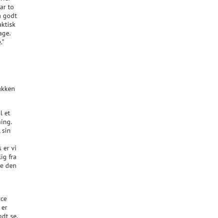
ar to
å godt
aktisk
age.
.”
pakken
l et
ing.
 sin
 er vi
ig fra
le den
rce
 er
odt se,