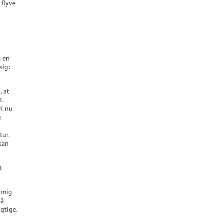
 flyve
m en
sig:
, at
t.
vi nu
e
tur.
 kan
t
r mig
så
gtige.