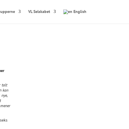
rupperne
VL Selskabet
English
mer
 talt
en kan
 nye,
t
, mener
 seks