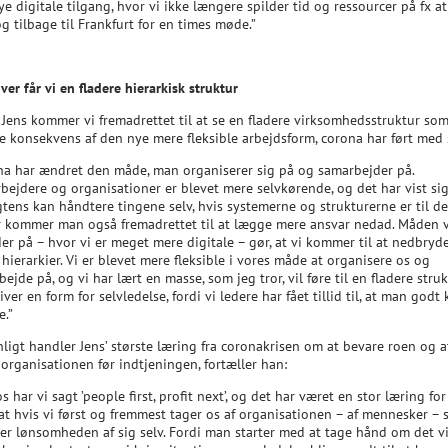
e digitale tilgang, hvor vi ikke længere spilder tid og ressourcer på fx at
g tilbage til Frankfurt for en times møde.”
er får vi en fladere hierarkisk struktur
e Jens kommer vi fremadrettet til at se en fladere virksomhedsstruktur so
te konsekvens af den nye mere fleksible arbejdsform, corona har ført med 
na har ændret den måde, man organiserer sig på og samarbejder på.
bejdere og organisationer er blevet mere selvkørende, og det har vist sig
tens kan håndtere tingene selv, hvis systemerne og strukturerne er til de
r kommer man også fremadrettet til at lægge mere ansvar nedad. Måden 
er på – hvor vi er meget mere digitale – gør, at vi kommer til at nedbryd
hierarkier. Vi er blevet mere fleksible i vores måde at organisere os og
ejde på, og vi har lært en masse, som jeg tror, vil føre til en fladere struk
iver en form for selvledelse, fordi vi ledere har fået tillid til, at man godt
e.”
ligt handler Jens’ største læring fra coronakrisen om at bevare roen og a
organisationen før indtjeningen, fortæller han:
s har vi sagt ’people first, profit next’, og det har været en stor læring fo
 at hvis vi først og fremmest tager os af organisationen – af mennesker – 
r lønsomheden af sig selv. Fordi man starter med at tage hånd om det vi