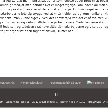
har jeg lært, at man i krisesituationer som ledelse bliver nødt til at beva
samtidigt med, at man handler. Det er meget vigtigt. Som leder skal man 
ning, og så skal man vise, at det er det, vi tror på. Og hvis noget ændrer s
medarbejderne føle sig trygge ved, at vi så melder ud og kommunikerer kla
der skal man kunne sige: Vi ved, det er svært, vi ved det er hårdt, men vi
og vi gør sådan og sådan. Tilliden går jo begge veje. Medarbejderne skal 
 til ledelsen, og ledelsen skal have tillid til medarbejderne og vise, at vi o
ter, at organisationen tager et ansvar,” slutter han.
ookiepolitik
Hjemmesidevilkår
Persondatapolitik på VL.dk
English
ety · Sankt Annæ Plads 13 · DK-1250 København K. · Telefon +45 35439292 ·
info@vl.dk
· CVR