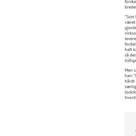
forsk
breder
”Som 
været 
gjorde
virkso
lever
fordel
haft k
så de
tidlig
Men s
han: 
hårdt
særli
lockd
hvord