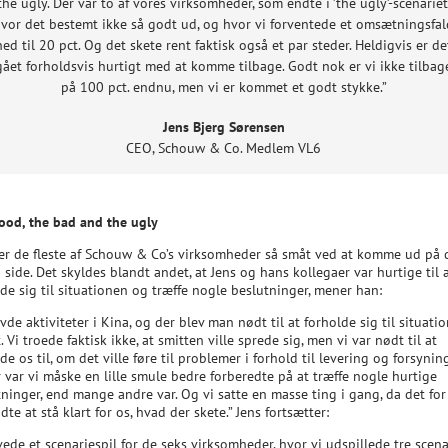
the ugly. Der var to af vores virksomheder, som endte i ’the ugly’-scenariet
vor det bestemt ikke så godt ud, og hvor vi forventede et omsætningsfa
ned til 20 pct. Og det skete rent faktisk også et par steder. Heldigvis er de
gået forholdsvis hurtigt med at komme tilbage. Godt nok er vi ikke tilbag
på 100 pct. endnu, men vi er kommet et godt stykke.”
Jens Bjerg Sørensen
CEO
,
Schouw & Co. Medlem VL6
ood, the bad and the ugly
 er de fleste af Schouw & Co’s virksomheder så småt ved at komme ud på
side. Det skyldes blandt andet, at Jens og hans kollegaer var hurtige til 
de sig til situationen og træffe nogle beslutninger, mener han:
vde aktiviteter i Kina, og der blev man nødt til at forholde sig til situati
t. Vi troede faktisk ikke, at smitten ville sprede sig, men vi var nødt til at
de os til, om det ville føre til problemer i forhold til levering og forsyning
 var vi måske en lille smule bedre forberedte på at træffe nogle hurtige
ninger, end mange andre var. Og vi satte en masse ting i gang, da det for
te at stå klart for os, hvad der skete.” Jens fortsætter:
vede et scenariespil for de seks virksomheder, hvor vi udspillede tre scena