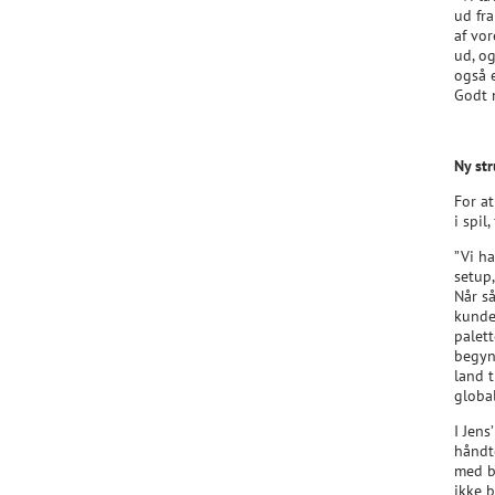
ud fra
af vor
ud, og
også e
Godt 
Ny st
For a
i spil
”Vi ha
setup
Når s
kunde
palett
begynd
land t
globa
I Jens
håndte
med b
ikke b