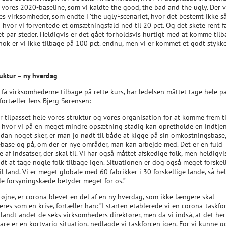
 vores 2020-baseline, som vi kaldte the good, the bad and the ugly. Der v
es virksomheder, som endte i ’the ugly’-scenariet, hvor det bestemt ikke s
 hvor vi forventede et omsætningsfald ned til 20 pct. Og det skete rent f
t par steder. Heldigvis er det gået forholdsvis hurtigt med at komme tilb
nok er vi ikke tilbage på 100 pct. endnu, men vi er kommet et godt stykke
ruktur – ny hverdag
t få virksomhederne tilbage på rette kurs, har ledelsen måttet tage hele 
, fortæller Jens Bjerg Sørensen:
r tilpasset hele vores struktur og vores organisation for at komme frem ti
, hvor vi på en meget mindre opsætning stadig kan opretholde en indtjen
ådan noget sker, er man jo nødt til både at kigge på sin omkostningsbase,
base og på, om der er nye områder, man kan arbejde med. Det er en fuld
e af indsatser, der skal til. Vi har også måttet afskedige folk, men heldigvis
t at tage nogle folk tilbage igen. Situationen er dog også meget forskell
il land. Vi er meget globale med 60 fabrikker i 30 forskellige lande, så he
le forsyningskæde betyder meget for os.”
’ øjne, er corona blevet en del af en ny hverdag, som ikke længere skal
res som en krise, fortæller han: ”I starten etablerede vi en corona-taskfo
landt andet de seks virksomheders direktører, men da vi indså, at det her
are er en kortvarig situation, nedlagde vi taskforcen igen. For vi kunne g