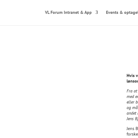
VL Forum Intranet & App
Events & optage
Hvis 
lønso
Fra at
med en
eller 
og mås
andet 
Jens B
Jens 
forsk