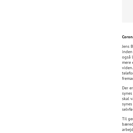
Coron
Jens B
inden 
også 
mere e
viden
telef
fremad
Der e
synes
skal 
synes
selvfø
Til ge
bæred
arbejd