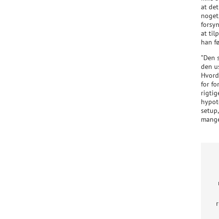
at det
noget,
forsy
at til
han f
”Den 
den u
Hvorda
for f
rigtig
hypot
setup
mange
r