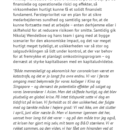
finansielle og operationelle risici og effekter, så
virksomheden hurtigt kunne få et solidt finansielt
fundament. Førsteprioritet var en plan for at sikre
medarbejdernes sundhed og samtidig sørge for, at de
kunne fortsætte med at arbejde – enten derhjemme eller i
skiftehold for at reducere risikoen for smitte. Samtidig gik
Nikolaj Wendelboe og hans team i gang med at bygge
scenarier for den økonomiske impact, og det var meget
hurtigt meget tydeligt, at usikkerheden var så stor og
salgsudviklingen så lidt under kontrol, at der var behov
for at fremrykke et planlagt omkostningsprogram – og
dernæst at styrke kapitalbasen med en kapitaludvidelse.
”Både menneskeligt og økonomisk har coronakrisen været en
katastrofe, og det er jo langt fra ovre endnu. Vi var i første
omgang mest bekymrede for vores kolleger i Kina og
Singapore – og dernæst de potentielle effekter på salget og
vores leverandører i Asien. Men det skiftede hurtigt, og det blev
pludselig en global krise. På intet tidspunkt satte vi dog en
tidsfrist på krisen. Vi forholdt os til den usikkerhed, der fulgte
med og tænkte måske i højere grad: Vi ved ikke, om det slutter
i april, juni eller næste år. Men vi kommer igennem det her,
uanset hvor lang tid det varer – og på den måde tror jeg også,
at krisen har gjort mig selv, mit team og B&O stærkere. Vi er
rykket sammen, og den viden, vi har fået om hinanden ved at