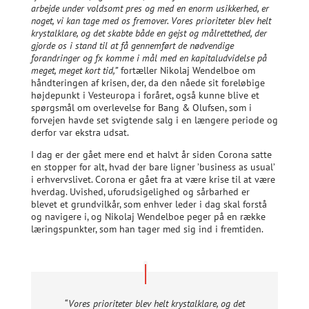
arbejde under voldsomt pres og med en enorm usikkerhed, er
noget, vi kan tage med os fremover. Vores prioriteter blev helt
krystalklare, og det skabte både en gejst og målrettethed, der
gjorde os i stand til at få gennemført de nødvendige
forandringer og fx komme i mål med en kapitaludvidelse på
meget, meget kort tid,”
fortæller Nikolaj Wendelboe om
håndteringen af krisen, der, da den nåede sit foreløbige
højdepunkt i Vesteuropa i foråret, også kunne blive et
spørgsmål om overlevelse for Bang & Olufsen, som i
forvejen havde set svigtende salg i en længere periode og
derfor var ekstra udsat.
I dag er der gået mere end et halvt år siden Corona satte
en stopper for alt, hvad der bare ligner ’business as usual’
i erhvervslivet. Corona er gået fra at være krise til at være
hverdag. Uvished, uforudsigelighed og sårbarhed er
blevet et grundvilkår, som enhver leder i dag skal forstå
og navigere i, og Nikolaj Wendelboe peger på en række
læringspunkter, som han tager med sig ind i fremtiden.
“Vores prioriteter blev helt krystalklare, og det