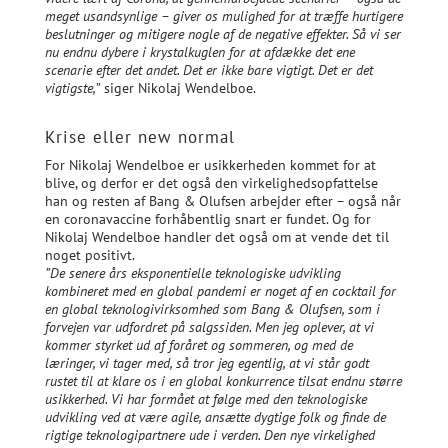
meget usandsynlige – giver os mulighed for at træffe hurtigere
beslutninger og mitigere nogle af de negative effekter. Så vi ser
nu endnu dybere i krystalkuglen for at afdække det ene
scenarie efter det andet. Det er ikke bare vigtigt. Det er det
vigtigste,
” siger Nikolaj Wendelboe.
Krise eller new normal
For Nikolaj Wendelboe er usikkerheden kommet for at
blive, og derfor er det også den virkelighedsopfattelse
han og resten af Bang & Olufsen arbejder efter – også når
en coronavaccine forhåbentlig snart er fundet. Og for
Nikolaj Wendelboe handler det også om at vende det til
noget positivt.
”De senere års eksponentielle teknologiske udvikling
kombineret med en global pandemi er noget af en cocktail for
en global teknologivirksomhed som Bang & Olufsen, som i
forvejen var udfordret på salgssiden. Men jeg oplever, at vi
kommer styrket ud af foråret og sommeren, og med de
læringer, vi tager med, så tror jeg egentlig, at vi står godt
rustet til at klare os i en global konkurrence tilsat endnu større
usikkerhed. Vi har formået at følge med den teknologiske
udvikling ved at være agile, ansætte dygtige folk og finde de
rigtige teknologipartnere ude i verden. Den nye virkelighed