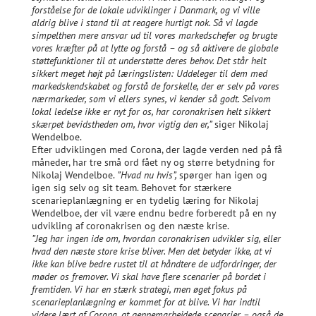
forståelse for de lokale udviklinger i Danmark, og vi ville
aldrig blive i stand til at reagere hurtigt nok. Så vi lagde
simpelthen mere ansvar ud til vores markedschefer og brugte
vores kræfter på at lytte og forstå – og så aktivere de globale
støttefunktioner til at understøtte deres behov. Det står helt
sikkert meget højt på læringslisten: Uddeleger til dem med
markedskendskabet og forstå de forskelle, der er selv på vores
nærmarkeder, som vi ellers synes, vi kender så godt. Selvom
lokal ledelse ikke er nyt for os, har coronakrisen helt sikkert
skærpet bevidstheden om, hvor vigtig den er,”
siger Nikolaj
Wendelboe.
Efter udviklingen med Corona, der lagde verden ned på få
måneder, har tre små ord fået ny og større betydning for
Nikolaj Wendelboe.
”Hvad nu hvis”,
spørger han igen og
igen sig selv og sit team. Behovet for stærkere
scenarieplanlægning er en tydelig læring for Nikolaj
Wendelboe, der vil være endnu bedre forberedt på en ny
udvikling af coronakrisen og den næste krise.
”Jeg har ingen ide om, hvordan coronakrisen udvikler sig, eller
hvad den næste store krise bliver. Men det betyder ikke, at vi
ikke kan blive bedre rustet til at håndtere de udfordringer, der
møder os fremover. Vi skal have flere scenarier på bordet i
fremtiden. Vi har en stærk strategi, men øget fokus på
scenarieplanlægning er kommet for at blive. Vi har indtil
videre lært af Corona, at gennemarbejdede scenarier – også de