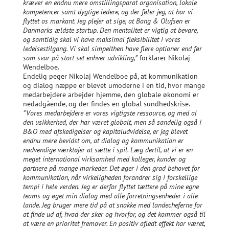
kræver en endnu mere omstillingsparat organisation, lokale
kompetencer samt dygtige ledere, og der føler jeg, at har vi
flyttet os markant. Jeg plejer at sige, at Bang & Olufsen er
Danmarks ældste startup. Den mentalitet er vigtig at bevare,
og samtidig skal vi have maksimal fleksibilitet i vores
ledelsestilgang. Vi skal simpelthen have flere optioner end før
som svar på stort set enhver udvikling,”
forklarer Nikolaj
Wendelboe.
Endelig peger Nikolaj Wendelboe på, at kommunikation
og dialog næppe er blevet umoderne i en tid, hvor mange
medarbejdere arbejder hjemme, den globale økonomi er
nedadgående, og der findes en global sundhedskrise.
”Vores medarbejdere er vores vigtigste ressource, og med al
den usikkerhed, der har været globalt, men så sandelig også i
B&O med afskedigelser og kapitaludvidelse, er jeg blevet
endnu mere bevidst om, at dialog og kommunikation er
nødvendige værktøjer at sætte i spil. Læg dertil, at vi er en
meget international virksomhed med kolleger, kunder og
partnere på mange markeder. Det øger i den grad behovet for
kommunikation, når virkeligheden forandrer sig i forskellige
tempi i hele verden. Jeg er derfor flyttet tættere på mine egne
teams og øget min dialog med alle forretningsenheder i alle
lande. Jeg bruger mere tid på at snakke med landecheferne for
at finde ud af, hvad der sker og hvorfor, og det kommer også til
at være en prioritet fremover. En positiv afledt effekt har været,