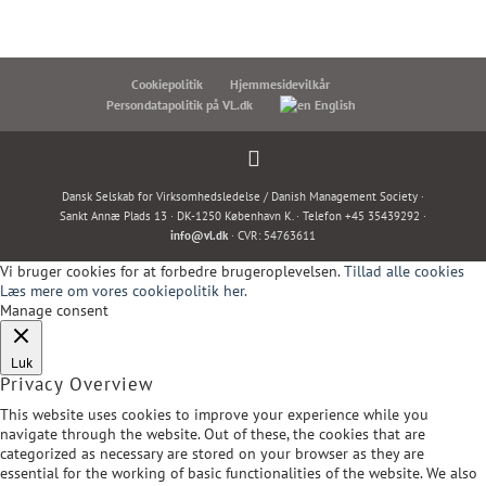
Cookiepolitik
Hjemmesidevilkår
Persondatapolitik på VL.dk
English
Dansk Selskab for Virksomhedsledelse / Danish Management Society ·
Sankt Annæ Plads 13 · DK-1250 København K. · Telefon +45 35439292 ·
info@vl.dk
· CVR: 54763611
Vi bruger cookies for at forbedre brugeroplevelsen.
Tillad alle cookies
Læs mere om vores cookiepolitik her.
Manage consent
Luk
Privacy Overview
This website uses cookies to improve your experience while you
navigate through the website. Out of these, the cookies that are
categorized as necessary are stored on your browser as they are
essential for the working of basic functionalities of the website. We also