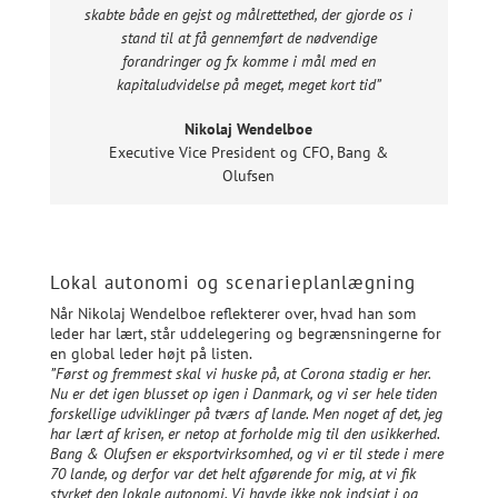
skabte både en gejst og målrettethed, der gjorde os i
stand til at få gennemført de nødvendige
forandringer og fx komme i mål med en
kapitaludvidelse på meget, meget kort tid”
Nikolaj Wendelboe
Executive Vice President og CFO
,
Bang &
Olufsen
Lokal autonomi og scenarieplanlægning
Når Nikolaj Wendelboe reflekterer over, hvad han som
leder har lært, står uddelegering og begrænsningerne for
en global leder højt på listen.
”Først og fremmest skal vi huske på, at Corona stadig er her.
Nu er det igen blusset op igen i Danmark, og vi ser hele tiden
forskellige udviklinger på tværs af lande. Men noget af det, jeg
har lært af krisen, er netop at forholde mig til den usikkerhed.
Bang & Olufsen er eksportvirksomhed, og vi er til stede i mere
70 lande, og derfor var det helt afgørende for mig, at vi fik
styrket den lokale autonomi. Vi havde ikke nok indsigt i og