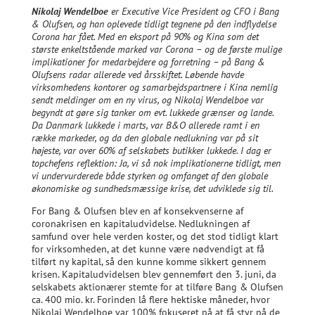
Nikolaj Wendelboe
er
Executive Vice President og CFO i Bang
& Olufsen, og han oplevede tidligt tegnene på den indflydelse
Corona har fået. Med en eksport på 90% og Kina som det
største enkeltstående marked var Corona – og de første mulige
implikationer for medarbejdere og forretning – på Bang &
Olufsens radar allerede ved årsskiftet. Løbende havde
virksomhedens kontorer og samarbejdspartnere i Kina nemlig
sendt meldinger om en ny virus, og Nikolaj Wendelboe var
begyndt at gøre sig tanker om evt. lukkede grænser og lande.
Da Danmark lukkede i marts, var B&O allerede ramt i en
række markeder, og da den globale nedlukning var på sit
højeste, var over 60% af selskabets butikker lukkede. I dag er
topchefens reflektion: Ja, vi så nok implikationerne tidligt, men
vi undervurderede både styrken og omfanget af den globale
økonomiske og sundhedsmæssige krise, det udviklede sig til.
For Bang & Olufsen blev en af konsekvenserne af
coronakrisen en kapitaludvidelse. Nedlukningen af
samfund over hele verden koster, og det stod tidligt klart
for virksomheden, at det kunne være nødvendigt at få
tilført ny kapital, så den kunne komme sikkert gennem
krisen. Kapitaludvidelsen blev gennemført den 3. juni, da
selskabets aktionærer stemte for at tilføre Bang & Olufsen
ca. 400 mio. kr. Forinden lå flere hektiske måneder, hvor
Nikolaj Wendelboe var 100% fokuseret på at få styr på de