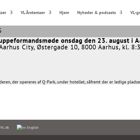
lser
VL Årstemaer
Hjem
Nyheder & podcasts
VL-g
s
uppeformandsmøde onsdag den 23. august i Aa
Aarhus City, Østergade 10, 8000 Aarhus, kl. 8:
en, der opereres af Q-Park, under hotellet, såfremt der er ledige pladse
 VL.dk
English