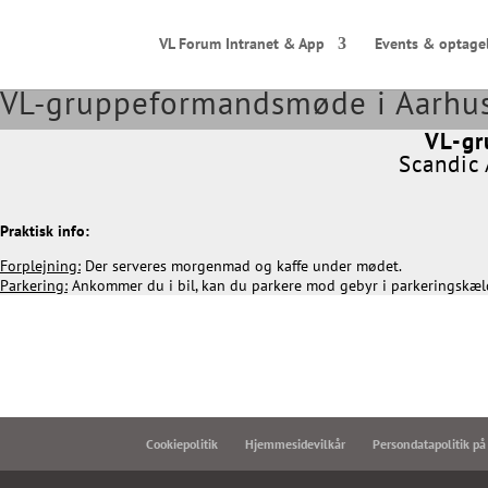
VL Forum Intranet & App
Events & optage
VL-gruppeformandsmøde i Aarhu
VL-gr
Scandic 
Praktisk info:
Forplejning:
Der serveres morgenmad og kaffe under mødet.
Parkering:
Ankommer du i bil, kan du parkere mod gebyr i parkeringskælder
Cookiepolitik
Hjemmesidevilkår
Persondatapolitik på