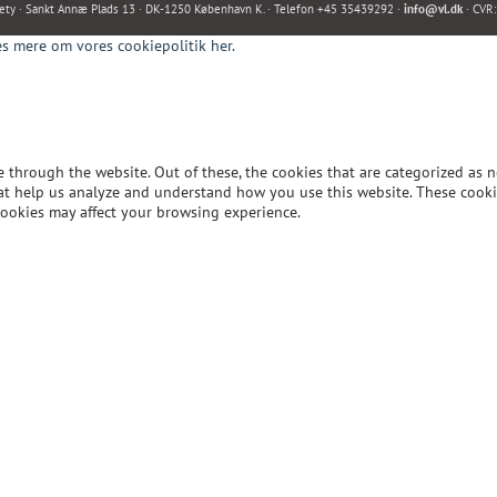
ety · Sankt Annæ Plads 13 · DK-1250 København K. · Telefon +45 35439292 ·
info@vl.dk
· CVR
s mere om vores cookiepolitik her.
through the website. Out of these, the cookies that are categorized as n
 that help us analyze and understand how you use this website. These cook
cookies may affect your browsing experience.