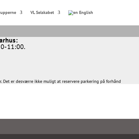
rupperne
VL Selskabet
English
rhus:​
30-11:00.
r. Det er desværre ikke muligt at reservere parkering på forhånd
.