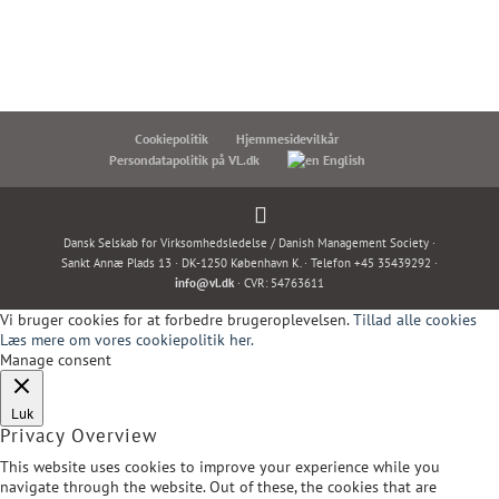
Cookiepolitik
Hjemmesidevilkår
Persondatapolitik på VL.dk
English
Dansk Selskab for Virksomhedsledelse / Danish Management Society ·
Sankt Annæ Plads 13 · DK-1250 København K. · Telefon +45 35439292 ·
info@vl.dk
· CVR: 54763611
Vi bruger cookies for at forbedre brugeroplevelsen.
Tillad alle cookies
Læs mere om vores cookiepolitik her.
Manage consent
Luk
Privacy Overview
This website uses cookies to improve your experience while you
navigate through the website. Out of these, the cookies that are