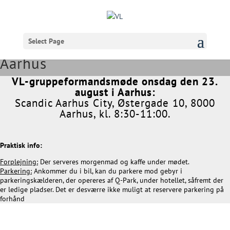
Select Page
VL-gruppeformandsmøde i
Aarhus
VL-gruppeformandsmøde onsdag den 23.
august i Aarhus:​
Scandic Aarhus City, Østergade 10, 8000
Aarhus, kl. 8:30-11:00.
Praktisk info:
Forplejning:
Der serveres morgenmad og kaffe under mødet.
Parkering:
Ankommer du i bil, kan du parkere mod gebyr i
parkeringskælderen, der opereres af Q-Park, under hotellet, såfremt der
er ledige pladser. Det er desværre ikke muligt at reservere parkering på
forhånd
.