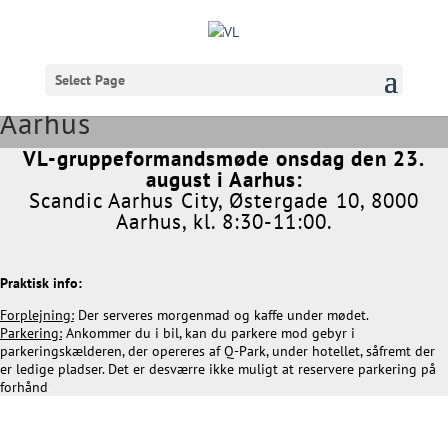
Select Page
VL-gruppeformandsmøde i
Aarhus
VL-gruppeformandsmøde onsdag den 23.
august i Aarhus:​
Scandic Aarhus City, Østergade 10, 8000
Aarhus, kl. 8:30-11:00.
Praktisk info:
Forplejning:
Der serveres morgenmad og kaffe under mødet.
Parkering:
Ankommer du i bil, kan du parkere mod gebyr i
parkeringskælderen, der opereres af Q-Park, under hotellet, såfremt der
er ledige pladser. Det er desværre ikke muligt at reservere parkering på
forhånd
.