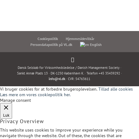
Cookiepolitik
Hjemmesidevilkår
Persondatapolitik på VL.dk
English
Dansk Selskab for Virksomhedsledelse / Danish Management Society ·
Sankt Annæ Plads 13 · DK-1250 København K. · Telefon +45 35439292 ·
info@vl.dk
· CVR: 54763611
Vi bruger cookies for at forbedre brugeroplevelsen.
Tillad alle cookies
Læs mere om vores cookiepolitik her.
Manage consent
Luk
Privacy Overview
This website uses cookies to improve your experience while you
navigate through the website. Out of these, the cookies that are